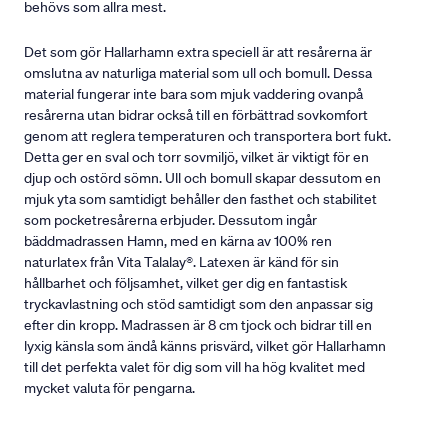
behövs som allra mest.
Det som gör Hallarhamn extra speciell är att resårerna är
omslutna av naturliga material som ull och bomull. Dessa
material fungerar inte bara som mjuk vaddering ovanpå
resårerna utan bidrar också till en förbättrad sovkomfort
genom att reglera temperaturen och transportera bort fukt.
Detta ger en sval och torr sovmiljö, vilket är viktigt för en
djup och ostörd sömn. Ull och bomull skapar dessutom en
mjuk yta som samtidigt behåller den fasthet och stabilitet
som pocketresårerna erbjuder. Dessutom ingår
bäddmadrassen Hamn, med en kärna av 100% ren
naturlatex från Vita Talalay®. Latexen är känd för sin
hållbarhet och följsamhet, vilket ger dig en fantastisk
tryckavlastning och stöd samtidigt som den anpassar sig
efter din kropp. Madrassen är 8 cm tjock och bidrar till en
lyxig känsla som ändå känns prisvärd, vilket gör Hallarhamn
till det perfekta valet för dig som vill ha hög kvalitet med
mycket valuta för pengarna.