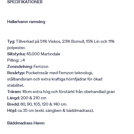
SPECIFIKATIONER
Hallarhamn ramsäng
Tyg:
Tillverkad på 51% Viskos, 23% Bomull, 15% Lin och 11%
polyester.
Slitstyrka:
45.000 Martindale
Pilling: ≥4
Zonindelning:
Femzon
Resårtyp:
Pocketresår med Femzon teknologi,
stålbandsram och extra kraftiga hörnfjädrar för ökad
stabilitet.
Träram:
16cm extra hög och förstärkt från obehandlad gran
Längd:
200 & 210 cm
Bredd:
80, 90, 105, 120 & 140 cm
Höjd:
ca 35 cm (exkl. sängben & bäddmadrass).
Bäddmadrass Hamn