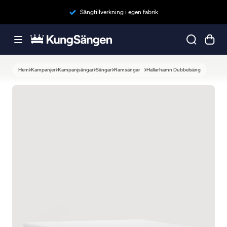
Sängtillverkning i egen fabrik
Hem
Kampanjer
Kampanjsängar
Sängar
Ramsängar
Hallarhamn Dubbelsäng