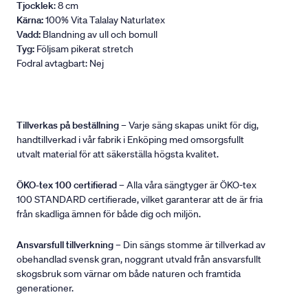
Tjocklek
: 8 cm
Kärna:
100% Vita Talalay Naturlatex
Vadd:
Blandning av ull och bomull
Tyg:
Följsam pikerat stretch
Fodral avtagbart: Nej
Tillverkas på beställning
– Varje säng skapas unikt för dig,
handtillverkad i vår fabrik i Enköping med omsorgsfullt
utvalt material för att säkerställa högsta kvalitet.
ÖKO-tex 100 certifierad
– Alla våra sängtyger är ÖKO-tex
100 STANDARD certifierade, vilket garanterar att de är fria
från skadliga ämnen för både dig och miljön.
Ansvarsfull tillverkning
– Din sängs stomme är tillverkad av
obehandlad svensk gran, noggrant utvald från ansvarsfullt
skogsbruk som värnar om både naturen och framtida
generationer.