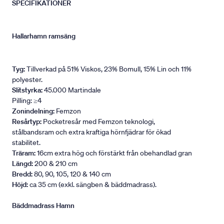
SPECIFIKATIONER
Hallarhamn ramsäng
Tyg:
Tillverkad på 51% Viskos, 23% Bomull, 15% Lin och 11%
polyester.
Slitstyrka:
45.000 Martindale
Pilling: ≥4
Zonindelning:
Femzon
Resårtyp:
Pocketresår med Femzon teknologi,
stålbandsram och extra kraftiga hörnfjädrar för ökad
stabilitet.
Träram:
16cm extra hög och förstärkt från obehandlad gran
Längd:
200 & 210 cm
Bredd:
80, 90, 105, 120 & 140 cm
Höjd:
ca 35 cm (exkl. sängben & bäddmadrass).
Bäddmadrass Hamn