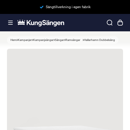
Sängtillverkning i egen fabrik
Hem
Kampanjer
Kampanjsängar
Sängar
Ramsängar
Hallarhamn Dubbelsäng