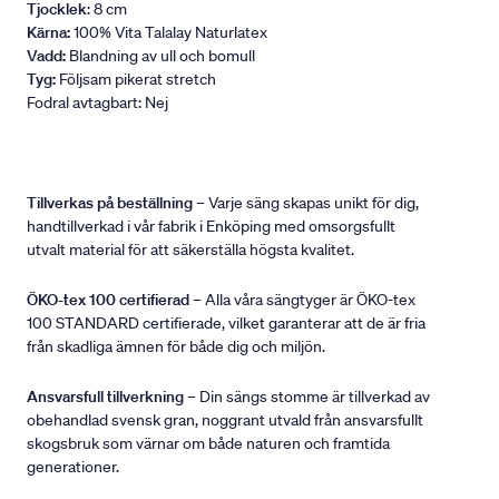
Tjocklek
: 8 cm
Kärna:
100% Vita Talalay Naturlatex
Vadd:
Blandning av ull och bomull
Tyg:
Följsam pikerat stretch
Fodral avtagbart: Nej
Tillverkas på beställning
– Varje säng skapas unikt för dig,
handtillverkad i vår fabrik i Enköping med omsorgsfullt
utvalt material för att säkerställa högsta kvalitet.
ÖKO-tex 100 certifierad
– Alla våra sängtyger är ÖKO-tex
100 STANDARD certifierade, vilket garanterar att de är fria
från skadliga ämnen för både dig och miljön.
Ansvarsfull tillverkning
– Din sängs stomme är tillverkad av
obehandlad svensk gran, noggrant utvald från ansvarsfullt
skogsbruk som värnar om både naturen och framtida
generationer.