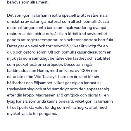
behövs som allra mest.
Det som gör Hallarhamn extra speciell är att resårerna är
omslutna av naturliga material som ull och bomull. Dessa
material fungerar inte bara som mjuk vaddering ovanpå
resårerna utan bidrar också till en förbättrad sovkomfort
genom att reglera temperaturen och transportera bort fukt.
Detta ger en sval och torr sovmiljö, vilket är viktigt för en
djup och ostörd sömn. Ull och bomull skapar dessutom en
mjuk yta som samtidigt behåller den fasthet och stabilitet
som pocketresårerna erbjuder. Dessutom ingår
bäddmadrassen Hamn, med en kärna av 100% ren
naturlatex från Vita Talalay®. Latexen är känd för sin
hållbarhet och följsamhet, vilket ger dig en fantastisk
tryckavlastning och stöd samtidigt som den anpassar sig
efter din kropp. Madrassen är 8 cm tjock och bidrar till en
lyxig känsla som ändå känns prisvärd, vilket gör Hallarhamn
till det perfekta valet för dig som vill ha hög kvalitet med
mycket valuta för pengarna.