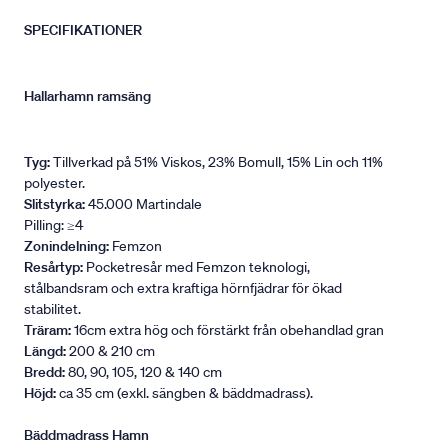
SPECIFIKATIONER
Hallarhamn ramsäng
Tyg:
Tillverkad på 51% Viskos, 23% Bomull, 15% Lin och 11%
polyester.
Slitstyrka:
45.000 Martindale
Pilling: ≥4
Zonindelning:
Femzon
Resårtyp:
Pocketresår med Femzon teknologi,
stålbandsram och extra kraftiga hörnfjädrar för ökad
stabilitet.
Träram:
16cm extra hög och förstärkt från obehandlad gran
Längd:
200 & 210 cm
Bredd:
80, 90, 105, 120 & 140 cm
Höjd:
ca 35 cm (exkl. sängben & bäddmadrass).
Bäddmadrass Hamn