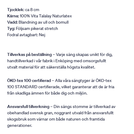
Tjocklek
: ca 8 cm
Kärna:
100% Vita Talalay Naturlatex
Vadd:
Blandning av ull och bomull
Tyg:
Följsam pikerat stretch
Fodral avtagbart: Nej
Tillverkas på beställning
– Varje säng skapas unikt för dig,
handtillverkad i vår fabrik i Enköping med omsorgsfullt
utvalt material för att säkerställa högsta kvalitet.
ÖKO-tex 100 certifierad
– Alla våra sängtyger är ÖKO-tex
100 STANDARD certifierade, vilket garanterar att de är fria
från skadliga ämnen för både dig och miljön.
Ansvarsfull tillverkning
– Din sängs stomme är tillverkad av
obehandlad svensk gran, noggrant utvald från ansvarsfullt
skogsbruk som värnar om både naturen och framtida
generationer.