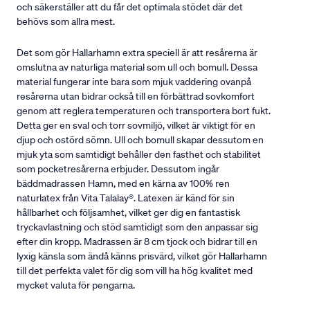
och säkerställer att du får det optimala stödet där det
behövs som allra mest.
Det som gör Hallarhamn extra speciell är att resårerna är
omslutna av naturliga material som ull och bomull. Dessa
material fungerar inte bara som mjuk vaddering ovanpå
resårerna utan bidrar också till en förbättrad sovkomfort
genom att reglera temperaturen och transportera bort fukt.
Detta ger en sval och torr sovmiljö, vilket är viktigt för en
djup och ostörd sömn. Ull och bomull skapar dessutom en
mjuk yta som samtidigt behåller den fasthet och stabilitet
som pocketresårerna erbjuder. Dessutom ingår
bäddmadrassen Hamn, med en kärna av 100% ren
naturlatex från Vita Talalay®. Latexen är känd för sin
hållbarhet och följsamhet, vilket ger dig en fantastisk
tryckavlastning och stöd samtidigt som den anpassar sig
efter din kropp. Madrassen är 8 cm tjock och bidrar till en
lyxig känsla som ändå känns prisvärd, vilket gör Hallarhamn
till det perfekta valet för dig som vill ha hög kvalitet med
mycket valuta för pengarna.