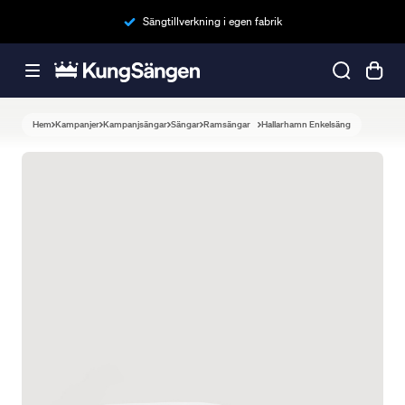
Sängtillverkning i egen fabrik
Hem
Kampanjer
Kampanjsängar
Sängar
Ramsängar
Hallarhamn Enkelsäng