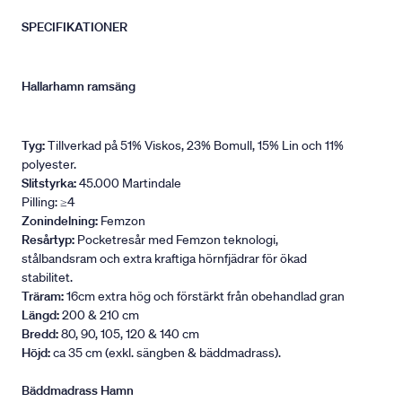
SPECIFIKATIONER
Hallarhamn ramsäng
Tyg:
Tillverkad på 51% Viskos, 23% Bomull, 15% Lin och 11%
polyester.
Slitstyrka:
45.000 Martindale
Pilling: ≥4
Zonindelning:
Femzon
Resårtyp:
Pocketresår med Femzon teknologi,
stålbandsram och extra kraftiga hörnfjädrar för ökad
stabilitet.
Träram:
16cm extra hög och förstärkt från obehandlad gran
Längd:
200 & 210 cm
Bredd:
80, 90, 105, 120 & 140 cm
Höjd:
ca 35 cm (exkl. sängben & bäddmadrass).
Bäddmadrass Hamn