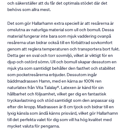
och säkerställer att du får det optimala stödet där det
behövs som allra mest.
Det som gör Hallarhamn extra speciell är att resårerna är
omslutna av naturliga material som ull och bomull. Dessa
material fungerar inte bara som mjuk vaddering ovanpå
resårerna utan bidrar också till en förbättrad sovkomfort
genom att reglera temperaturen och transportera bort fukt.
Detta ger en sval och torr sovmiljö, vilket är viktigt för en
djup och ostörd sömn. Ull och bomull skapar dessutom en
mjuk yta som samtidigt behåller den fasthet och stabilitet
som pocketresårerna erbjuder. Dessutom ingår
bäddmadrassen Hamn, med en kärna av 100% ren
naturlatex från Vita Talalay®. Latexen är känd för sin
hållbarhet och följsamhet, vilket ger dig en fantastisk
tryckavlastning och stöd samtidigt som den anpassar sig
efter din kropp. Madrassen är 8 cm tjock och bidrar till en
lyxig känsla som ändå känns prisvärd, vilket gör Hallarhamn
till det perfekta valet för dig som vill ha hög kvalitet med
mycket valuta för pengarna.