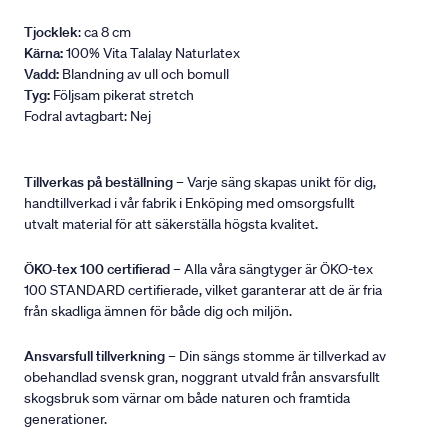
Tjocklek
: ca 8 cm
Kärna:
100% Vita Talalay Naturlatex
Vadd:
Blandning av ull och bomull
Tyg:
Följsam pikerat stretch
Fodral avtagbart: Nej
Tillverkas på beställning
– Varje säng skapas unikt för dig,
handtillverkad i vår fabrik i Enköping med omsorgsfullt
utvalt material för att säkerställa högsta kvalitet.
ÖKO-tex 100 certifierad
– Alla våra sängtyger är ÖKO-tex
100 STANDARD certifierade, vilket garanterar att de är fria
från skadliga ämnen för både dig och miljön.
Ansvarsfull tillverkning
– Din sängs stomme är tillverkad av
obehandlad svensk gran, noggrant utvald från ansvarsfullt
skogsbruk som värnar om både naturen och framtida
generationer.