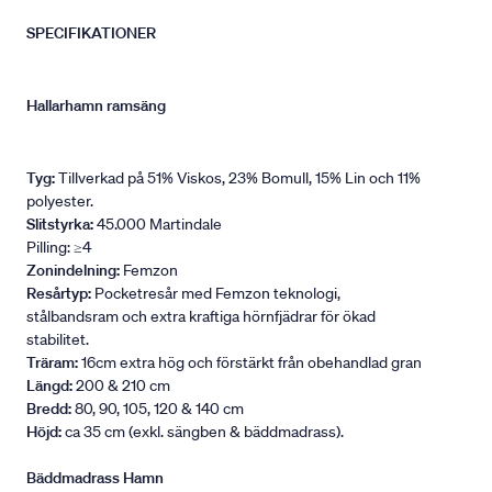
SPECIFIKATIONER
Hallarhamn ramsäng
Tyg:
Tillverkad på 51% Viskos, 23% Bomull, 15% Lin och 11%
polyester.
Slitstyrka:
45.000 Martindale
Pilling: ≥4
Zonindelning:
Femzon
Resårtyp:
Pocketresår med Femzon teknologi,
stålbandsram och extra kraftiga hörnfjädrar för ökad
stabilitet.
Träram:
16cm extra hög och förstärkt från obehandlad gran
Längd:
200 & 210 cm
Bredd:
80, 90, 105, 120 & 140 cm
Höjd:
ca 35 cm (exkl. sängben & bäddmadrass).
Bäddmadrass Hamn