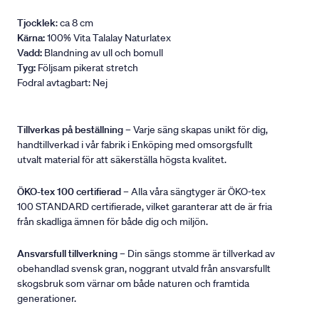
Tjocklek
: ca 8 cm
Kärna:
100% Vita Talalay Naturlatex
Vadd:
Blandning av ull och bomull
Tyg:
Följsam pikerat stretch
Fodral avtagbart: Nej
Tillverkas på beställning
– Varje säng skapas unikt för dig,
handtillverkad i vår fabrik i Enköping med omsorgsfullt
utvalt material för att säkerställa högsta kvalitet.
ÖKO-tex 100 certifierad
– Alla våra sängtyger är ÖKO-tex
100 STANDARD certifierade, vilket garanterar att de är fria
från skadliga ämnen för både dig och miljön.
Ansvarsfull tillverkning
– Din sängs stomme är tillverkad av
obehandlad svensk gran, noggrant utvald från ansvarsfullt
skogsbruk som värnar om både naturen och framtida
generationer.