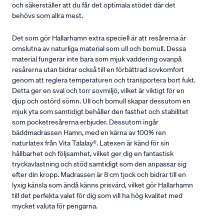
och säkerställer att du får det optimala stödet där det
behövs som allra mest.
Det som gör Hallarhamn extra speciell är att resårerna är
omslutna av naturliga material som ull och bomull. Dessa
material fungerar inte bara som mjuk vaddering ovanpå
resårerna utan bidrar också till en förbättrad sovkomfort
genom att reglera temperaturen och transportera bort fukt.
Detta ger en sval och torr sovmiljö, vilket är viktigt för en
djup och ostörd sömn. Ull och bomull skapar dessutom en
mjuk yta som samtidigt behåller den fasthet och stabilitet
som pocketresårerna erbjuder. Dessutom ingår
bäddmadrassen Hamn, med en kärna av 100% ren
naturlatex från Vita Talalay®. Latexen är känd för sin
hållbarhet och följsamhet, vilket ger dig en fantastisk
tryckavlastning och stöd samtidigt som den anpassar sig
efter din kropp. Madrassen är 8 cm tjock och bidrar till en
lyxig känsla som ändå känns prisvärd, vilket gör Hallarhamn
till det perfekta valet för dig som vill ha hög kvalitet med
mycket valuta för pengarna.