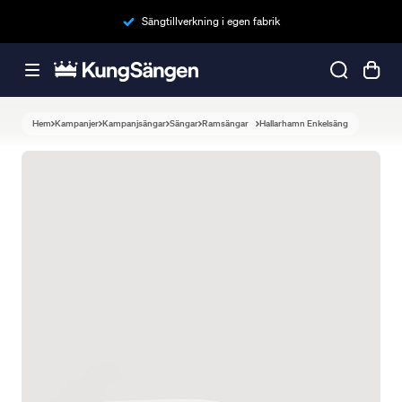
Sängtillverkning i egen fabrik
Hem
Kampanjer
Kampanjsängar
Sängar
Ramsängar
Hallarhamn Enkelsäng