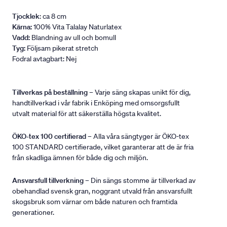
Tjocklek
: ca 8 cm
Kärna:
100% Vita Talalay Naturlatex
Vadd:
Blandning av ull och bomull
Tyg:
Följsam pikerat stretch
Fodral avtagbart: Nej
Tillverkas på beställning
– Varje säng skapas unikt för dig,
handtillverkad i vår fabrik i Enköping med omsorgsfullt
utvalt material för att säkerställa högsta kvalitet.
ÖKO-tex 100 certifierad
– Alla våra sängtyger är ÖKO-tex
100 STANDARD certifierade, vilket garanterar att de är fria
från skadliga ämnen för både dig och miljön.
Ansvarsfull tillverkning
– Din sängs stomme är tillverkad av
obehandlad svensk gran, noggrant utvald från ansvarsfullt
skogsbruk som värnar om både naturen och framtida
generationer.