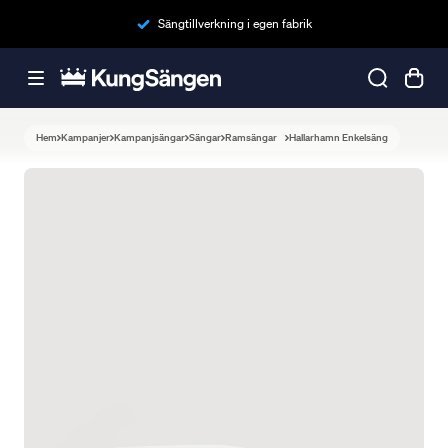
Sängtillverkning i egen fabrik
Hem
Kampanjer
Kampanjsängar
Sängar
Ramsängar
Hallarhamn Enkelsäng