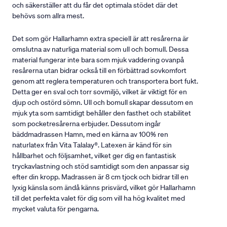
och säkerställer att du får det optimala stödet där det
behövs som allra mest.
Det som gör Hallarhamn extra speciell är att resårerna är
omslutna av naturliga material som ull och bomull. Dessa
material fungerar inte bara som mjuk vaddering ovanpå
resårerna utan bidrar också till en förbättrad sovkomfort
genom att reglera temperaturen och transportera bort fukt.
Detta ger en sval och torr sovmiljö, vilket är viktigt för en
djup och ostörd sömn. Ull och bomull skapar dessutom en
mjuk yta som samtidigt behåller den fasthet och stabilitet
som pocketresårerna erbjuder. Dessutom ingår
bäddmadrassen Hamn, med en kärna av 100% ren
naturlatex från Vita Talalay®. Latexen är känd för sin
hållbarhet och följsamhet, vilket ger dig en fantastisk
tryckavlastning och stöd samtidigt som den anpassar sig
efter din kropp. Madrassen är 8 cm tjock och bidrar till en
lyxig känsla som ändå känns prisvärd, vilket gör Hallarhamn
till det perfekta valet för dig som vill ha hög kvalitet med
mycket valuta för pengarna.