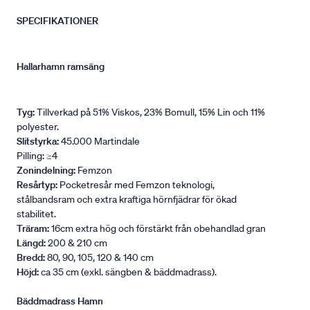
SPECIFIKATIONER
Hallarhamn ramsäng
Tyg:
Tillverkad på 51% Viskos, 23% Bomull, 15% Lin och 11%
polyester.
Slitstyrka:
45.000 Martindale
Pilling: ≥4
Zonindelning:
Femzon
Resårtyp:
Pocketresår med Femzon teknologi,
stålbandsram och extra kraftiga hörnfjädrar för ökad
stabilitet.
Träram:
16cm extra hög och förstärkt från obehandlad gran
Längd:
200 & 210 cm
Bredd:
80, 90, 105, 120 & 140 cm
Höjd:
ca 35 cm (exkl. sängben & bäddmadrass).
Bäddmadrass Hamn