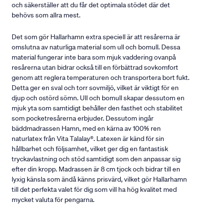
och säkerställer att du får det optimala stödet där det
behövs som allra mest.
Det som gör Hallarhamn extra speciell är att resårerna är
omslutna av naturliga material som ull och bomull. Dessa
material fungerar inte bara som mjuk vaddering ovanpå
resårerna utan bidrar också till en förbättrad sovkomfort
genom att reglera temperaturen och transportera bort fukt.
Detta ger en sval och torr sovmiljö, vilket är viktigt för en
djup och ostörd sömn. Ull och bomull skapar dessutom en
mjuk yta som samtidigt behåller den fasthet och stabilitet
som pocketresårerna erbjuder. Dessutom ingår
bäddmadrassen Hamn, med en kärna av 100% ren
naturlatex från Vita Talalay®. Latexen är känd för sin
hållbarhet och följsamhet, vilket ger dig en fantastisk
tryckavlastning och stöd samtidigt som den anpassar sig
efter din kropp. Madrassen är 8 cm tjock och bidrar till en
lyxig känsla som ändå känns prisvärd, vilket gör Hallarhamn
till det perfekta valet för dig som vill ha hög kvalitet med
mycket valuta för pengarna.