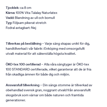
Tjocklek
: ca 8 cm
Kärna:
100% Vita Talalay Naturlatex
Vadd:
Blandning av ull och bomull
Tyg:
Följsam pikerat stretch
Fodral avtagbart: Nej
Tillverkas på beställning
– Varje säng skapas unikt för dig,
handtillverkad i vår fabrik i Enköping med omsorgsfullt
utvalt material för att säkerställa högsta kvalitet.
ÖKO-tex 100 certifierad
– Alla våra sängtyger är ÖKO-tex
100 STANDARD certifierade, vilket garanterar att de är fria
från skadliga ämnen för både dig och miljön.
Ansvarsfull tillverkning
– Din sängs stomme är tillverkad av
obehandlad svensk gran, noggrant utvald från ansvarsfullt
skogsbruk som värnar om både naturen och framtida
generationer.