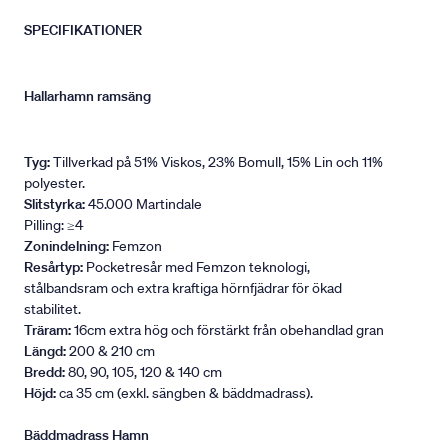
SPECIFIKATIONER
Hallarhamn ramsäng
Tyg:
Tillverkad på 51% Viskos, 23% Bomull, 15% Lin och 11%
polyester.
Slitstyrka:
45.000 Martindale
Pilling: ≥4
Zonindelning:
Femzon
Resårtyp:
Pocketresår med Femzon teknologi,
stålbandsram och extra kraftiga hörnfjädrar för ökad
stabilitet.
Träram:
16cm extra hög och förstärkt från obehandlad gran
Längd:
200 & 210 cm
Bredd:
80, 90, 105, 120 & 140 cm
Höjd:
ca 35 cm (exkl. sängben & bäddmadrass).
Bäddmadrass Hamn