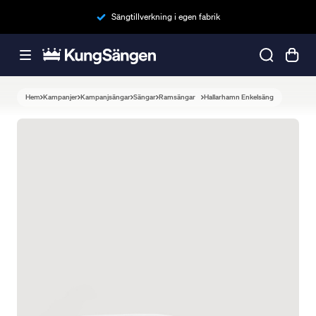
Sängtillverkning i egen fabrik
Hem
Kampanjer
Kampanjsängar
Sängar
Ramsängar
Hallarhamn Enkelsäng