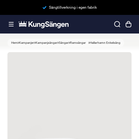
Sängtillverkning i egen fabrik
Hem
Kampanjer
Kampanjsängar
Sängar
Ramsängar
Hallarhamn Enkelsäng