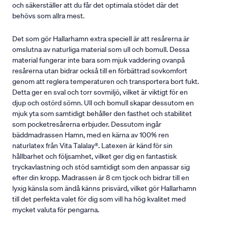
och säkerställer att du får det optimala stödet där det
behövs som allra mest.
Det som gör Hallarhamn extra speciell är att resårerna är
omslutna av naturliga material som ull och bomull. Dessa
material fungerar inte bara som mjuk vaddering ovanpå
resårerna utan bidrar också till en förbättrad sovkomfort
genom att reglera temperaturen och transportera bort fukt.
Detta ger en sval och torr sovmiljö, vilket är viktigt för en
djup och ostörd sömn. Ull och bomull skapar dessutom en
mjuk yta som samtidigt behåller den fasthet och stabilitet
som pocketresårerna erbjuder. Dessutom ingår
bäddmadrassen Hamn, med en kärna av 100% ren
naturlatex från Vita Talalay®. Latexen är känd för sin
hållbarhet och följsamhet, vilket ger dig en fantastisk
tryckavlastning och stöd samtidigt som den anpassar sig
efter din kropp. Madrassen är 8 cm tjock och bidrar till en
lyxig känsla som ändå känns prisvärd, vilket gör Hallarhamn
till det perfekta valet för dig som vill ha hög kvalitet med
mycket valuta för pengarna.