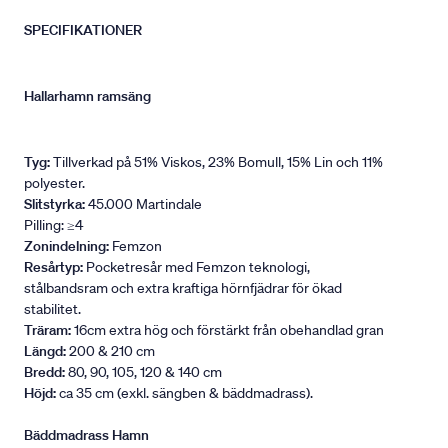
SPECIFIKATIONER
Hallarhamn ramsäng
Tyg:
Tillverkad på 51% Viskos, 23% Bomull, 15% Lin och 11%
polyester.
Slitstyrka:
45.000 Martindale
Pilling: ≥4
Zonindelning:
Femzon
Resårtyp:
Pocketresår med Femzon teknologi,
stålbandsram och extra kraftiga hörnfjädrar för ökad
stabilitet.
Träram:
16cm extra hög och förstärkt från obehandlad gran
Längd:
200 & 210 cm
Bredd:
80, 90, 105, 120 & 140 cm
Höjd:
ca 35 cm (exkl. sängben & bäddmadrass).
Bäddmadrass Hamn