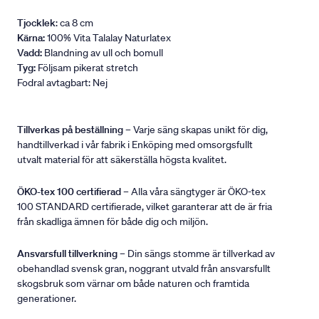
Tjocklek
: ca 8 cm
Kärna:
100% Vita Talalay Naturlatex
Vadd:
Blandning av ull och bomull
Tyg:
Följsam pikerat stretch
Fodral avtagbart: Nej
Tillverkas på beställning
– Varje säng skapas unikt för dig,
handtillverkad i vår fabrik i Enköping med omsorgsfullt
utvalt material för att säkerställa högsta kvalitet.
ÖKO-tex 100 certifierad
– Alla våra sängtyger är ÖKO-tex
100 STANDARD certifierade, vilket garanterar att de är fria
från skadliga ämnen för både dig och miljön.
Ansvarsfull tillverkning
– Din sängs stomme är tillverkad av
obehandlad svensk gran, noggrant utvald från ansvarsfullt
skogsbruk som värnar om både naturen och framtida
generationer.