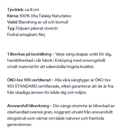
Tjocklek
: ca 8 cm
Kärna:
100% Vita Talalay Naturlatex
Vadd:
Blandning av ull och bomull
Tyg:
Följsam pikerat stretch
Fodral avtagbart: Nej
Tillverkas på beställning
– Varje säng skapas unikt för dig,
handtillverkad i vår fabrik i Enköping med omsorgsfullt
utvalt material för att säkerställa högsta kvalitet.
ÖKO-tex 100 certifierad
– Alla våra sängtyger är ÖKO-tex
100 STANDARD certifierade, vilket garanterar att de är fria
från skadliga ämnen för både dig och miljön.
Ansvarsfull tillverkning
– Din sängs stomme är tillverkad av
obehandlad svensk gran, noggrant utvald från ansvarsfullt
skogsbruk som värnar om både naturen och framtida
generationer.