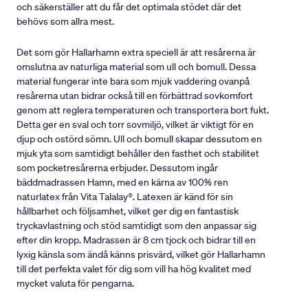
och säkerställer att du får det optimala stödet där det
behövs som allra mest.
Det som gör Hallarhamn extra speciell är att resårerna är
omslutna av naturliga material som ull och bomull. Dessa
material fungerar inte bara som mjuk vaddering ovanpå
resårerna utan bidrar också till en förbättrad sovkomfort
genom att reglera temperaturen och transportera bort fukt.
Detta ger en sval och torr sovmiljö, vilket är viktigt för en
djup och ostörd sömn. Ull och bomull skapar dessutom en
mjuk yta som samtidigt behåller den fasthet och stabilitet
som pocketresårerna erbjuder. Dessutom ingår
bäddmadrassen Hamn, med en kärna av 100% ren
naturlatex från Vita Talalay®. Latexen är känd för sin
hållbarhet och följsamhet, vilket ger dig en fantastisk
tryckavlastning och stöd samtidigt som den anpassar sig
efter din kropp. Madrassen är 8 cm tjock och bidrar till en
lyxig känsla som ändå känns prisvärd, vilket gör Hallarhamn
till det perfekta valet för dig som vill ha hög kvalitet med
mycket valuta för pengarna.