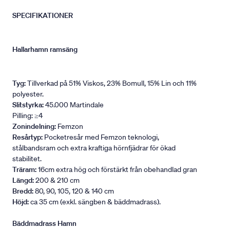
SPECIFIKATIONER
Hallarhamn ramsäng
Tyg:
Tillverkad på 51% Viskos, 23% Bomull, 15% Lin och 11%
polyester.
Slitstyrka:
45.000 Martindale
Pilling: ≥4
Zonindelning:
Femzon
Resårtyp:
Pocketresår med Femzon teknologi,
stålbandsram och extra kraftiga hörnfjädrar för ökad
stabilitet.
Träram:
16cm extra hög och förstärkt från obehandlad gran
Längd:
200 & 210 cm
Bredd:
80, 90, 105, 120 & 140 cm
Höjd:
ca 35 cm (exkl. sängben & bäddmadrass).
Bäddmadrass Hamn