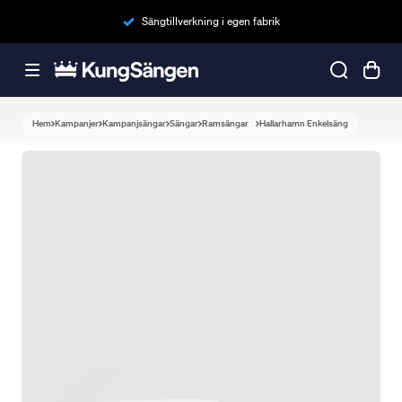
Sängtillverkning i egen fabrik
Hem
Kampanjer
Kampanjsängar
Sängar
Ramsängar
Hallarhamn Enkelsäng