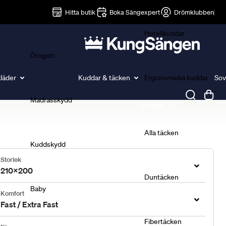
Lakan
Hitta butik
Boka Sängexpert
Drömklubben
Hotellkuddar
Örngott
läder
Kuddar & täcken
Ergonomiska kuddar
Sov
Madrasskydd
Täcken
Alla täcken
Kuddskydd
Storlek
210x200
Duntäcken
Baby
Komfort
Fast / Extra Fast
Fibertäcken