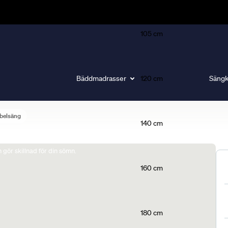
105 cm
Bäddmadrasser
120 cm
Sängk
belsäng
140 cm
gör skillnad för din sömn.
160 cm
180 cm