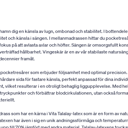
amn dig en känsla av lugn, ombonad och stabilitet. I bottendel
ilitet och känsla i sängen. I mellanmadrassen hittar du pocket
t fokus på att avlasta axlar och höfter. Sängen är omsorgsfullt k
erträffad hållbarhet. Vingeskär är en av vår stabilaste natursäng
 decennier framåt.
pocketresårer som erbjuder följsamhet med optimal precision.
 hårdare sida för fastare känsla, perfekt anpassad för dina indi
, vilket resulterar i en otroligt behaglig liggupplevelse. Med hel
ryckpunkter och förbättrar blodcirkulationen, utan också formar 
teriellt.
 som har en kärna i Vita Talalay-latex som är en form av natur
turlatexen har även i sig en unik andningssförmåga och temperatu
upp till 70% jämfört med andra material. Talalay-latexens tryck