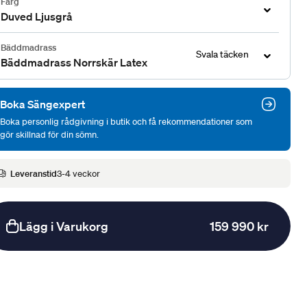
Färg
Duved Ljusgrå
Bäddmadrass
Svala täcken
Bäddmadrass Norrskär Latex
Boka Sängexpert
Boka personlig rådgivning i butik och få rekommendationer som
gör skillnad för din sömn.
Leveranstid
3-4 veckor
Lägg i Varukorg
159 990 kr