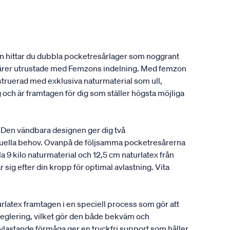
en hittar du dubbla pocketresårlager som noggrant
resårer utrustade med Femzons indelning. Med femzon
onstruerad med exklusiva naturmaterial som ull,
 och är framtagen för dig som ställer högsta möjliga
 Den vändbara designen ger dig två
viduella behov. Ovanpå de följsamma pocketresårerna
a 9 kilo naturmaterial och 12,5 cm naturlatex från
sig efter din kropp för optimal avlastning. Vita
latex framtagen i en speciell process som gör att
rreglering, vilket gör den både bekväm och
avlastande förmåga ger en tryckfri support som håller