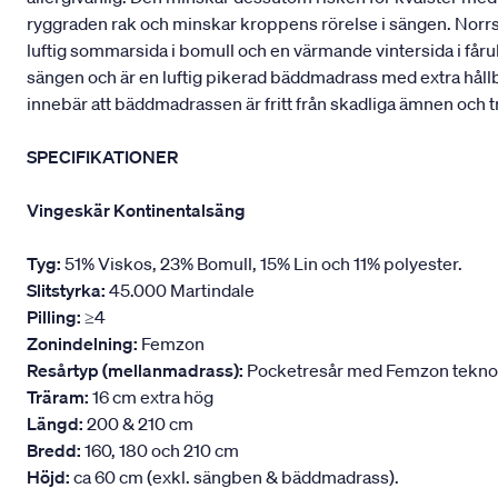
ryggraden rak och minskar kroppens rörelse i sängen. Norrskä
luftig sommarsida i bomull och en värmande vintersida i fåru
sängen och är en luftig pikerad bäddmadrass med extra håll
innebär att bäddmadrassen är fritt från skadliga ämnen och t
SPECIFIKATIONER
Vingeskär Kontinentalsäng
Tyg:
51% Viskos, 23% Bomull, 15% Lin och 11% polyester.
Slitstyrka:
45.000 Martindale
Pilling:
≥4
Zonindelning:
Femzon
Resårtyp (mellanmadrass):
Pocketresår med Femzon teknologi
Träram:
16 cm extra hög
Längd:
200 & 210 cm
Bredd:
160, 180 och 210 cm
Höjd:
ca 60 cm (exkl. sängben & bäddmadrass).