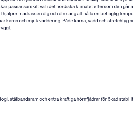
r passar särskilt väl i det nordiska klimatet eftersom den går 
ll hjälper madrassen dig och din säng att hålla en behaglig tempe
bar kärna och mjuk vaddering. Både kärna, vadd och stretchtyg 
ryggt.
, stålbandsram och extra kraftiga hörnfjädrar för ökad stabilit