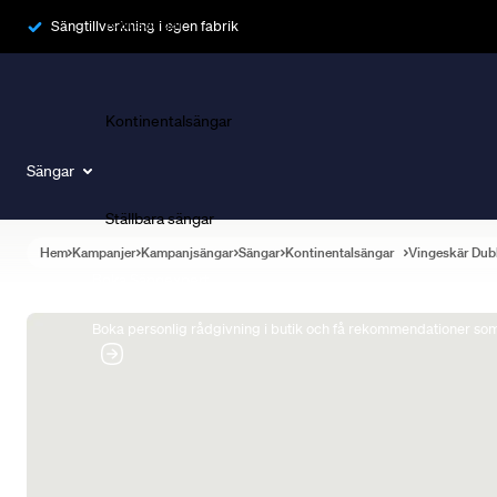
Ramsängar
Sängtillverkning i egen fabrik
Kontinentalsängar
Sängar
Ställbara sängar
Hem
Kampanjer
Kampanjsängar
Sängar
Kontinentalsängar
Vingeskär Dub
Boka Sängexpert
Boka personlig rådgivning i butik och få rekommendationer som 