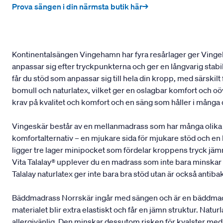
Prova sängen i din närmsta butik här→
Kontinentalsängen Vingehamn har fyra resårlager ger Vingeh
anpassar sig efter tryckpunkterna och ger en långvarig stab
får du stöd som anpassar sig till hela din kropp, med särskil
bomull och naturlatex, vilket ger en oslagbar komfort och oöv
krav på kvalitet och komfort och en säng som håller i många
Vingeskär består av en mellanmadrass som har många olika 
komfortalternativ – en mjukare sida för mjukare stöd och en
ligger tre lager minipocket som fördelar kroppens tryck jämnt
Vita Talalay® upplever du en madrass som inte bara minskar t
Talalay naturlatex ger inte bara bra stöd utan är också antibak
Bäddmadrass Norrskär ingår med sängen och är en bäddmadrass
materialet blir extra elastiskt och får en jämn struktur. Na
allergivänlig. Den minskar dessutom risken för kvalster med 