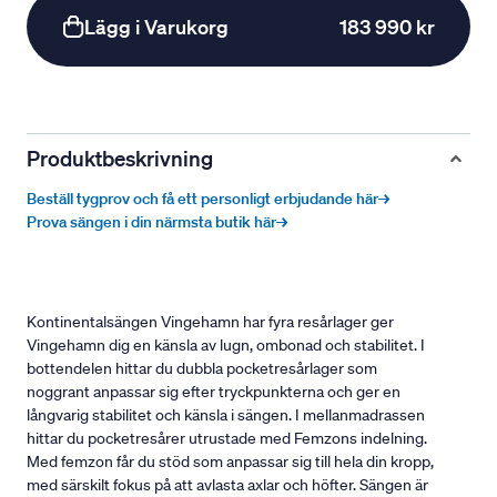
Lägg i Varukorg
183 990 kr
Produktbeskrivning
Beställ tygprov och få ett personligt erbjudande här→
Prova sängen i din närmsta butik här→
Kontinentalsängen Vingehamn har fyra resårlager ger
Vingehamn dig en känsla av lugn, ombonad och stabilitet. I
bottendelen hittar du dubbla pocketresårlager som
noggrant anpassar sig efter tryckpunkterna och ger en
långvarig stabilitet och känsla i sängen. I mellanmadrassen
hittar du pocketresårer utrustade med Femzons indelning.
Med femzon får du stöd som anpassar sig till hela din kropp,
med särskilt fokus på att avlasta axlar och höfter. Sängen är