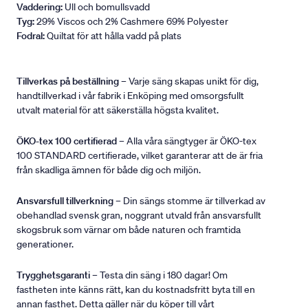
Vaddering:
Ull och bomullsvadd
Tyg:
29% Viscos och 2% Cashmere 69% Polyester
Fodral:
Quiltat för att hålla vadd på plats
Tillverkas på beställning
– Varje säng skapas unikt för dig,
handtillverkad i vår fabrik i Enköping med omsorgsfullt
utvalt material för att säkerställa högsta kvalitet.
ÖKO-tex 100 certifierad
– Alla våra sängtyger är ÖKO-tex
100 STANDARD certifierade, vilket garanterar att de är fria
från skadliga ämnen för både dig och miljön.
Ansvarsfull tillverkning
– Din sängs stomme är tillverkad av
obehandlad svensk gran, noggrant utvald från ansvarsfullt
skogsbruk som värnar om både naturen och framtida
generationer.
Trygghetsgaranti
– Testa din säng i 180 dagar! Om
fastheten inte känns rätt, kan du kostnadsfritt byta till en
annan fasthet. Detta gäller när du köper till vårt