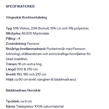
SPECIFIKATIONER
Vingeskär Kontinentalsäng
Tyg:
51% Viskos, 23% Bomull, 15% Lin och 11% polyester.
Slitstyrka:
45.000 Martindale
Pilling:
≥4
Zonindelning:
Femzon
Resårtyp (mellanmadrass):
Pocketresår med Femzon
teknologi, stålbandsram och extra kraftiga hörnfjädrar för
ökad stabilitet.
Träram:
16 cm extra hög
Längd:
200 & 210 cm
Bredd:
160, 180 och 210 cm
Höjd:
ca 60 cm (exkl. sängben & bäddmadrass).
Bäddmadrass Norrskär
Tjocklek:
ca 9 cm
Kärna:
Talalaylatex 100% naturmaterial