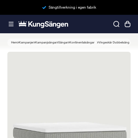
Sängtillverkning i egen fabrik
Hem
Kampanjer
Kampanjsängar
Sängar
Kontinentalsängar
Vingeskär Dubbelsäng