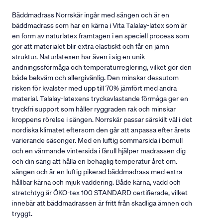
Bäddmadrass Norrskär ingår med sängen och är en
bäddmadrass som har en kärna i Vita Talalay-latex som är
en form av naturlatex framtagen i en speciell process som
gör att materialet blir extra elastiskt och får en jämn
struktur. Naturlatexen har även i sig en unik
andningssförmåga och temperaturreglering, vilket gör den
både bekväm och allergivänlig. Den minskar dessutom
risken för kvalster med upp till 70% jämfört med andra
material. Talalay-latexens tryckavlastande förmåga ger en
tryckfri support som håller ryggraden rak och minskar
kroppens rörelse i sängen. Norrskär passar särskilt väl i det
nordiska klimatet eftersom den går att anpassa efter årets
varierande säsonger. Med en luftig sommarsida i bomull
och en värmande vintersida i fårull hjälper madrassen dig
och din säng att hålla en behaglig temperatur året om.
sängen och är en luftig pikerad bäddmadrass med extra
hållbar kärna och mjuk vaddering. Både kärna, vadd och
stretchtyg är ÖKO-tex 100 STANDARD certifierade, vilket
innebär att bäddmadrassen är fritt från skadliga ämnen och
tryggt.