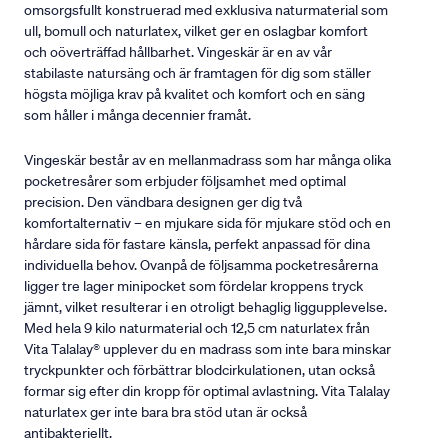
omsorgsfullt konstruerad med exklusiva naturmaterial som
ull, bomull och naturlatex, vilket ger en oslagbar komfort
och oöverträffad hållbarhet. Vingeskär är en av vår
stabilaste natursäng och är framtagen för dig som ställer
högsta möjliga krav på kvalitet och komfort och en säng
som håller i många decennier framåt.
Vingeskär består av en mellanmadrass som har många olika
pocketresårer som erbjuder följsamhet med optimal
precision. Den vändbara designen ger dig två
komfortalternativ – en mjukare sida för mjukare stöd och en
hårdare sida för fastare känsla, perfekt anpassad för dina
individuella behov. Ovanpå de följsamma pocketresårerna
ligger tre lager minipocket som fördelar kroppens tryck
jämnt, vilket resulterar i en otroligt behaglig liggupplevelse.
Med hela 9 kilo naturmaterial och 12,5 cm naturlatex från
Vita Talalay® upplever du en madrass som inte bara minskar
tryckpunkter och förbättrar blodcirkulationen, utan också
formar sig efter din kropp för optimal avlastning. Vita Talalay
naturlatex ger inte bara bra stöd utan är också
antibakteriellt.