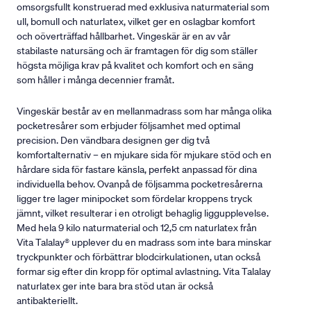
omsorgsfullt konstruerad med exklusiva naturmaterial som
ull, bomull och naturlatex, vilket ger en oslagbar komfort
och oöverträffad hållbarhet. Vingeskär är en av vår
stabilaste natursäng och är framtagen för dig som ställer
högsta möjliga krav på kvalitet och komfort och en säng
som håller i många decennier framåt.
Vingeskär består av en mellanmadrass som har många olika
pocketresårer som erbjuder följsamhet med optimal
precision. Den vändbara designen ger dig två
komfortalternativ – en mjukare sida för mjukare stöd och en
hårdare sida för fastare känsla, perfekt anpassad för dina
individuella behov. Ovanpå de följsamma pocketresårerna
ligger tre lager minipocket som fördelar kroppens tryck
jämnt, vilket resulterar i en otroligt behaglig liggupplevelse.
Med hela 9 kilo naturmaterial och 12,5 cm naturlatex från
Vita Talalay® upplever du en madrass som inte bara minskar
tryckpunkter och förbättrar blodcirkulationen, utan också
formar sig efter din kropp för optimal avlastning. Vita Talalay
naturlatex ger inte bara bra stöd utan är också
antibakteriellt.