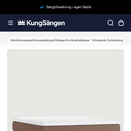
Sängtillverkning i egen fabrik
Hem
Kampanjer
Kampanjsängar
Sängar
Kontinentalsängar
Vingeskär Dubbelsäng