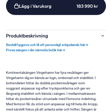
Lägg i Varukorg
183 990 kr
Produktbeskrivning
Beställ tygprov och få ett personligt erbjudande här→
Prova sängen i din närmsta butik här→
Kontinentalsängen Vingehamn har fyra resårlager ger
Vingehamn dig en känsla av lugn, ombonad och stabilitet. I
bottendelen hittar du dubbla pocketresårlager som
noggrant anpassar sig efter tryckpunkterna och ger en
långvarig stabilitet och känsla i sängen. I mellanmadrassen
hittar du pocketresårer utrustade med Femzons indelning.
Med femzon får du stöd som anpassar sig till hela din kropp,
med särskilt fokus på att avlasta axlar och höfter. Sängen är