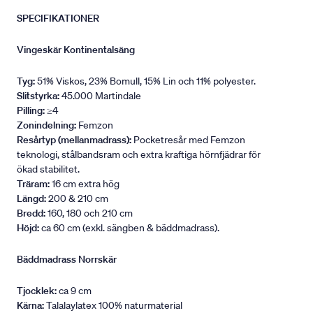
SPECIFIKATIONER
Vingeskär Kontinentalsäng
Tyg:
51% Viskos, 23% Bomull, 15% Lin och 11% polyester.
Slitstyrka:
45.000 Martindale
Pilling:
≥4
Zonindelning:
Femzon
Resårtyp (mellanmadrass):
Pocketresår med Femzon
teknologi, stålbandsram och extra kraftiga hörnfjädrar för
ökad stabilitet.
Träram:
16 cm extra hög
Längd:
200 & 210 cm
Bredd:
160, 180 och 210 cm
Höjd:
ca 60 cm (exkl. sängben & bäddmadrass).
Bäddmadrass Norrskär
Tjocklek:
ca 9 cm
Kärna:
Talalaylatex 100% naturmaterial