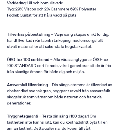
Vaddering:
Ull och bomullsvadd
Tyg:
29% Viscos och 2% Cashmere 69% Polyester
Fodral:
Quiltat för att hålla vadd på plats
Tillverkas på beställning
– Varje säng skapas unikt för dig,
handtillverkad i vår fabrik i Enköping med omsorgsfullt
utvalt material för att säkerställa högsta kvalitet.
ÖKO-tex 100 certifierad
– Alla våra sängtyger är ÖKO-tex
100 STANDARD certifierade, vilket garanterar att de är fria
från skadliga ämnen för både dig och miljön.
Ansvarsfull tillverkning
– Din sängs stomme är tillverkad av
obehandlad svensk gran, noggrant utvald från ansvarsfullt
skogsbruk som värnar om både naturen och framtida
generationer.
Trygghetsgaranti
– Testa din säng i 180 dagar! Om
fastheten inte känns rätt, kan du kostnadsfritt byta till en
annan fasthet. Detta gäller när du köper till vårt