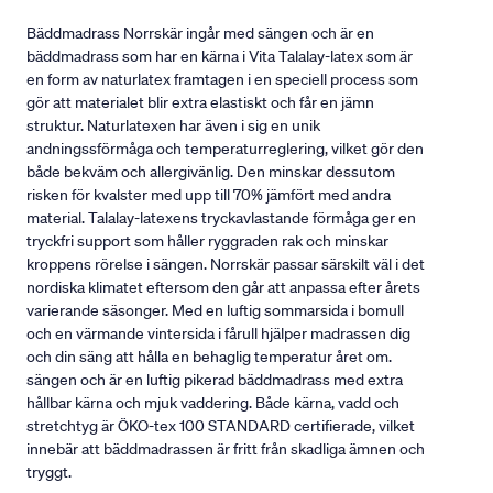
Bäddmadrass Norrskär ingår med sängen och är en
bäddmadrass som har en kärna i Vita Talalay-latex som är
en form av naturlatex framtagen i en speciell process som
gör att materialet blir extra elastiskt och får en jämn
struktur. Naturlatexen har även i sig en unik
andningssförmåga och temperaturreglering, vilket gör den
både bekväm och allergivänlig. Den minskar dessutom
risken för kvalster med upp till 70% jämfört med andra
material. Talalay-latexens tryckavlastande förmåga ger en
tryckfri support som håller ryggraden rak och minskar
kroppens rörelse i sängen. Norrskär passar särskilt väl i det
nordiska klimatet eftersom den går att anpassa efter årets
varierande säsonger. Med en luftig sommarsida i bomull
och en värmande vintersida i fårull hjälper madrassen dig
och din säng att hålla en behaglig temperatur året om.
sängen och är en luftig pikerad bäddmadrass med extra
hållbar kärna och mjuk vaddering. Både kärna, vadd och
stretchtyg är ÖKO-tex 100 STANDARD certifierade, vilket
innebär att bäddmadrassen är fritt från skadliga ämnen och
tryggt.