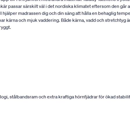
r passar särskilt väl i det nordiska klimatet eftersom den går 
ll hjälper madrassen dig och din säng att hålla en behaglig tempe
bar kärna och mjuk vaddering. Både kärna, vadd och stretchtyg 
ryggt.
, stålbandsram och extra kraftiga hörnfjädrar för ökad stabilit