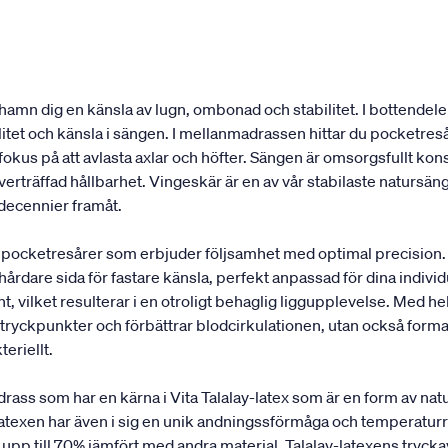
amn dig en känsla av lugn, ombonad och stabilitet. I bottendel
ilitet och känsla i sängen. I mellanmadrassen hittar du pocket
t fokus på att avlasta axlar och höfter. Sängen är omsorgsfullt k
erträffad hållbarhet. Vingeskär är en av vår stabilaste natursäng
 decennier framåt.
pocketresårer som erbjuder följsamhet med optimal precision.
 hårdare sida för fastare känsla, perfekt anpassad för dina indi
, vilket resulterar i en otroligt behaglig liggupplevelse. Med hel
ryckpunkter och förbättrar blodcirkulationen, utan också formar 
teriellt.
 som har en kärna i Vita Talalay-latex som är en form av natur
turlatexen har även i sig en unik andningssförmåga och temperatu
upp till 70% jämfört med andra material. Talalay-latexens tryck