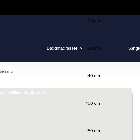
105 cm
Bäddmadrasser
120 cm
Sängk
belsäng
140 cm
gör skillnad för din sömn.
160 cm
180 cm