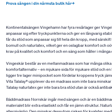
Prova sängen i din närmsta butik här→
Kontinentalsängen Vingehamn har fyra resårlager ger Vingeh
anpassar sig efter tryckpunkterna och ger en långvarig stab
får du stöd som anpassar sig till hela din kropp, med särskil
bomull och naturlatex, vilket ger en oslagbar komfort och oöv
krav på kvalitet och komfort och en säng som håller i många
Vingeskär består av en mellanmadrass som har många olika 
komfortalternativ – en mjukare sida för mjukare stöd och en
ligger tre lager minipocket som fördelar kroppens tryck jämnt
Vita Talalay® upplever du en madrass som inte bara minskar t
Talalay naturlatex ger inte bara bra stöd utan är också antibak
Bäddmadrass Norrskär ingår med sängen och är en bäddmadrass
materialet blir extra elastiskt och får en jämn struktur. Na
allergivänlig. Den minskar dessutom risken för kvalster med 