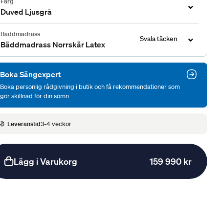
Färg
Duved Ljusgrå
Bäddmadrass
Svala täcken
Bäddmadrass Norrskär Latex
Boka Sängexpert
Boka personlig rådgivning i butik och få rekommendationer som
gör skillnad för din sömn.
Leveranstid
3-4 veckor
Lägg i Varukorg
159 990 kr