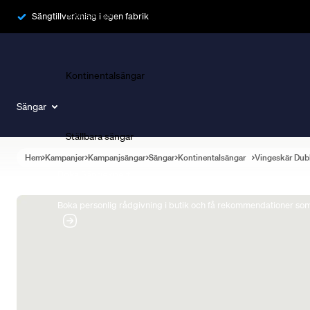
Ramsängar
Sängtillverkning i egen fabrik
Kontinentalsängar
Sängar
Ställbara sängar
Hem
Kampanjer
Kampanjsängar
Sängar
Kontinentalsängar
Vingeskär Dub
Boka Sängexpert
Boka personlig rådgivning i butik och få rekommendationer som 