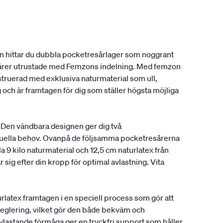
en hittar du dubbla pocketresårlager som noggrant
resårer utrustade med Femzons indelning. Med femzon
onstruerad med exklusiva naturmaterial som ull,
 och är framtagen för dig som ställer högsta möjliga
 Den vändbara designen ger dig två
viduella behov. Ovanpå de följsamma pocketresårerna
a 9 kilo naturmaterial och 12,5 cm naturlatex från
sig efter din kropp för optimal avlastning. Vita
latex framtagen i en speciell process som gör att
rreglering, vilket gör den både bekväm och
avlastande förmåga ger en tryckfri support som håller