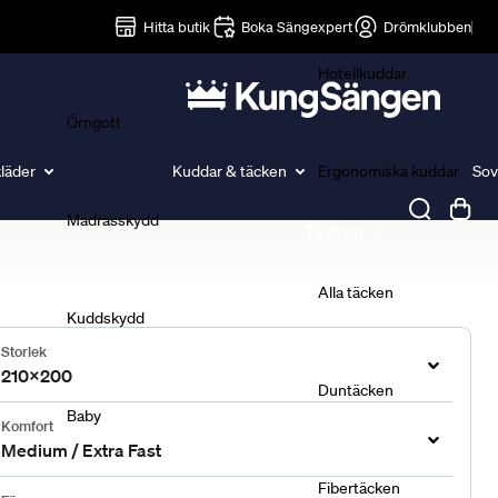
Lakan
Hitta butik
Boka Sängexpert
Drömklubben
Hotellkuddar
Örngott
läder
Kuddar & täcken
Ergonomiska kuddar
Sov
Madrasskydd
Täcken
Alla täcken
Kuddskydd
Storlek
210x200
Duntäcken
Baby
Komfort
Medium / Extra Fast
Fibertäcken