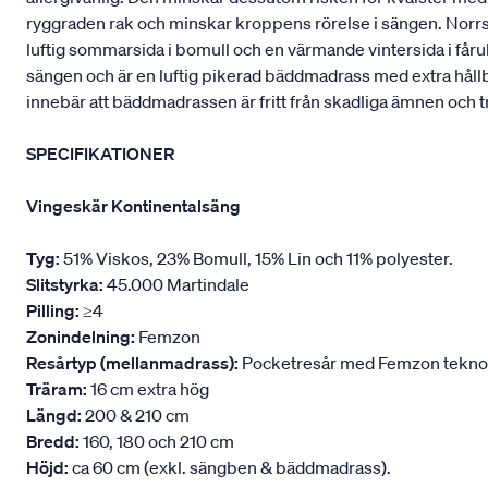
ryggraden rak och minskar kroppens rörelse i sängen. Norrskä
luftig sommarsida i bomull och en värmande vintersida i fåru
sängen och är en luftig pikerad bäddmadrass med extra håll
innebär att bäddmadrassen är fritt från skadliga ämnen och t
SPECIFIKATIONER
Vingeskär Kontinentalsäng
Tyg:
51% Viskos, 23% Bomull, 15% Lin och 11% polyester.
Slitstyrka:
45.000 Martindale
Pilling:
≥4
Zonindelning:
Femzon
Resårtyp (mellanmadrass):
Pocketresår med Femzon teknologi
Träram:
16 cm extra hög
Längd:
200 & 210 cm
Bredd:
160, 180 och 210 cm
Höjd:
ca 60 cm (exkl. sängben & bäddmadrass).