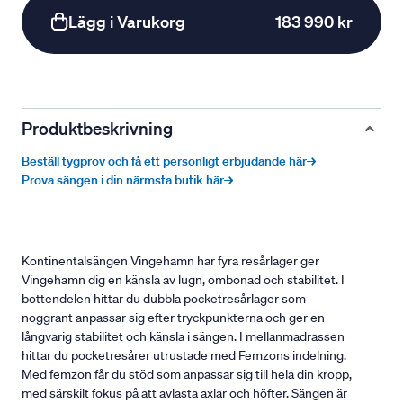
Lägg i Varukorg
183 990 kr
Produktbeskrivning
Beställ tygprov och få ett personligt erbjudande här→
Prova sängen i din närmsta butik här→
Kontinentalsängen Vingehamn har fyra resårlager ger
Vingehamn dig en känsla av lugn, ombonad och stabilitet. I
bottendelen hittar du dubbla pocketresårlager som
noggrant anpassar sig efter tryckpunkterna och ger en
långvarig stabilitet och känsla i sängen. I mellanmadrassen
hittar du pocketresårer utrustade med Femzons indelning.
Med femzon får du stöd som anpassar sig till hela din kropp,
med särskilt fokus på att avlasta axlar och höfter. Sängen är