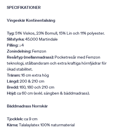
SPECIFIKATIONER
Vingeskär Kontinentalsäng
Tyg:
51% Viskos, 23% Bomull, 15% Lin och 11% polyester.
Slitstyrka:
45.000 Martindale
Pilling:
≥4
Zonindelning:
Femzon
Resårtyp (mellanmadrass):
Pocketresår med Femzon
teknologi, stålbandsram och extra kraftiga hörnfjädrar för
ökad stabilitet.
Träram:
16 cm extra hög
Längd:
200 & 210 cm
Bredd:
160, 180 och 210 cm
Höjd:
ca 60 cm (exkl. sängben & bäddmadrass).
Bäddmadrass Norrskär
Tjocklek:
ca 9 cm
Kärna:
Talalaylatex 100% naturmaterial