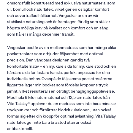
omsorgsfullt konstruerad med exklusiva naturmaterial som
ull, bomull och naturlatex, vilket ger en oslagbar komfort
och oöverträffad hållbarhet. Vingeskär är en av vår
stabilaste natursäng och är framtagen för dig som ställer
högsta möjliga krav på kvalitet och komfort och en säng
som håller i många decennier framåt.
Vingeskär består av en mellanmadrass som har många olika
pocketresårer som erbjuder följsamhet med optimal
precision. Den vändbara designen ger dig två
komfortalternativ – en mjukare sida för mjukare stöd och en
hårdare sida för fastare känsla, perfekt anpassad för dina
individuella behov. Ovanpå de följsamma pocketresårerna
ligger tre lager minipocket som fördelar kroppens tryck
jämnt, vilket resulterar i en otroligt behaglig liggupplevelse.
Med hela 9 kilo naturmaterial och 12,5 cm naturlatex från
Vita Talalay® upplever du en madrass som inte bara minskar
tryckpunkter och förbättrar blodcirkulationen, utan också
formar sig efter din kropp för optimal avlastning. Vita Talalay
naturlatex ger inte bara bra stöd utan är också
antibakteriellt.