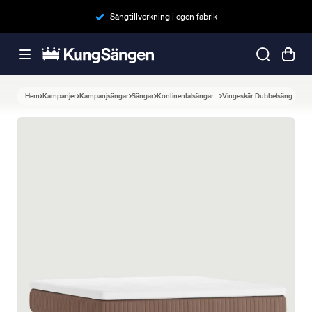
Sängtillverkning i egen fabrik
Hem
Kampanjer
Kampanjsängar
Sängar
Kontinentalsängar
Vingeskär Dubbelsäng