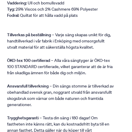
Vaddering:
Ull och bomullsvadd
Tyg:
29% Viscos och 2% Cashmere 69% Polyester
Fodral:
Quiltat för att hålla vadd på plats
Tillverkas på beställning
– Varje säng skapas unikt för dig,
handtillverkad i vår fabrik i Enköping med omsorgsfullt
utvalt material för att säkerställa högsta kvalitet.
ÖKO-tex 100 certifierad
– Alla våra sängtyger är ÖKO-tex
100 STANDARD certifierade, vilket garanterar att de är fria
från skadliga ämnen för både dig och miljön.
Ansvarsfull tillverkning
– Din sängs stomme är tillverkad av
obehandlad svensk gran, noggrant utvald från ansvarsfullt
skogsbruk som värnar om både naturen och framtida
generationer.
Trygghetsgaranti
– Testa din säng i 180 dagar! Om
fastheten inte känns rätt, kan du kostnadsfritt byta till en
annan fasthet. Detta gäller när du köper till vårt