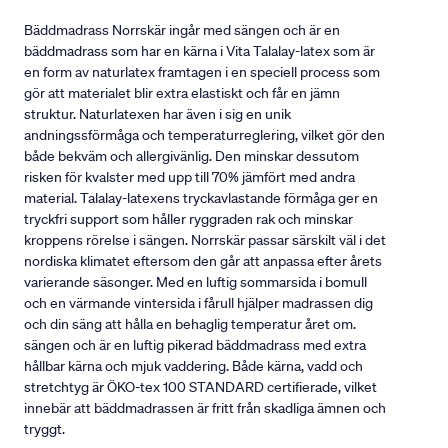
Bäddmadrass Norrskär ingår med sängen och är en
bäddmadrass som har en kärna i Vita Talalay-latex som är
en form av naturlatex framtagen i en speciell process som
gör att materialet blir extra elastiskt och får en jämn
struktur. Naturlatexen har även i sig en unik
andningssförmåga och temperaturreglering, vilket gör den
både bekväm och allergivänlig. Den minskar dessutom
risken för kvalster med upp till 70% jämfört med andra
material. Talalay-latexens tryckavlastande förmåga ger en
tryckfri support som håller ryggraden rak och minskar
kroppens rörelse i sängen. Norrskär passar särskilt väl i det
nordiska klimatet eftersom den går att anpassa efter årets
varierande säsonger. Med en luftig sommarsida i bomull
och en värmande vintersida i fårull hjälper madrassen dig
och din säng att hålla en behaglig temperatur året om.
sängen och är en luftig pikerad bäddmadrass med extra
hållbar kärna och mjuk vaddering. Både kärna, vadd och
stretchtyg är ÖKO-tex 100 STANDARD certifierade, vilket
innebär att bäddmadrassen är fritt från skadliga ämnen och
tryggt.