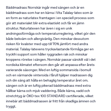
Bäddmadrass Norrskär ingår med sängen och är en
bäddmadrass som har en kärna i Vita Talalay-latex som är
en form av naturlatex framtagen i en speciell process som
gör att materialet blir extra elastiskt och får en jämn
struktur. Naturlatexen har även i sig en unik
andningssförmåga och temperaturreglering, vilket gör den
både bekväm och allergivänlig. Den minskar dessutom
risken för kvalster med upp till 70% jämfört med andra
material. Talalay-latexens tryckavlastande förmåga ger en
tryckfri support som håller ryggraden rak och minskar
kroppens rörelse i sängen. Norrskär passar särskilt väl i det
nordiska klimatet eftersom den går att anpassa efter årets
varierande säsonger. Med en luftig sommarsida i bomull
och en värmande vintersida i fårull hjälper madrassen dig
och din säng att hålla en behaglig temperatur året om.
sängen och är en luftig pikerad bäddmadrass med extra
hållbar kärna och mjuk vaddering. Både kärna, vadd och
stretchtyg är ÖKO-tex 100 STANDARD certifierade, vilket
innebär att bäddmadrassen är fritt från skadliga ämnen och
tryggt.