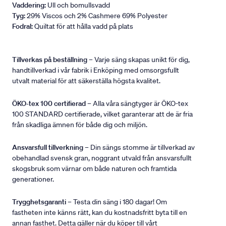
Vaddering:
Ull och bomullsvadd
Tyg:
29% Viscos och 2% Cashmere 69% Polyester
Fodral:
Quiltat för att hålla vadd på plats
Tillverkas på beställning
– Varje säng skapas unikt för dig,
handtillverkad i vår fabrik i Enköping med omsorgsfullt
utvalt material för att säkerställa högsta kvalitet.
ÖKO-tex 100 certifierad
– Alla våra sängtyger är ÖKO-tex
100 STANDARD certifierade, vilket garanterar att de är fria
från skadliga ämnen för både dig och miljön.
Ansvarsfull tillverkning
– Din sängs stomme är tillverkad av
obehandlad svensk gran, noggrant utvald från ansvarsfullt
skogsbruk som värnar om både naturen och framtida
generationer.
Trygghetsgaranti
– Testa din säng i 180 dagar! Om
fastheten inte känns rätt, kan du kostnadsfritt byta till en
annan fasthet. Detta gäller när du köper till vårt