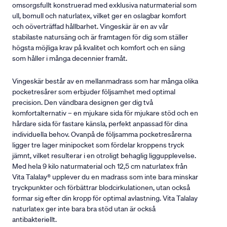
omsorgsfullt konstruerad med exklusiva naturmaterial som
ull, bomull och naturlatex, vilket ger en oslagbar komfort
och oöverträffad hållbarhet. Vingeskär är en av vår
stabilaste natursäng och är framtagen för dig som ställer
högsta möjliga krav på kvalitet och komfort och en säng
som håller i många decennier framåt.
Vingeskär består av en mellanmadrass som har många olika
pocketresårer som erbjuder följsamhet med optimal
precision. Den vändbara designen ger dig två
komfortalternativ – en mjukare sida för mjukare stöd och en
hårdare sida för fastare känsla, perfekt anpassad för dina
individuella behov. Ovanpå de följsamma pocketresårerna
ligger tre lager minipocket som fördelar kroppens tryck
jämnt, vilket resulterar i en otroligt behaglig liggupplevelse.
Med hela 9 kilo naturmaterial och 12,5 cm naturlatex från
Vita Talalay® upplever du en madrass som inte bara minskar
tryckpunkter och förbättrar blodcirkulationen, utan också
formar sig efter din kropp för optimal avlastning. Vita Talalay
naturlatex ger inte bara bra stöd utan är också
antibakteriellt.