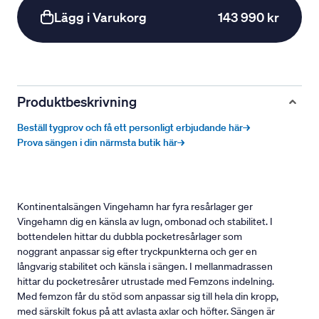
Lägg i Varukorg
143 990 kr
Produktbeskrivning
Beställ tygprov och få ett personligt erbjudande här→
Prova sängen i din närmsta butik här→
Kontinentalsängen Vingehamn har fyra resårlager ger
Vingehamn dig en känsla av lugn, ombonad och stabilitet. I
bottendelen hittar du dubbla pocketresårlager som
noggrant anpassar sig efter tryckpunkterna och ger en
långvarig stabilitet och känsla i sängen. I mellanmadrassen
hittar du pocketresårer utrustade med Femzons indelning.
Med femzon får du stöd som anpassar sig till hela din kropp,
med särskilt fokus på att avlasta axlar och höfter. Sängen är