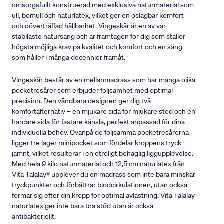
omsorgsfullt konstruerad med exklusiva naturmaterial som
ull, bomull och naturlatex, vilket ger en oslagbar komfort
och oöverträffad hållbarhet. Vingeskär är en av vår
stabilaste natursäng och är framtagen för dig som ställer
högsta möjliga krav på kvalitet och komfort och en säng
som håller i många decennier framåt.
Vingeskär består av en mellanmadrass som har många olika
pocketresårer som erbjuder följsamhet med optimal
precision. Den vändbara designen ger dig två
komfortalternativ – en mjukare sida för mjukare stöd och en
hårdare sida för fastare känsla, perfekt anpassad för dina
individuella behov. Ovanpå de följsamma pocketresårerna
ligger tre lager minipocket som fördelar kroppens tryck
jämnt, vilket resulterar i en otroligt behaglig liggupplevelse.
Med hela 9 kilo naturmaterial och 12,5 cm naturlatex från
Vita Talalay® upplever du en madrass som inte bara minskar
tryckpunkter och förbättrar blodcirkulationen, utan också
formar sig efter din kropp för optimal avlastning. Vita Talalay
naturlatex ger inte bara bra stöd utan är också
antibakteriellt.