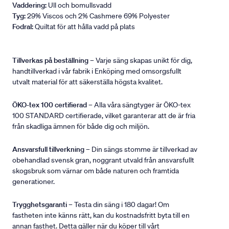
Vaddering:
Ull och bomullsvadd
Tyg:
29% Viscos och 2% Cashmere 69% Polyester
Fodral:
Quiltat för att hålla vadd på plats
Tillverkas på beställning
– Varje säng skapas unikt för dig,
handtillverkad i vår fabrik i Enköping med omsorgsfullt
utvalt material för att säkerställa högsta kvalitet.
ÖKO-tex 100 certifierad
– Alla våra sängtyger är ÖKO-tex
100 STANDARD certifierade, vilket garanterar att de är fria
från skadliga ämnen för både dig och miljön.
Ansvarsfull tillverkning
– Din sängs stomme är tillverkad av
obehandlad svensk gran, noggrant utvald från ansvarsfullt
skogsbruk som värnar om både naturen och framtida
generationer.
Trygghetsgaranti
– Testa din säng i 180 dagar! Om
fastheten inte känns rätt, kan du kostnadsfritt byta till en
annan fasthet. Detta gäller när du köper till vårt