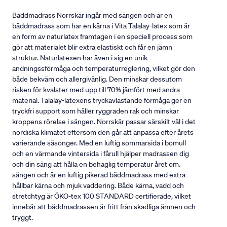
Bäddmadrass Norrskär ingår med sängen och är en
bäddmadrass som har en kärna i Vita Talalay-latex som är
en form av naturlatex framtagen i en speciell process som
gör att materialet blir extra elastiskt och får en jämn
struktur. Naturlatexen har även i sig en unik
andningssförmåga och temperaturreglering, vilket gör den
både bekväm och allergivänlig. Den minskar dessutom
risken för kvalster med upp till 70% jämfört med andra
material. Talalay-latexens tryckavlastande förmåga ger en
tryckfri support som håller ryggraden rak och minskar
kroppens rörelse i sängen. Norrskär passar särskilt väl i det
nordiska klimatet eftersom den går att anpassa efter årets
varierande säsonger. Med en luftig sommarsida i bomull
och en värmande vintersida i fårull hjälper madrassen dig
och din säng att hålla en behaglig temperatur året om.
sängen och är en luftig pikerad bäddmadrass med extra
hållbar kärna och mjuk vaddering. Både kärna, vadd och
stretchtyg är ÖKO-tex 100 STANDARD certifierade, vilket
innebär att bäddmadrassen är fritt från skadliga ämnen och
tryggt.