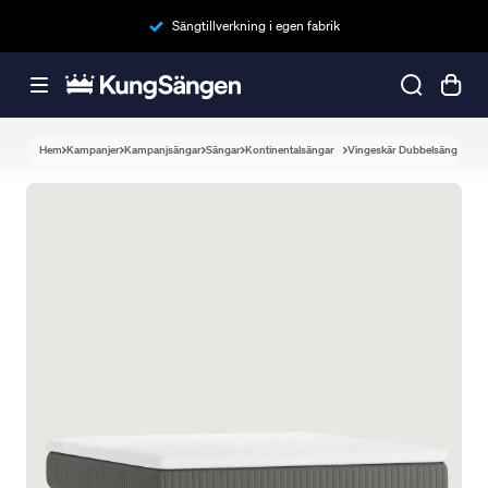
Sängtillverkning i egen fabrik
Hem
Kampanjer
Kampanjsängar
Sängar
Kontinentalsängar
Vingeskär Dubbelsäng