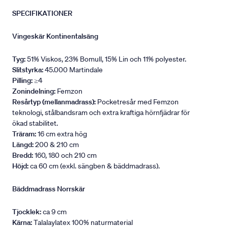
SPECIFIKATIONER
Vingeskär Kontinentalsäng
Tyg:
51% Viskos, 23% Bomull, 15% Lin och 11% polyester.
Slitstyrka:
45.000 Martindale
Pilling:
≥4
Zonindelning:
Femzon
Resårtyp (mellanmadrass):
Pocketresår med Femzon
teknologi, stålbandsram och extra kraftiga hörnfjädrar för
ökad stabilitet.
Träram:
16 cm extra hög
Längd:
200 & 210 cm
Bredd:
160, 180 och 210 cm
Höjd:
ca 60 cm (exkl. sängben & bäddmadrass).
Bäddmadrass Norrskär
Tjocklek:
ca 9 cm
Kärna:
Talalaylatex 100% naturmaterial