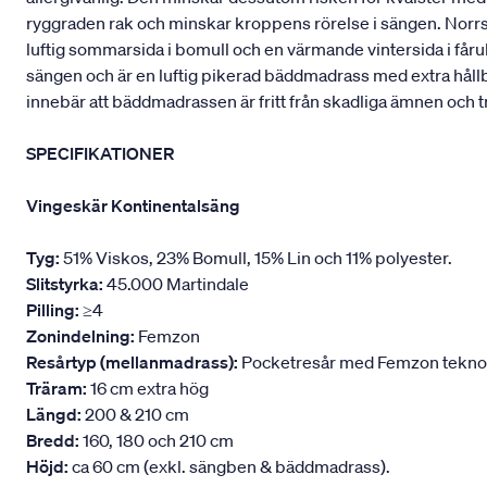
ryggraden rak och minskar kroppens rörelse i sängen. Norrskä
luftig sommarsida i bomull och en värmande vintersida i fåru
sängen och är en luftig pikerad bäddmadrass med extra håll
innebär att bäddmadrassen är fritt från skadliga ämnen och t
SPECIFIKATIONER
Vingeskär Kontinentalsäng
Tyg:
51% Viskos, 23% Bomull, 15% Lin och 11% polyester.
Slitstyrka:
45.000 Martindale
Pilling:
≥4
Zonindelning:
Femzon
Resårtyp (mellanmadrass):
Pocketresår med Femzon teknologi
Träram:
16 cm extra hög
Längd:
200 & 210 cm
Bredd:
160, 180 och 210 cm
Höjd:
ca 60 cm (exkl. sängben & bäddmadrass).