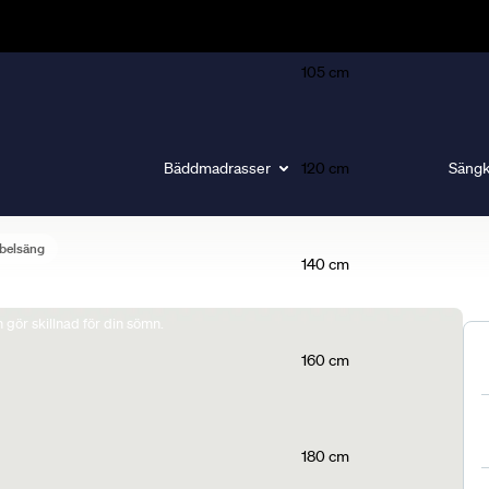
105 cm
Bäddmadrasser
120 cm
Sängk
belsäng
140 cm
gör skillnad för din sömn.
160 cm
180 cm