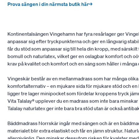
Prova sängen i din närmsta butik här→
Kontinentalsängen Vingehamn har fyra resårlager ger Vingeh
anpassar sig efter tryckpunkterna och ger en långvarig stab
får du stöd som anpassar sig till hela din kropp, med särskil
bomull och naturlatex, vilket ger en oslagbar komfort och oöv
krav på kvalitet och komfort och en säng som håller i många
Vingeskär består av en mellanmadrass som har många olika 
komfortalternativ – en mjukare sida för mjukare stöd och en
ligger tre lager minipocket som fördelar kroppens tryck jämnt
Vita Talalay® upplever du en madrass som inte bara minskar t
Talalay naturlatex ger inte bara bra stöd utan är också antibak
Bäddmadrass Norrskär ingår med sängen och är en bäddmadrass
materialet blir extra elastiskt och får en jämn struktur. Na
allergivänlig. Den minskar dessutom risken för kvalster med 