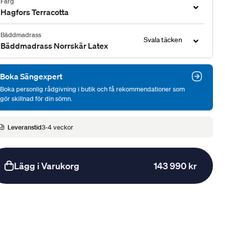
Färg
Hagfors Terracotta
Bäddmadrass
Svala täcken
Bäddmadrass Norrskär Latex
Boka Sängexpert
Boka personlig rådgivning i butik och få rekommendationer som
gör skillnad för din sömn.
Leveranstid
3-4 veckor
Lägg i Varukorg
143 990 kr