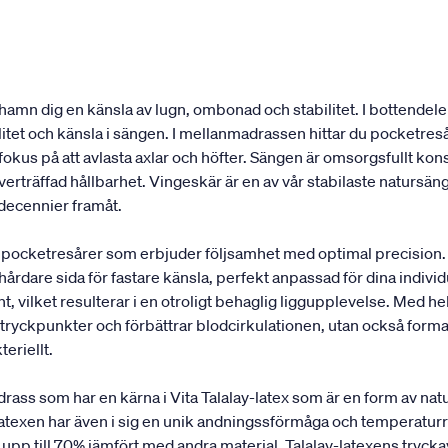
amn dig en känsla av lugn, ombonad och stabilitet. I bottendel
ilitet och känsla i sängen. I mellanmadrassen hittar du pocket
t fokus på att avlasta axlar och höfter. Sängen är omsorgsfullt k
erträffad hållbarhet. Vingeskär är en av vår stabilaste natursäng
 decennier framåt.
pocketresårer som erbjuder följsamhet med optimal precision.
 hårdare sida för fastare känsla, perfekt anpassad för dina indi
, vilket resulterar i en otroligt behaglig liggupplevelse. Med hel
ryckpunkter och förbättrar blodcirkulationen, utan också formar 
teriellt.
 som har en kärna i Vita Talalay-latex som är en form av natur
turlatexen har även i sig en unik andningssförmåga och temperatu
upp till 70% jämfört med andra material. Talalay-latexens tryck