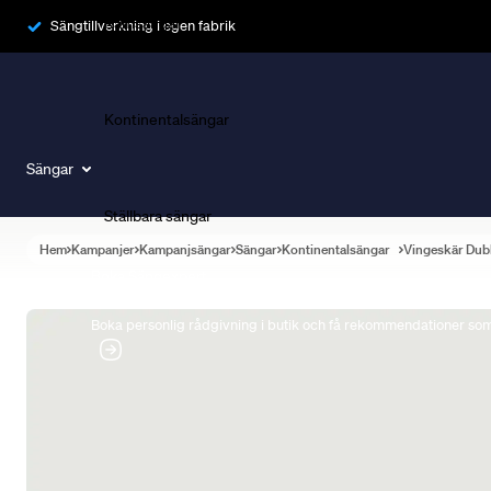
Ramsängar
Sängtillverkning i egen fabrik
Kontinentalsängar
Sängar
Ställbara sängar
Hem
Kampanjer
Kampanjsängar
Sängar
Kontinentalsängar
Vingeskär Dub
Boka Sängexpert
Boka personlig rådgivning i butik och få rekommendationer som 