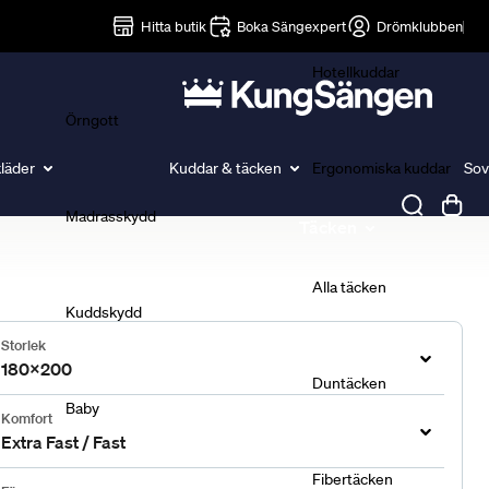
Lakan
Hitta butik
Boka Sängexpert
Drömklubben
Hotellkuddar
Örngott
läder
Kuddar & täcken
Ergonomiska kuddar
Sov
Madrasskydd
Täcken
Alla täcken
Kuddskydd
Storlek
180x200
Duntäcken
Baby
Komfort
Extra Fast / Fast
Fibertäcken