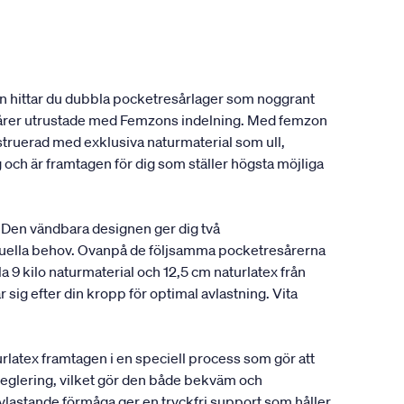
en hittar du dubbla pocketresårlager som noggrant
resårer utrustade med Femzons indelning. Med femzon
onstruerad med exklusiva naturmaterial som ull,
 och är framtagen för dig som ställer högsta möjliga
 Den vändbara designen ger dig två
viduella behov. Ovanpå de följsamma pocketresårerna
a 9 kilo naturmaterial och 12,5 cm naturlatex från
sig efter din kropp för optimal avlastning. Vita
latex framtagen i en speciell process som gör att
rreglering, vilket gör den både bekväm och
avlastande förmåga ger en tryckfri support som håller