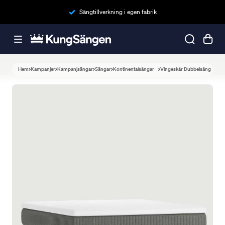
Sängtillverkning i egen fabrik
Hem
Kampanjer
Kampanjsängar
Sängar
Kontinentalsängar
Vingeskär Dubbelsäng