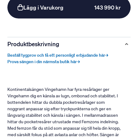
Lägg i Varukorg
143 990 kr
Produktbeskrivning
Beställ tygprov och få ett personligt erbjudande här→
Prova sängen i din närmsta butik här→
Kontinentalsängen Vingehamn har fyra resårlager ger
Vingehamn dig en känsla av lugn, ombonad och stabilitet. I
bottendelen hittar du dubbla pocketresårlager som
noggrant anpassar sig efter tryckpunkterna och ger en
långvarig stabilitet och känsla i sängen. I mellanmadrassen
hittar du pocketresårer utrustade med Femzons indelning.
Med femzon får du stöd som anpassar sig till hela din kropp,
med särskilt fokus på att avlasta axlar och höfter. Sängen är