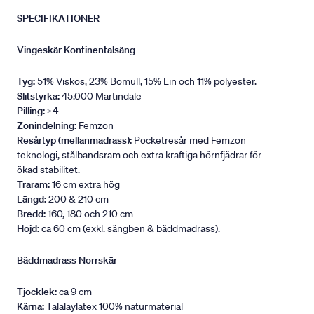
SPECIFIKATIONER
Vingeskär Kontinentalsäng
Tyg:
51% Viskos, 23% Bomull, 15% Lin och 11% polyester.
Slitstyrka:
45.000 Martindale
Pilling:
≥4
Zonindelning:
Femzon
Resårtyp (mellanmadrass):
Pocketresår med Femzon
teknologi, stålbandsram och extra kraftiga hörnfjädrar för
ökad stabilitet.
Träram:
16 cm extra hög
Längd:
200 & 210 cm
Bredd:
160, 180 och 210 cm
Höjd:
ca 60 cm (exkl. sängben & bäddmadrass).
Bäddmadrass Norrskär
Tjocklek:
ca 9 cm
Kärna:
Talalaylatex 100% naturmaterial