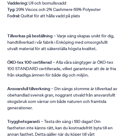
Vaddering:
Ull och bomullsvadd
Tyg:
29% Viscos och 2% Cashmere 69% Polyester
Fodral:
Quiltat för att hålla vadd på plats
Tillverkas på beställning
– Varje säng skapas unikt för dig,
handtillverkad i vår fabrik i Enköping med omsorgsfullt
utvalt material för att säkerställa högsta kvalitet.
ÖKO-tex 100 certifierad
– Alla våra sängtyger är ÖKO-tex
100 STANDARD certifierade, vilket garanterar att de är fria
från skadliga ämnen för både dig och miljön.
Ansvarsfull tillverkning
– Din sängs stomme är tillverkad av
obehandlad svensk gran, noggrant utvald från ansvarsfullt
skogsbruk som värnar om både naturen och framtida
generationer.
Trygghetsgaranti
– Testa din säng i 180 dagar! Om
fastheten inte känns rätt, kan du kostnadsfritt byta till en
annan fasthet. Detta gäller när du köper till vårt