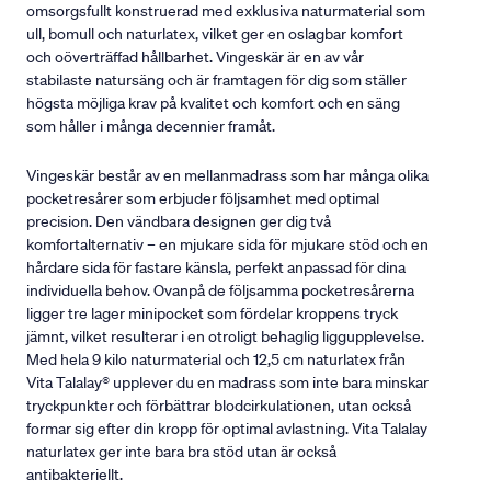
omsorgsfullt konstruerad med exklusiva naturmaterial som
ull, bomull och naturlatex, vilket ger en oslagbar komfort
och oöverträffad hållbarhet. Vingeskär är en av vår
stabilaste natursäng och är framtagen för dig som ställer
högsta möjliga krav på kvalitet och komfort och en säng
som håller i många decennier framåt.
Vingeskär består av en mellanmadrass som har många olika
pocketresårer som erbjuder följsamhet med optimal
precision. Den vändbara designen ger dig två
komfortalternativ – en mjukare sida för mjukare stöd och en
hårdare sida för fastare känsla, perfekt anpassad för dina
individuella behov. Ovanpå de följsamma pocketresårerna
ligger tre lager minipocket som fördelar kroppens tryck
jämnt, vilket resulterar i en otroligt behaglig liggupplevelse.
Med hela 9 kilo naturmaterial och 12,5 cm naturlatex från
Vita Talalay® upplever du en madrass som inte bara minskar
tryckpunkter och förbättrar blodcirkulationen, utan också
formar sig efter din kropp för optimal avlastning. Vita Talalay
naturlatex ger inte bara bra stöd utan är också
antibakteriellt.