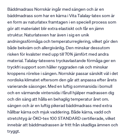
Bäddmadrass Norrskär ingår med sängen och är en
bäddmadrass som har en kärna i Vita Talalay-latex som är
en form av naturlatex framtagen i en speciell process som
gör att materialet blir extra elastiskt och får en jämn
struktur. Naturlatexen har även i sig en unik
andningssförmåga och temperaturreglering, vilket gör den
både bekväm och allergivänlig. Den minskar dessutom
risken för kvalster med upp till 70% jämfört med andra
material. Talalay-latexens tryckavlastande förmåga ger en
tryckfri support som håller ryggraden rak och minskar
kroppens rörelse i sängen. Norrskär passar särskilt väl i det
nordiska klimatet eftersom den går att anpassa efter årets
varierande säsonger. Med en luftig sommarsida i bomull
och en värmande vintersida i fårull hjälper madrassen dig
och din säng att hålla en behaglig temperatur året om.
sängen och är en luftig pikerad bäddmadrass med extra
hållbar kärna och mjuk vaddering. Både kärna, vadd och
stretchtyg är ÖKO-tex 100 STANDARD certifierade, vilket
innebär att bäddmadrassen är fritt från skadliga ämnen och
tryggt.