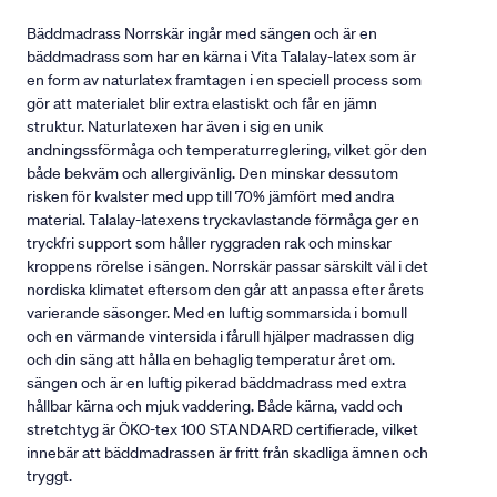
Bäddmadrass Norrskär ingår med sängen och är en
bäddmadrass som har en kärna i Vita Talalay-latex som är
en form av naturlatex framtagen i en speciell process som
gör att materialet blir extra elastiskt och får en jämn
struktur. Naturlatexen har även i sig en unik
andningssförmåga och temperaturreglering, vilket gör den
både bekväm och allergivänlig. Den minskar dessutom
risken för kvalster med upp till 70% jämfört med andra
material. Talalay-latexens tryckavlastande förmåga ger en
tryckfri support som håller ryggraden rak och minskar
kroppens rörelse i sängen. Norrskär passar särskilt väl i det
nordiska klimatet eftersom den går att anpassa efter årets
varierande säsonger. Med en luftig sommarsida i bomull
och en värmande vintersida i fårull hjälper madrassen dig
och din säng att hålla en behaglig temperatur året om.
sängen och är en luftig pikerad bäddmadrass med extra
hållbar kärna och mjuk vaddering. Både kärna, vadd och
stretchtyg är ÖKO-tex 100 STANDARD certifierade, vilket
innebär att bäddmadrassen är fritt från skadliga ämnen och
tryggt.