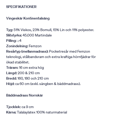
SPECIFIKATIONER
Vingeskär Kontinentalsäng
Tyg:
51% Viskos, 23% Bomull, 15% Lin och 11% polyester.
Slitstyrka:
45.000 Martindale
Pilling:
≥4
Zonindelning:
Femzon
Resårtyp (mellanmadrass):
Pocketresår med Femzon
teknologi, stålbandsram och extra kraftiga hörnfjädrar för
ökad stabilitet.
Träram:
16 cm extra hög
Längd:
200 & 210 cm
Bredd:
160, 180 och 210 cm
Höjd:
ca 60 cm (exkl. sängben & bäddmadrass).
Bäddmadrass Norrskär
Tjocklek:
ca 9 cm
Kärna:
Talalaylatex 100% naturmaterial