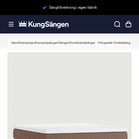
Sängtillverkning i egen fabrik
Hem
Kampanjer
Kampanjsängar
Sängar
Kontinentalsängar
Vingeskär Dubbelsäng