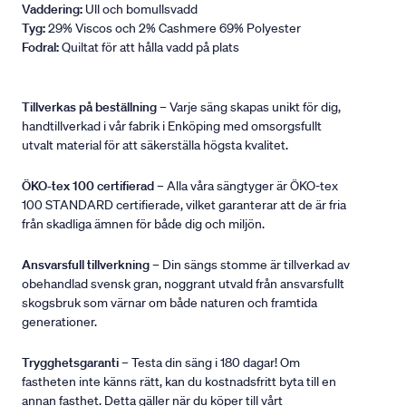
Vaddering:
Ull och bomullsvadd
Tyg:
29% Viscos och 2% Cashmere 69% Polyester
Fodral:
Quiltat för att hålla vadd på plats
Tillverkas på beställning
– Varje säng skapas unikt för dig,
handtillverkad i vår fabrik i Enköping med omsorgsfullt
utvalt material för att säkerställa högsta kvalitet.
ÖKO-tex 100 certifierad
– Alla våra sängtyger är ÖKO-tex
100 STANDARD certifierade, vilket garanterar att de är fria
från skadliga ämnen för både dig och miljön.
Ansvarsfull tillverkning
– Din sängs stomme är tillverkad av
obehandlad svensk gran, noggrant utvald från ansvarsfullt
skogsbruk som värnar om både naturen och framtida
generationer.
Trygghetsgaranti
– Testa din säng i 180 dagar! Om
fastheten inte känns rätt, kan du kostnadsfritt byta till en
annan fasthet. Detta gäller när du köper till vårt