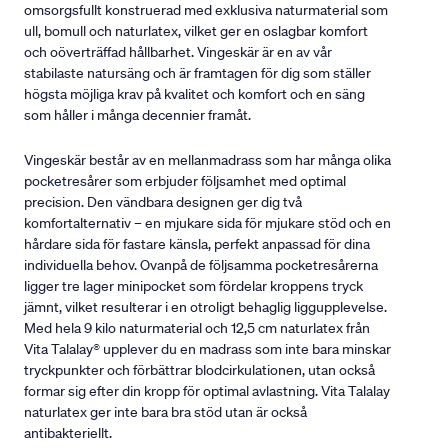
omsorgsfullt konstruerad med exklusiva naturmaterial som
ull, bomull och naturlatex, vilket ger en oslagbar komfort
och oöverträffad hållbarhet. Vingeskär är en av vår
stabilaste natursäng och är framtagen för dig som ställer
högsta möjliga krav på kvalitet och komfort och en säng
som håller i många decennier framåt.
Vingeskär består av en mellanmadrass som har många olika
pocketresårer som erbjuder följsamhet med optimal
precision. Den vändbara designen ger dig två
komfortalternativ – en mjukare sida för mjukare stöd och en
hårdare sida för fastare känsla, perfekt anpassad för dina
individuella behov. Ovanpå de följsamma pocketresårerna
ligger tre lager minipocket som fördelar kroppens tryck
jämnt, vilket resulterar i en otroligt behaglig liggupplevelse.
Med hela 9 kilo naturmaterial och 12,5 cm naturlatex från
Vita Talalay® upplever du en madrass som inte bara minskar
tryckpunkter och förbättrar blodcirkulationen, utan också
formar sig efter din kropp för optimal avlastning. Vita Talalay
naturlatex ger inte bara bra stöd utan är också
antibakteriellt.