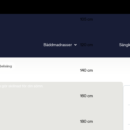
105 cm
Bäddmadrasser
120 cm
Sängk
belsäng
140 cm
gör skillnad för din sömn.
160 cm
180 cm