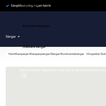
Ramsängar
Sängtillverkning i egen fabrik
Kontinentalsängar
Sängar
Ställbara sängar
Hem
Kampanjer
Kampanjsängar
Sängar
Kontinentalsängar
Vingeskär Dub
Boka Sängexpert
Boka personlig rådgivning i butik och få rekommendationer som 