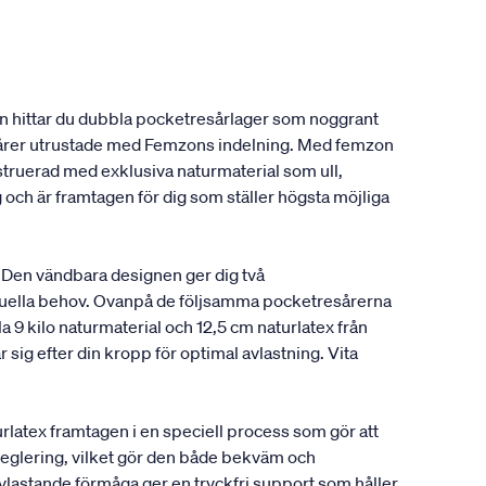
en hittar du dubbla pocketresårlager som noggrant
resårer utrustade med Femzons indelning. Med femzon
onstruerad med exklusiva naturmaterial som ull,
 och är framtagen för dig som ställer högsta möjliga
 Den vändbara designen ger dig två
viduella behov. Ovanpå de följsamma pocketresårerna
a 9 kilo naturmaterial och 12,5 cm naturlatex från
sig efter din kropp för optimal avlastning. Vita
latex framtagen i en speciell process som gör att
rreglering, vilket gör den både bekväm och
avlastande förmåga ger en tryckfri support som håller