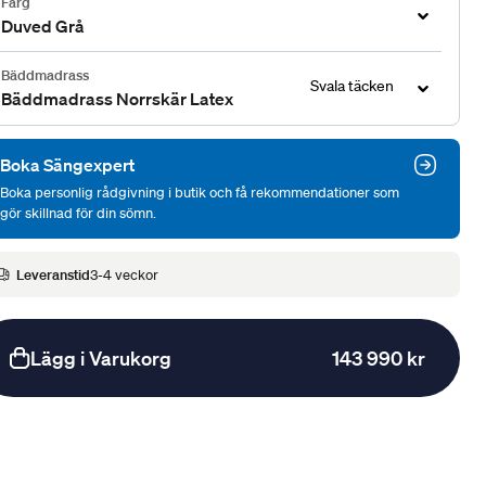
Färg
Duved Grå
Bäddmadrass
Svala täcken
Bäddmadrass Norrskär Latex
Boka Sängexpert
Boka personlig rådgivning i butik och få rekommendationer som
gör skillnad för din sömn.
Leveranstid
3-4 veckor
Lägg i Varukorg
143 990 kr