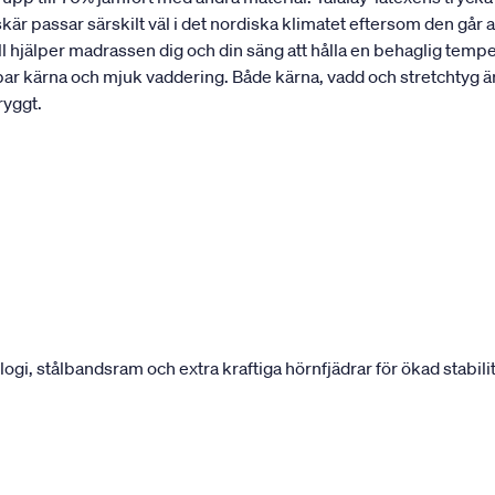
r passar särskilt väl i det nordiska klimatet eftersom den går 
ll hjälper madrassen dig och din säng att hålla en behaglig tempe
bar kärna och mjuk vaddering. Både kärna, vadd och stretchtyg 
ryggt.
, stålbandsram och extra kraftiga hörnfjädrar för ökad stabilit