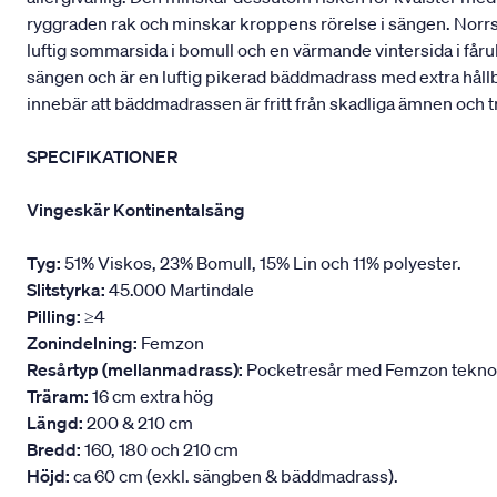
ryggraden rak och minskar kroppens rörelse i sängen. Norrskä
luftig sommarsida i bomull och en värmande vintersida i fåru
sängen och är en luftig pikerad bäddmadrass med extra håll
innebär att bäddmadrassen är fritt från skadliga ämnen och t
SPECIFIKATIONER
Vingeskär Kontinentalsäng
Tyg:
51% Viskos, 23% Bomull, 15% Lin och 11% polyester.
Slitstyrka:
45.000 Martindale
Pilling:
≥4
Zonindelning:
Femzon
Resårtyp (mellanmadrass):
Pocketresår med Femzon teknologi
Träram:
16 cm extra hög
Längd:
200 & 210 cm
Bredd:
160, 180 och 210 cm
Höjd:
ca 60 cm (exkl. sängben & bäddmadrass).