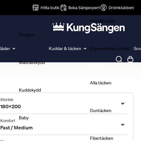
Lakan
Hitta butik
Boka Sängexpert
Drömklubben
Hotellkuddar
Örngott
läder
Kuddar & täcken
Ergonomiska kuddar
Sov
Madrasskydd
Täcken
Alla täcken
Kuddskydd
Storlek
180x200
Duntäcken
Baby
Komfort
Fast / Medium
Fibertäcken