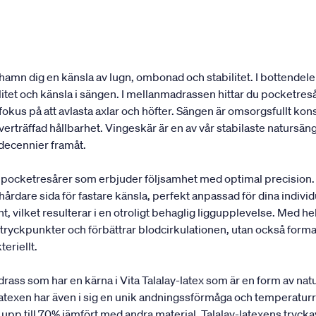
amn dig en känsla av lugn, ombonad och stabilitet. I bottendel
ilitet och känsla i sängen. I mellanmadrassen hittar du pocket
t fokus på att avlasta axlar och höfter. Sängen är omsorgsfullt k
erträffad hållbarhet. Vingeskär är en av vår stabilaste natursäng
 decennier framåt.
pocketresårer som erbjuder följsamhet med optimal precision.
 hårdare sida för fastare känsla, perfekt anpassad för dina indi
, vilket resulterar i en otroligt behaglig liggupplevelse. Med hel
ryckpunkter och förbättrar blodcirkulationen, utan också formar 
teriellt.
 som har en kärna i Vita Talalay-latex som är en form av natur
turlatexen har även i sig en unik andningssförmåga och temperatu
upp till 70% jämfört med andra material. Talalay-latexens tryck