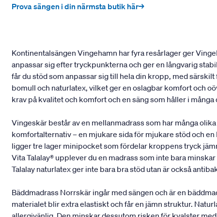
Prova sängen i din närmsta butik här→
Kontinentalsängen Vingehamn har fyra resårlager ger Vingeh
anpassar sig efter tryckpunkterna och ger en långvarig stab
får du stöd som anpassar sig till hela din kropp, med särskil
bomull och naturlatex, vilket ger en oslagbar komfort och oöv
krav på kvalitet och komfort och en säng som håller i många
Vingeskär består av en mellanmadrass som har många olika 
komfortalternativ – en mjukare sida för mjukare stöd och en
ligger tre lager minipocket som fördelar kroppens tryck jämnt
Vita Talalay® upplever du en madrass som inte bara minskar t
Talalay naturlatex ger inte bara bra stöd utan är också antibak
Bäddmadrass Norrskär ingår med sängen och är en bäddmadrass
materialet blir extra elastiskt och får en jämn struktur. Na
allergivänlig. Den minskar dessutom risken för kvalster med 