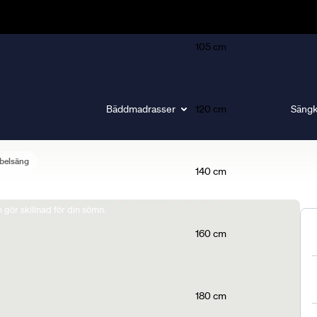
105 cm
Bäddmadrasser
120 cm
Sängk
belsäng
140 cm
gör skillnad för din sömn.
160 cm
180 cm