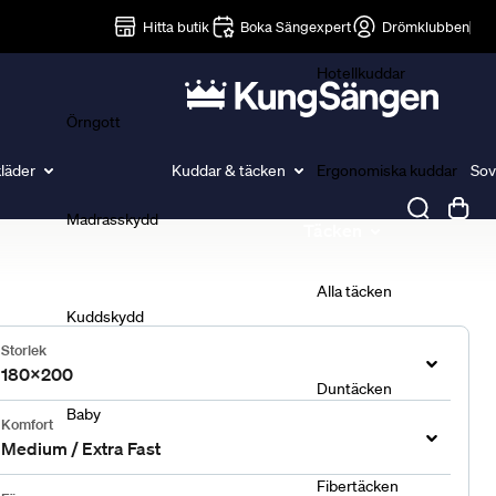
Lakan
Hitta butik
Boka Sängexpert
Drömklubben
Hotellkuddar
Örngott
läder
Kuddar & täcken
Ergonomiska kuddar
Sov
Madrasskydd
Täcken
Alla täcken
Kuddskydd
Storlek
180x200
Duntäcken
Baby
Komfort
Medium / Extra Fast
Fibertäcken