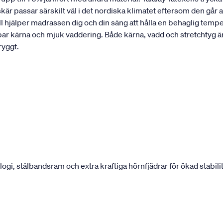
r passar särskilt väl i det nordiska klimatet eftersom den går 
ll hjälper madrassen dig och din säng att hålla en behaglig tempe
bar kärna och mjuk vaddering. Både kärna, vadd och stretchtyg 
ryggt.
, stålbandsram och extra kraftiga hörnfjädrar för ökad stabilit