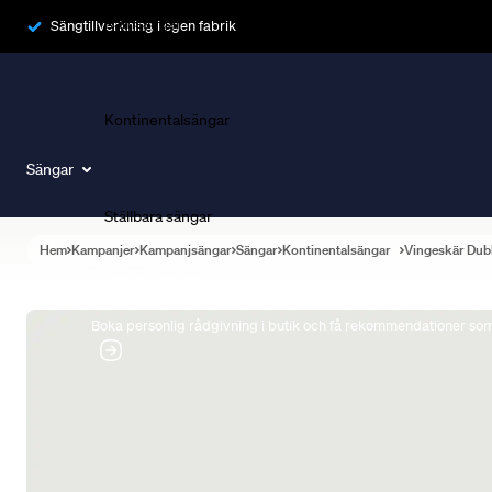
Ramsängar
Sängtillverkning i egen fabrik
Kontinentalsängar
Sängar
Ställbara sängar
Hem
Kampanjer
Kampanjsängar
Sängar
Kontinentalsängar
Vingeskär Dub
Boka Sängexpert
Boka personlig rådgivning i butik och få rekommendationer som 