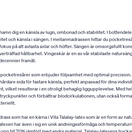
amn dig en känsla av lugn, ombonad och stabilitet. I bottendel
ilitet och känsla i sängen. I mellanmadrassen hittar du pocket
t fokus på att avlasta axlar och höfter. Sängen är omsorgsfullt k
erträffad hållbarhet. Vingeskär är en av vår stabilaste natursäng
 decennier framåt.
pocketresårer som erbjuder följsamhet med optimal precision.
 hårdare sida för fastare känsla, perfekt anpassad för dina indi
, vilket resulterar i en otroligt behaglig liggupplevelse. Med hel
ryckpunkter och förbättrar blodcirkulationen, utan också formar 
teriellt.
 som har en kärna i Vita Talalay-latex som är en form av natur
turlatexen har även i sig en unik andningssförmåga och temperatu
upp till 70% jämfört med andra material. Talalay-latexens tryck