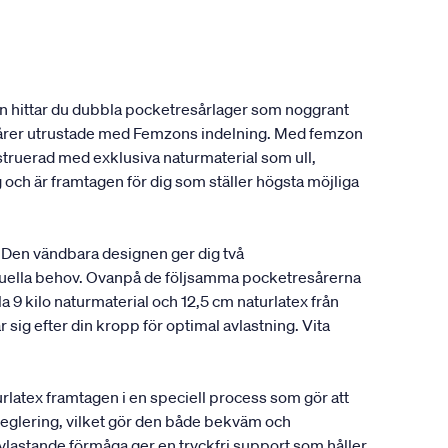
en hittar du dubbla pocketresårlager som noggrant
resårer utrustade med Femzons indelning. Med femzon
onstruerad med exklusiva naturmaterial som ull,
 och är framtagen för dig som ställer högsta möjliga
 Den vändbara designen ger dig två
viduella behov. Ovanpå de följsamma pocketresårerna
a 9 kilo naturmaterial och 12,5 cm naturlatex från
sig efter din kropp för optimal avlastning. Vita
latex framtagen i en speciell process som gör att
rreglering, vilket gör den både bekväm och
avlastande förmåga ger en tryckfri support som håller