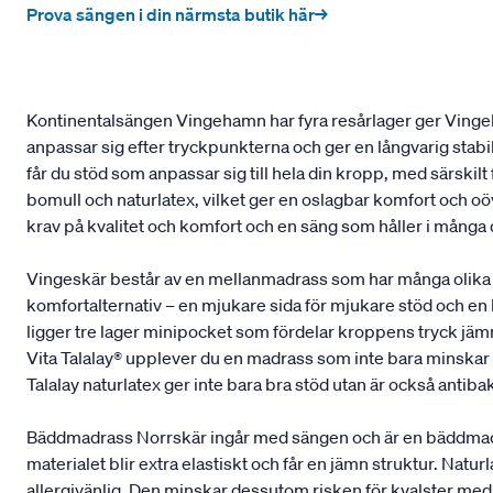
Prova sängen i din närmsta butik här→
Kontinentalsängen Vingehamn har fyra resårlager ger Vingeh
anpassar sig efter tryckpunkterna och ger en långvarig stab
får du stöd som anpassar sig till hela din kropp, med särskil
bomull och naturlatex, vilket ger en oslagbar komfort och oöv
krav på kvalitet och komfort och en säng som håller i många
Vingeskär består av en mellanmadrass som har många olika 
komfortalternativ – en mjukare sida för mjukare stöd och en
ligger tre lager minipocket som fördelar kroppens tryck jämnt
Vita Talalay® upplever du en madrass som inte bara minskar t
Talalay naturlatex ger inte bara bra stöd utan är också antibak
Bäddmadrass Norrskär ingår med sängen och är en bäddmadrass
materialet blir extra elastiskt och får en jämn struktur. Na
allergivänlig. Den minskar dessutom risken för kvalster med 