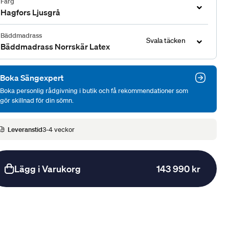
Färg
Hagfors Ljusgrå
Bäddmadrass
Svala täcken
Bäddmadrass Norrskär Latex
Boka Sängexpert
Boka personlig rådgivning i butik och få rekommendationer som
gör skillnad för din sömn.
Leveranstid
3-4 veckor
Lägg i Varukorg
143 990 kr