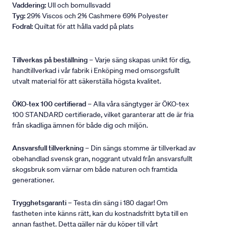
Vaddering:
Ull och bomullsvadd
Tyg:
29% Viscos och 2% Cashmere 69% Polyester
Fodral:
Quiltat för att hålla vadd på plats
Tillverkas på beställning
– Varje säng skapas unikt för dig,
handtillverkad i vår fabrik i Enköping med omsorgsfullt
utvalt material för att säkerställa högsta kvalitet.
ÖKO-tex 100 certifierad
– Alla våra sängtyger är ÖKO-tex
100 STANDARD certifierade, vilket garanterar att de är fria
från skadliga ämnen för både dig och miljön.
Ansvarsfull tillverkning
– Din sängs stomme är tillverkad av
obehandlad svensk gran, noggrant utvald från ansvarsfullt
skogsbruk som värnar om både naturen och framtida
generationer.
Trygghetsgaranti
– Testa din säng i 180 dagar! Om
fastheten inte känns rätt, kan du kostnadsfritt byta till en
annan fasthet. Detta gäller när du köper till vårt