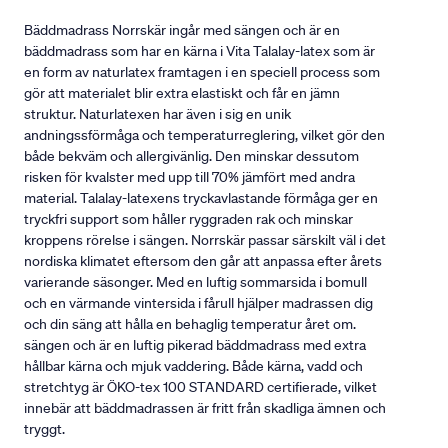
Bäddmadrass Norrskär ingår med sängen och är en
bäddmadrass som har en kärna i Vita Talalay-latex som är
en form av naturlatex framtagen i en speciell process som
gör att materialet blir extra elastiskt och får en jämn
struktur. Naturlatexen har även i sig en unik
andningssförmåga och temperaturreglering, vilket gör den
både bekväm och allergivänlig. Den minskar dessutom
risken för kvalster med upp till 70% jämfört med andra
material. Talalay-latexens tryckavlastande förmåga ger en
tryckfri support som håller ryggraden rak och minskar
kroppens rörelse i sängen. Norrskär passar särskilt väl i det
nordiska klimatet eftersom den går att anpassa efter årets
varierande säsonger. Med en luftig sommarsida i bomull
och en värmande vintersida i fårull hjälper madrassen dig
och din säng att hålla en behaglig temperatur året om.
sängen och är en luftig pikerad bäddmadrass med extra
hållbar kärna och mjuk vaddering. Både kärna, vadd och
stretchtyg är ÖKO-tex 100 STANDARD certifierade, vilket
innebär att bäddmadrassen är fritt från skadliga ämnen och
tryggt.