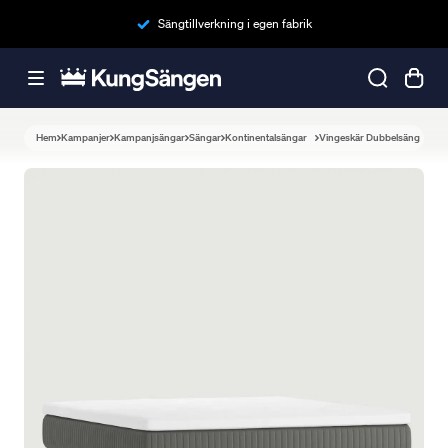
Sängtillverkning i egen fabrik
Hem
Kampanjer
Kampanjsängar
Sängar
Kontinentalsängar
Vingeskär Dubbelsäng