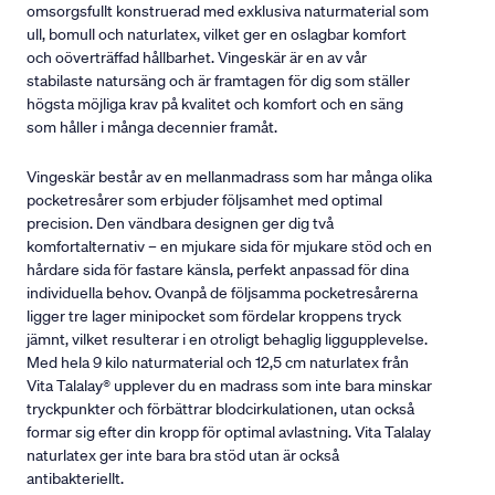
omsorgsfullt konstruerad med exklusiva naturmaterial som
ull, bomull och naturlatex, vilket ger en oslagbar komfort
och oöverträffad hållbarhet. Vingeskär är en av vår
stabilaste natursäng och är framtagen för dig som ställer
högsta möjliga krav på kvalitet och komfort och en säng
som håller i många decennier framåt.
Vingeskär består av en mellanmadrass som har många olika
pocketresårer som erbjuder följsamhet med optimal
precision. Den vändbara designen ger dig två
komfortalternativ – en mjukare sida för mjukare stöd och en
hårdare sida för fastare känsla, perfekt anpassad för dina
individuella behov. Ovanpå de följsamma pocketresårerna
ligger tre lager minipocket som fördelar kroppens tryck
jämnt, vilket resulterar i en otroligt behaglig liggupplevelse.
Med hela 9 kilo naturmaterial och 12,5 cm naturlatex från
Vita Talalay® upplever du en madrass som inte bara minskar
tryckpunkter och förbättrar blodcirkulationen, utan också
formar sig efter din kropp för optimal avlastning. Vita Talalay
naturlatex ger inte bara bra stöd utan är också
antibakteriellt.