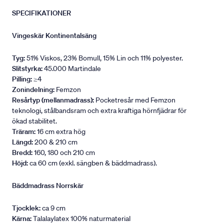
SPECIFIKATIONER
Vingeskär Kontinentalsäng
Tyg:
51% Viskos, 23% Bomull, 15% Lin och 11% polyester.
Slitstyrka:
45.000 Martindale
Pilling:
≥4
Zonindelning:
Femzon
Resårtyp (mellanmadrass):
Pocketresår med Femzon
teknologi, stålbandsram och extra kraftiga hörnfjädrar för
ökad stabilitet.
Träram:
16 cm extra hög
Längd:
200 & 210 cm
Bredd:
160, 180 och 210 cm
Höjd:
ca 60 cm (exkl. sängben & bäddmadrass).
Bäddmadrass Norrskär
Tjocklek:
ca 9 cm
Kärna:
Talalaylatex 100% naturmaterial