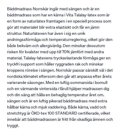
Bäddmadrass Norrskär ingår med sängen och är en
bäddmadrass som har en kärna i Vita Talalay-latex som är
en form av naturlatex framtagen i en speciell process som
gör att materialet blir extra elastiskt och får en jämn
struktur. Naturlatexen har även i sig en unik
andningssförmåga och temperaturreglering, vilket gör den
både bekväm och allergivänlig. Den minskar dessutom
risken för kvalster med upp till 70% jämfört med andra
material. Talalay-latexens tryckavlastande förmåga ger en
tryckfri support som håller ryggraden rak och minskar
kroppens rörelse i sängen. Norrskär passar särskilt väl i det
nordiska klimatet eftersom den går att anpassa efter årets
varierande säsonger. Med en luftig sommarsida i bomull
och en värmande vintersida i fårull hjälper madrassen dig
och din säng att hålla en behaglig temperatur året om.
sängen och är en luftig pikerad bäddmadrass med extra
hållbar kärna och mjuk vaddering. Både kärna, vadd och
stretchtyg är ÖKO-tex 100 STANDARD certifierade, vilket
innebär att bäddmadrassen är fritt från skadliga ämnen och
tryggt.