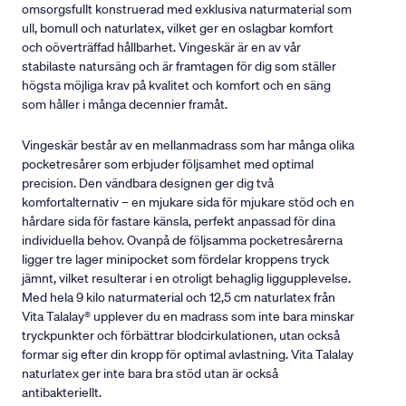
omsorgsfullt konstruerad med exklusiva naturmaterial som
ull, bomull och naturlatex, vilket ger en oslagbar komfort
och oöverträffad hållbarhet. Vingeskär är en av vår
stabilaste natursäng och är framtagen för dig som ställer
högsta möjliga krav på kvalitet och komfort och en säng
som håller i många decennier framåt.
Vingeskär består av en mellanmadrass som har många olika
pocketresårer som erbjuder följsamhet med optimal
precision. Den vändbara designen ger dig två
komfortalternativ – en mjukare sida för mjukare stöd och en
hårdare sida för fastare känsla, perfekt anpassad för dina
individuella behov. Ovanpå de följsamma pocketresårerna
ligger tre lager minipocket som fördelar kroppens tryck
jämnt, vilket resulterar i en otroligt behaglig liggupplevelse.
Med hela 9 kilo naturmaterial och 12,5 cm naturlatex från
Vita Talalay® upplever du en madrass som inte bara minskar
tryckpunkter och förbättrar blodcirkulationen, utan också
formar sig efter din kropp för optimal avlastning. Vita Talalay
naturlatex ger inte bara bra stöd utan är också
antibakteriellt.