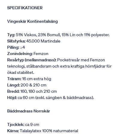
SPECIFIKATIONER
Vingeskär Kontinentalsäng
Tyg:
51% Viskos, 23% Bomull, 15% Lin och 11% polyester.
Slitstyrka:
45.000 Martindale
Pilling:
≥4
Zonindelning:
Femzon
Resårtyp (mellanmadrass):
Pocketresår med Femzon
teknologi, stålbandsram och extra kraftiga hörnfjädrar för
ökad stabilitet.
Träram:
16 cm extra hög
Längd:
200 & 210 cm
Bredd:
160, 180 och 210 cm
Höjd:
ca 60 cm (exkl. sängben & bäddmadrass).
Bäddmadrass Norrskär
Tjocklek:
ca 9 cm
Kärna:
Talalaylatex 100% naturmaterial