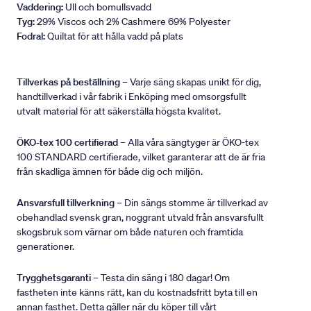
Vaddering:
Ull och bomullsvadd
Tyg:
29% Viscos och 2% Cashmere 69% Polyester
Fodral:
Quiltat för att hålla vadd på plats
Tillverkas på beställning
– Varje säng skapas unikt för dig,
handtillverkad i vår fabrik i Enköping med omsorgsfullt
utvalt material för att säkerställa högsta kvalitet.
ÖKO-tex 100 certifierad
– Alla våra sängtyger är ÖKO-tex
100 STANDARD certifierade, vilket garanterar att de är fria
från skadliga ämnen för både dig och miljön.
Ansvarsfull tillverkning
– Din sängs stomme är tillverkad av
obehandlad svensk gran, noggrant utvald från ansvarsfullt
skogsbruk som värnar om både naturen och framtida
generationer.
Trygghetsgaranti
– Testa din säng i 180 dagar! Om
fastheten inte känns rätt, kan du kostnadsfritt byta till en
annan fasthet. Detta gäller när du köper till vårt