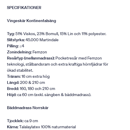
SPECIFIKATIONER
Vingeskär Kontinentalsäng
Tyg:
51% Viskos, 23% Bomull, 15% Lin och 11% polyester.
Slitstyrka:
45.000 Martindale
Pilling:
≥4
Zonindelning:
Femzon
Resårtyp (mellanmadrass):
Pocketresår med Femzon
teknologi, stålbandsram och extra kraftiga hörnfjädrar för
ökad stabilitet.
Träram:
16 cm extra hög
Längd:
200 & 210 cm
Bredd:
160, 180 och 210 cm
Höjd:
ca 60 cm (exkl. sängben & bäddmadrass).
Bäddmadrass Norrskär
Tjocklek:
ca 9 cm
Kärna:
Talalaylatex 100% naturmaterial