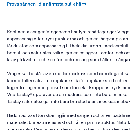
Prova sängen i din närmsta butik här→
Kontinentalsängen Vingehamn har fyra resårlager ger Vingeh
anpassar sig efter tryckpunkterna och ger en långvarig stab
får du stöd som anpassar sig till hela din kropp, med särskil
bomull och naturlatex, vilket ger en oslagbar komfort och oöv
krav på kvalitet och komfort och en säng som håller i många
Vingeskär består av en mellanmadrass som har många olika 
komfortalternativ – en mjukare sida för mjukare stöd och en
ligger tre lager minipocket som fördelar kroppens tryck jämnt
Vita Talalay® upplever du en madrass som inte bara minskar t
Talalay naturlatex ger inte bara bra stöd utan är också antibak
Bäddmadrass Norrskär ingår med sängen och är en bäddmadrass
materialet blir extra elastiskt och får en jämn struktur. Na
allergivänlig. Den minskar dessutom risken för kvalster med 