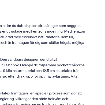
en hittar du dubbla pocketresårlager som noggrant
resårer utrustade med Femzons indelning. Med femzon
onstruerad med exklusiva naturmaterial som ull,
 och är framtagen för dig som ställer högsta möjliga
 Den vändbara designen ger dig två
viduella behov. Ovanpå de följsamma pocketresårerna
a 9 kilo naturmaterial och 12,5 cm naturlatex från
sig efter din kropp för optimal avlastning. Vita
latex framtagen i en speciell process som gör att
rreglering, vilket gör den både bekväm och
avlastande förmåga ger en tryckfri support som håller