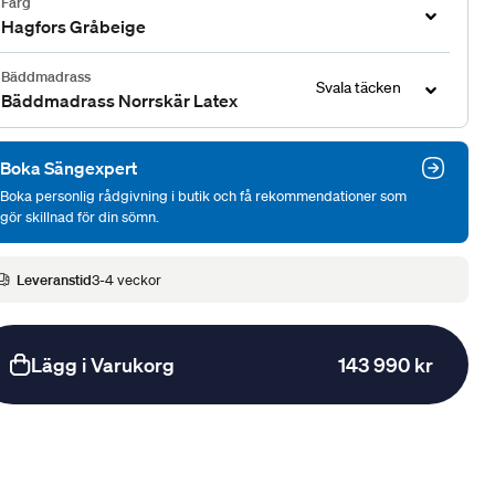
Färg
Hagfors Gråbeige
Bäddmadrass
Svala täcken
Bäddmadrass Norrskär Latex
Boka Sängexpert
Boka personlig rådgivning i butik och få rekommendationer som
gör skillnad för din sömn.
Leveranstid
3-4 veckor
Lägg i Varukorg
143 990 kr