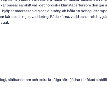
r passar särskilt väl i det nordiska klimatet eftersom den går 
ll hjälper madrassen dig och din säng att hålla en behaglig tempe
bar kärna och mjuk vaddering. Både kärna, vadd och stretchtyg 
ryggt.
, stålbandsram och extra kraftiga hörnfjädrar för ökad stabilit