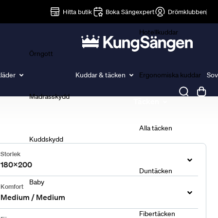
Lakan
Hitta butik
Boka Sängexpert
Drömklubben
Hotellkuddar
Örngott
läder
Kuddar & täcken
Ergonomiska kuddar
Sov
Madrasskydd
Täcken
Alla täcken
Kuddskydd
Storlek
180x200
Duntäcken
Baby
Komfort
Medium / Medium
Fibertäcken