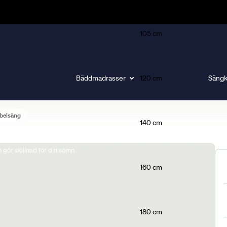
105 cm
Bäddmadrasser
120 cm
Sängk
belsäng
140 cm
gör skillnad för din sömn.
160 cm
180 cm