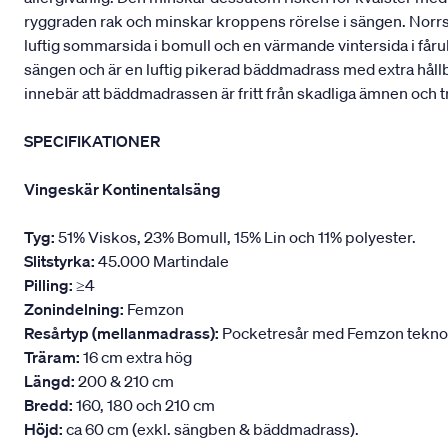
ryggraden rak och minskar kroppens rörelse i sängen. Norrskä
luftig sommarsida i bomull och en värmande vintersida i fåru
sängen och är en luftig pikerad bäddmadrass med extra håll
innebär att bäddmadrassen är fritt från skadliga ämnen och t
SPECIFIKATIONER
Vingeskär Kontinentalsäng
Tyg:
51% Viskos, 23% Bomull, 15% Lin och 11% polyester.
Slitstyrka:
45.000 Martindale
Pilling:
≥4
Zonindelning:
Femzon
Resårtyp (mellanmadrass):
Pocketresår med Femzon teknologi
Träram:
16 cm extra hög
Längd:
200 & 210 cm
Bredd:
160, 180 och 210 cm
Höjd:
ca 60 cm (exkl. sängben & bäddmadrass).