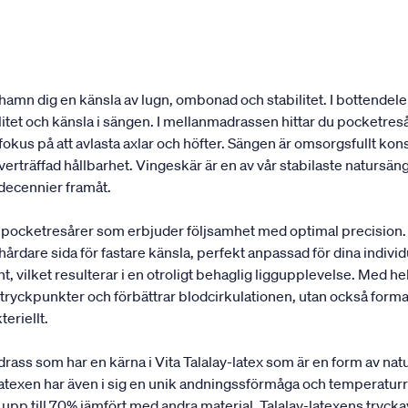
amn dig en känsla av lugn, ombonad och stabilitet. I bottendel
ilitet och känsla i sängen. I mellanmadrassen hittar du pocket
t fokus på att avlasta axlar och höfter. Sängen är omsorgsfullt k
erträffad hållbarhet. Vingeskär är en av vår stabilaste natursäng
 decennier framåt.
pocketresårer som erbjuder följsamhet med optimal precision.
 hårdare sida för fastare känsla, perfekt anpassad för dina indi
, vilket resulterar i en otroligt behaglig liggupplevelse. Med hel
ryckpunkter och förbättrar blodcirkulationen, utan också formar 
teriellt.
 som har en kärna i Vita Talalay-latex som är en form av natur
turlatexen har även i sig en unik andningssförmåga och temperatu
upp till 70% jämfört med andra material. Talalay-latexens tryck