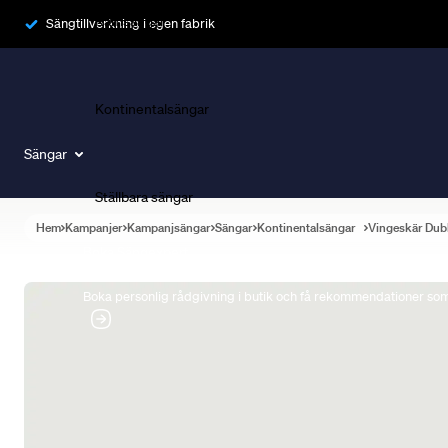
Ramsängar
Sängtillverkning i egen fabrik
Kontinentalsängar
Sängar
Ställbara sängar
Hem
Kampanjer
Kampanjsängar
Sängar
Kontinentalsängar
Vingeskär Dub
Boka Sängexpert
Boka personlig rådgivning i butik och få rekommendationer som 