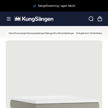
Sängtillverkning i egen fabrik
Hem
Kampanjer
Kampanjsängar
Sängar
Kontinentalsängar
Vingehamn Dubbelsäng