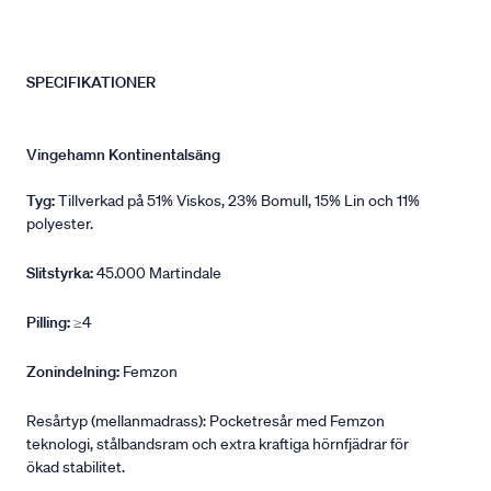
SPECIFIKATIONER
Vingehamn Kontinentalsäng
Tyg:
Tillverkad på 51% Viskos, 23% Bomull, 15% Lin och 11%
polyester.
Slitstyrka:
45.000 Martindale
Pilling:
≥4
Zonindelning:
Femzon
Resårtyp (mellanmadrass): Pocketresår med Femzon
teknologi, stålbandsram och extra kraftiga hörnfjädrar för
ökad stabilitet.