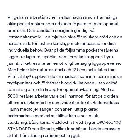
Vingehamns består av en mellanmadrass som har många
olika pocketresårer som erbjuder följsamhet med optimal
precision. Den vändbara designen ger dig två
komfortalternativ – en mjukare sida för mjukare stöd och en
hårdare sida för fastare känsla, perfekt anpassad för dina
individuella behov. Ovanpå de följsamma pocketresårerna
ligger tre lager minipocket som fördelar kroppens tryck
jämnt, vilket resulterar i en otroligt behaglig liggupplevelse.
Med hela 9 kilo naturmaterial och 12,5 cm naturlatex från
Vita Talalay® upplever du en madrass som inte bara minskar
tryckpunkter och förbättrar blodcirkulationen, utan också
formar sig efter din kropp för optimal avlastning. Med ca
5000 resårer arbetar varje del i harmoni för att ge dig den
ultimata sovkomforten som varar år efter år. Bäddmadrass
Hamn medföljer sängen och är en luftig pikerad
bäddmadrass med extra hållbar kärna och mjuk
vaddering. Både kärna, vadd och stretchtyg är ÖKO-tex 100
STANDARD certifierade, vilket innebär att bäddmadrassen
är fritt från skadliga ämnen och tryggt.