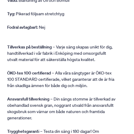
Vadd:
Blandning av Ull och Bomull
Tyg:
Pikerad följsam stretchtyg
Fodral avtagbart:
Nej
Tillverkas på beställning
– Varje säng skapas unikt för dig,
handtillverkad i vår fabrik i Enköping med omsorgsfullt
utvalt material för att säkerställa högsta kvalitet.
ÖKO-tex 100 certifierad
– Alla våra sängtyger är ÖKO-tex
100 STANDARD certifierade, vilket garanterar att de är fria
från skadliga ämnen för både dig och miljön.
Ansvarsfull tillverkning
– Din sängs stomme är tillverkad av
obehandlad svensk gran, noggrant utvald från ansvarsfullt
skogsbruk som värnar om både naturen och framtida
generationer.
Trygghetsgaranti
– Testa din säng i 180 dagar! Om