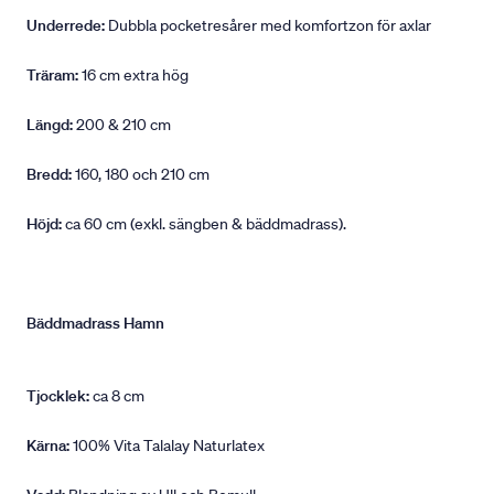
Underrede:
Dubbla pocketresårer med komfortzon för axlar
Träram:
16 cm extra hög
Längd:
200 & 210 cm
Bredd:
160, 180 och 210 cm
Höjd:
ca 60 cm (exkl. sängben & bäddmadrass).
Bäddmadrass Hamn
Tjocklek:
ca 8 cm
Kärna:
100% Vita Talalay Naturlatex