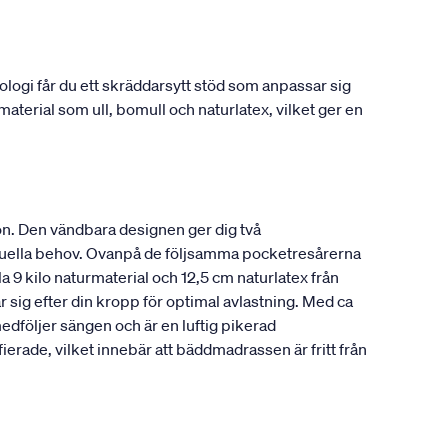
gi får du ett skräddarsytt stöd som anpassar sig
material som ull, bomull och naturlatex, vilket ger en
n. Den vändbara designen ger dig två
viduella behov. Ovanpå de följsamma pocketresårerna
a 9 kilo naturmaterial och 12,5 cm naturlatex från
 sig efter din kropp för optimal avlastning. Med ca
edföljer sängen och är en luftig pikerad
ade, vilket innebär att bäddmadrassen är fritt från