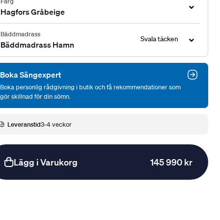
Färg
Hagfors Gråbeige
Bäddmadrass
Svala täcken
Bäddmadrass Hamn
Boka Sängexpert
Boka personlig rådgivning i butik och få rekommendationer som
gör skillnad för din sömn.
Leveranstid
3-4 veckor
Lägg i Varukorg
145 990 kr