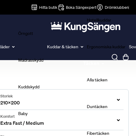
Lakan
Hitta butik
Boka Sängexpert
Drömklubben
Hotellkuddar
Örngott
läder
Kuddar & täcken
Ergonomiska kuddar
Sov
Madrasskydd
Täcken
Alla täcken
Kuddskydd
Storlek
210x200
Duntäcken
Baby
Komfort
Extra Fast / Medium
Fibertäcken