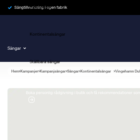
Ramsängar
Sängtillverkning i egen fabrik
Kontinentalsängar
Sängar
Ställbara sängar
Hem
Kampanjer
Kampanjsängar
Sängar
Kontinentalsängar
Vingehamn Du
Boka Sängexpert
Boka personlig rådgivning i butik och få rekommendationer som 