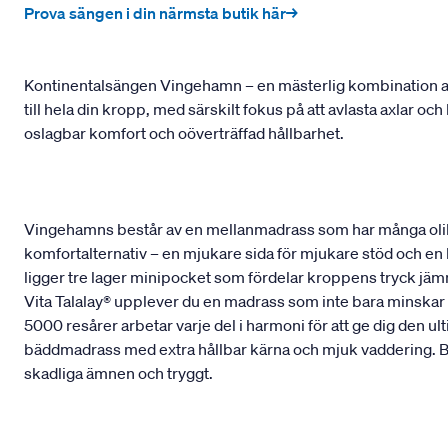
Prova sängen i din närmsta butik här→
Kontinentalsängen Vingehamn – en mästerlig kombination av
till hela din kropp, med särskilt fokus på att avlasta axlar o
oslagbar komfort och oöverträffad hållbarhet.
Vingehamns består av en mellanmadrass som har många olik
komfortalternativ – en mjukare sida för mjukare stöd och en
ligger tre lager minipocket som fördelar kroppens tryck jämnt
Vita Talalay® upplever du en madrass som inte bara minskar t
5000 resårer arbetar varje del i harmoni för att ge dig den 
bäddmadrass med extra hållbar kärna och mjuk vaddering. Bå
skadliga ämnen och tryggt.