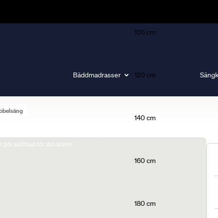
105 cm
Bäddmadrasser
120 cm
Sängk
bbelsäng
140 cm
gör skillnad för din sömn.
160 cm
180 cm