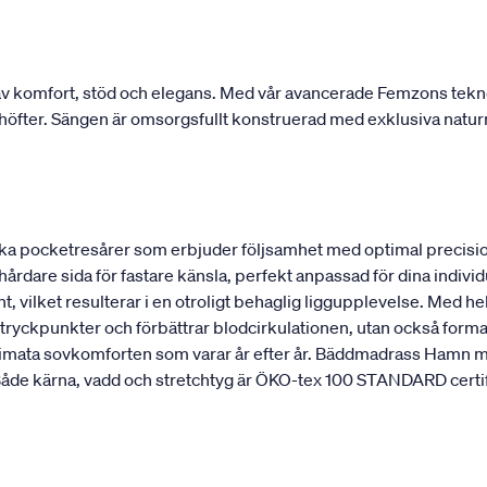
 komfort, stöd och elegans. Med vår avancerade Femzons teknolo
ch höfter. Sängen är omsorgsfullt konstruerad med exklusiva natur
a pocketresårer som erbjuder följsamhet med optimal precisio
 hårdare sida för fastare känsla, perfekt anpassad för dina indi
, vilket resulterar i en otroligt behaglig liggupplevelse. Med hel
ryckpunkter och förbättrar blodcirkulationen, utan också formar
ultimata sovkomforten som varar år efter år. Bäddmadrass Hamn m
de kärna, vadd och stretchtyg är ÖKO-tex 100 STANDARD certifier