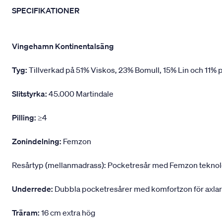
SPECIFIKATIONER
Vingehamn Kontinentalsäng
Tyg:
Tillverkad på 51% Viskos, 23% Bomull, 15% Lin och 11% p
Slitstyrka:
45.000 Martindale
Pilling:
≥4
Zonindelning:
Femzon
Resårtyp (mellanmadrass): Pocketresår med Femzon teknologi,
Underrede:
Dubbla pocketresårer med komfortzon för axlar
Träram:
16 cm extra hög