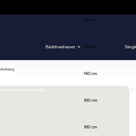
105 cm
Bäddmadrasser
120 cm
Sängk
bbelsäng
140 cm
gör skillnad för din sömn.
160 cm
180 cm