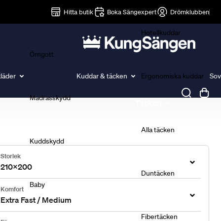
Lakan
Hitta butik
Boka Sängexpert
Drömklubben
Hotellkuddar
Örngott
läder
Kuddar & täcken
Ergonomiska kuddar
Sov
Madrasskydd
Täcken
Alla täcken
Kuddskydd
Storlek
210x200
Duntäcken
Baby
Komfort
Extra Fast / Medium
Fibertäcken