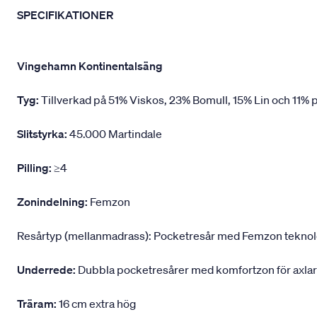
SPECIFIKATIONER
Vingehamn Kontinentalsäng
Tyg:
Tillverkad på 51% Viskos, 23% Bomull, 15% Lin och 11% p
Slitstyrka:
45.000 Martindale
Pilling:
≥4
Zonindelning:
Femzon
Resårtyp (mellanmadrass): Pocketresår med Femzon teknologi,
Underrede:
Dubbla pocketresårer med komfortzon för axlar
Träram:
16 cm extra hög