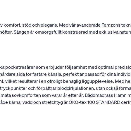
 komfort, stöd och elegans. Med vår avancerade Femzons teknolo
ch höfter. Sängen är omsorgsfullt konstruerad med exklusiva natur
a pocketresårer som erbjuder följsamhet med optimal precisio
 hårdare sida för fastare känsla, perfekt anpassad för dina indi
, vilket resulterar i en otroligt behaglig liggupplevelse. Med hel
ryckpunkter och förbättrar blodcirkulationen, utan också formar
ultimata sovkomforten som varar år efter år. Bäddmadrass Hamn m
de kärna, vadd och stretchtyg är ÖKO-tex 100 STANDARD certifier