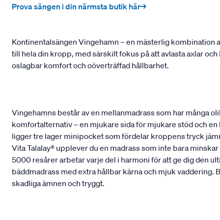
Prova sängen i din närmsta butik här→
Kontinentalsängen Vingehamn – en mästerlig kombination av
till hela din kropp, med särskilt fokus på att avlasta axlar o
oslagbar komfort och oöverträffad hållbarhet.
Vingehamns består av en mellanmadrass som har många olik
komfortalternativ – en mjukare sida för mjukare stöd och en
ligger tre lager minipocket som fördelar kroppens tryck jämnt
Vita Talalay® upplever du en madrass som inte bara minskar t
5000 resårer arbetar varje del i harmoni för att ge dig den 
bäddmadrass med extra hållbar kärna och mjuk vaddering. Bå
skadliga ämnen och tryggt.