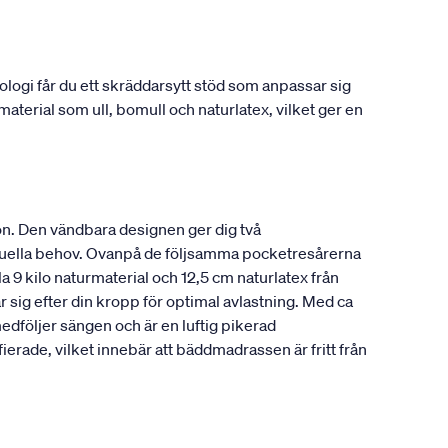
gi får du ett skräddarsytt stöd som anpassar sig
material som ull, bomull och naturlatex, vilket ger en
n. Den vändbara designen ger dig två
viduella behov. Ovanpå de följsamma pocketresårerna
a 9 kilo naturmaterial och 12,5 cm naturlatex från
 sig efter din kropp för optimal avlastning. Med ca
edföljer sängen och är en luftig pikerad
ade, vilket innebär att bäddmadrassen är fritt från