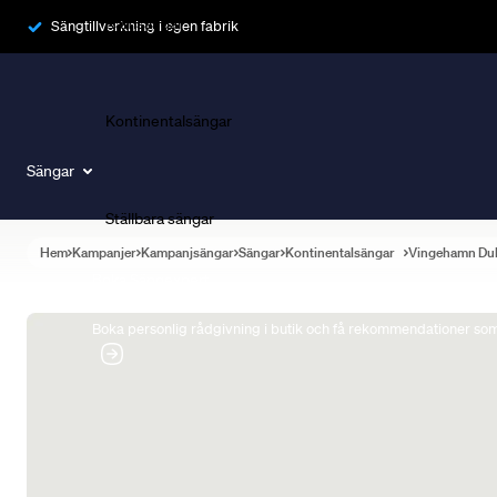
Ramsängar
Sängtillverkning i egen fabrik
Kontinentalsängar
Sängar
Ställbara sängar
Hem
Kampanjer
Kampanjsängar
Sängar
Kontinentalsängar
Vingehamn Du
Boka Sängexpert
Boka personlig rådgivning i butik och få rekommendationer som 