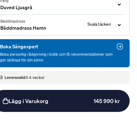
Färg
Duved Ljusgrå
Bäddmadrass
Svala täcken
Bäddmadrass Hamn
Boka Sängexpert
Boka personlig rådgivning i butik och få rekommendationer som
gör skillnad för din sömn.
Leveranstid
3-4 veckor
Lägg i Varukorg
145 990 kr