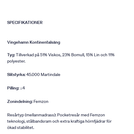
SPECIFIKATIONER
Vingehamn Kontinentalsäng
Tyg:
Tillverkad på 51% Viskos, 23% Bomull, 15% Lin och 11%
polyester.
Slitstyrka:
45.000 Martindale
Pilling:
≥4
Zonindelning:
Femzon
Resårtyp (mellanmadrass): Pocketresår med Femzon
teknologi, stålbandsram och extra kraftiga hörnfjädrar för
ökad stabilitet.