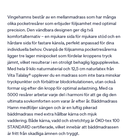
Vingehamns består av en mellanmadrass som har många
olika pocketresårer som erbjuder följsamhet med optimal
precision. Den vändbara designen ger dig två
komfortalternativ – en mjukare sida för mjukare stöd och en
hårdare sida för fastare känsla, perfekt anpassad för dina
individuella behov. Ovanpå de följsamma pocketresårerna
ligger tre lager minipocket som fördelar kroppens tryck
jämnt, vilket resulterar i en otroligt behaglig liggupplevelse.
Med hela 9 kilo naturmaterial och 12,5 cm naturlatex från
Vita Talalay® upplever du en madrass som inte bara minskar
tryckpunkter och förbättrar blodcirkulationen, utan också
formar sig efter din kropp för optimal avlastning. Med ca
5000 resårer arbetar varje del i harmoni för att ge dig den
ultimata sovkomforten som varar år efter år. Bäddmadrass
Hamn medföljer sängen och är en luftig pikerad
bäddmadrass med extra hållbar kärna och mjuk
vaddering. Både kärna, vadd och stretchtyg är ÖKO-tex 100
STANDARD certifierade, vilket innebär att bäddmadrassen
är fritt från skadliga ämnen och tryggt.