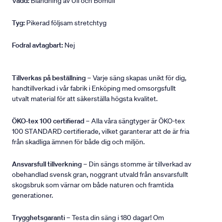
Vadd:
Blandning av Ull och Bomull
Tyg:
Pikerad följsam stretchtyg
Fodral avtagbart:
Nej
Tillverkas på beställning
– Varje säng skapas unikt för dig,
handtillverkad i vår fabrik i Enköping med omsorgsfullt
utvalt material för att säkerställa högsta kvalitet.
ÖKO-tex 100 certifierad
– Alla våra sängtyger är ÖKO-tex
100 STANDARD certifierade, vilket garanterar att de är fria
från skadliga ämnen för både dig och miljön.
Ansvarsfull tillverkning
– Din sängs stomme är tillverkad av
obehandlad svensk gran, noggrant utvald från ansvarsfullt
skogsbruk som värnar om både naturen och framtida
generationer.
Trygghetsgaranti
– Testa din säng i 180 dagar! Om