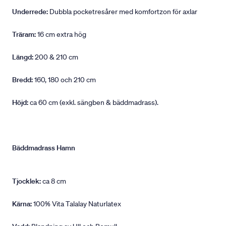
Underrede:
Dubbla pocketresårer med komfortzon för axlar
Träram:
16 cm extra hög
Längd:
200 & 210 cm
Bredd:
160, 180 och 210 cm
Höjd:
ca 60 cm (exkl. sängben & bäddmadrass).
Bäddmadrass Hamn
Tjocklek:
ca 8 cm
Kärna:
100% Vita Talalay Naturlatex