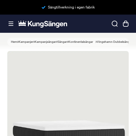
Sängtillverkning i egen fabrik
Hem
Kampanjer
Kampanjsängar
Sängar
Kontinentalsängar
Vingehamn Dubbelsäng