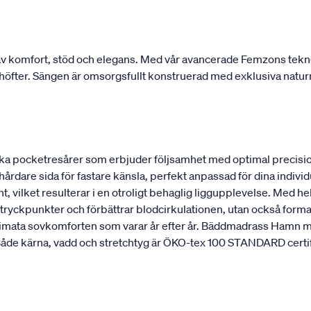
 komfort, stöd och elegans. Med vår avancerade Femzons teknolo
ch höfter. Sängen är omsorgsfullt konstruerad med exklusiva natur
a pocketresårer som erbjuder följsamhet med optimal precisio
 hårdare sida för fastare känsla, perfekt anpassad för dina indi
, vilket resulterar i en otroligt behaglig liggupplevelse. Med hel
ryckpunkter och förbättrar blodcirkulationen, utan också formar
ultimata sovkomforten som varar år efter år. Bäddmadrass Hamn m
de kärna, vadd och stretchtyg är ÖKO-tex 100 STANDARD certifier