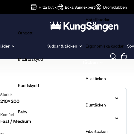
Lakan
Hitta butik
Boka Sängexpert
Drömklubben
Hotellkuddar
Örngott
läder
Kuddar & täcken
Ergonomiska kuddar
Sov
Madrasskydd
Täcken
Alla täcken
Kuddskydd
Storlek
210x200
Duntäcken
Baby
Komfort
Fast / Medium
Fibertäcken