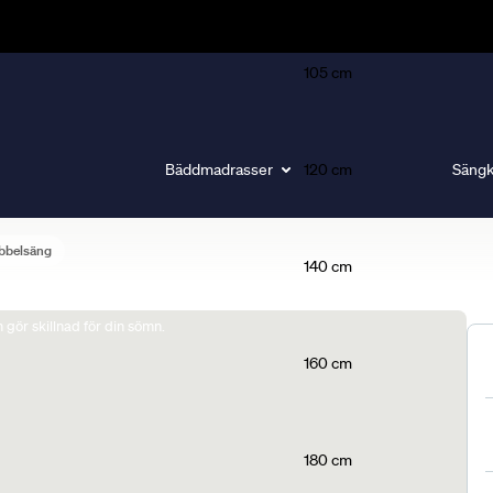
105 cm
Bäddmadrasser
120 cm
Sängk
bbelsäng
140 cm
gör skillnad för din sömn.
160 cm
180 cm