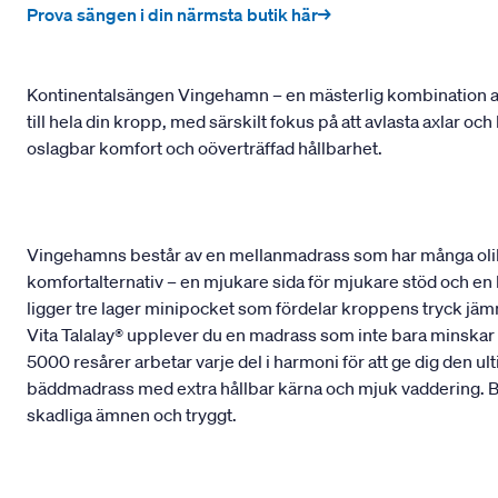
Prova sängen i din närmsta butik här→
Kontinentalsängen Vingehamn – en mästerlig kombination av
till hela din kropp, med särskilt fokus på att avlasta axlar o
oslagbar komfort och oöverträffad hållbarhet.
Vingehamns består av en mellanmadrass som har många olik
komfortalternativ – en mjukare sida för mjukare stöd och en
ligger tre lager minipocket som fördelar kroppens tryck jämnt
Vita Talalay® upplever du en madrass som inte bara minskar t
5000 resårer arbetar varje del i harmoni för att ge dig den 
bäddmadrass med extra hållbar kärna och mjuk vaddering. Bå
skadliga ämnen och tryggt.