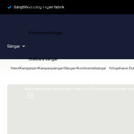
Ramsängar
Sängtillverkning i egen fabrik
Kontinentalsängar
Sängar
Ställbara sängar
Hem
Kampanjer
Kampanjsängar
Sängar
Kontinentalsängar
Vingehamn Du
Boka Sängexpert
Boka personlig rådgivning i butik och få rekommendationer som 