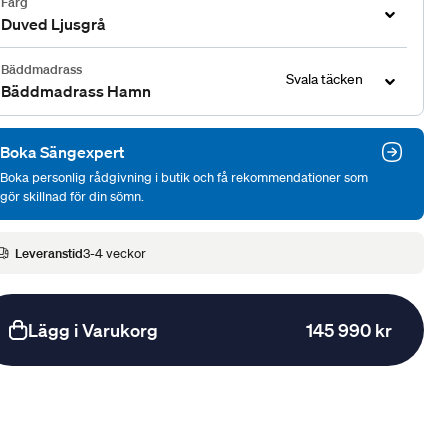
Färg
Duved Ljusgrå
Bäddmadrass
Svala täcken
Bäddmadrass Hamn
Boka Sängexpert
Boka personlig rådgivning i butik och få rekommendationer som
gör skillnad för din sömn.
Leveranstid
3-4 veckor
Lägg i Varukorg
145 990 kr