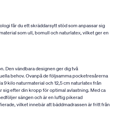
gi får du ett skräddarsytt stöd som anpassar sig
material som ull, bomull och naturlatex, vilket ger en
n. Den vändbara designen ger dig två
viduella behov. Ovanpå de följsamma pocketresårerna
a 9 kilo naturmaterial och 12,5 cm naturlatex från
 sig efter din kropp för optimal avlastning. Med ca
edföljer sängen och är en luftig pikerad
ade, vilket innebär att bäddmadrassen är fritt från