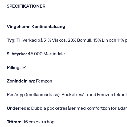
SPECIFIKATIONER
Vingehamn Kontinentalsäng
Tyg:
Tillverkad på 51% Viskos, 23% Bomull, 15% Lin och 11% p
Slitstyrka:
45.000 Martindale
Pilling:
≥4
Zonindelning:
Femzon
Resårtyp (mellanmadrass): Pocketresår med Femzon teknologi,
Underrede:
Dubbla pocketresårer med komfortzon för axlar
Träram:
16 cm extra hög