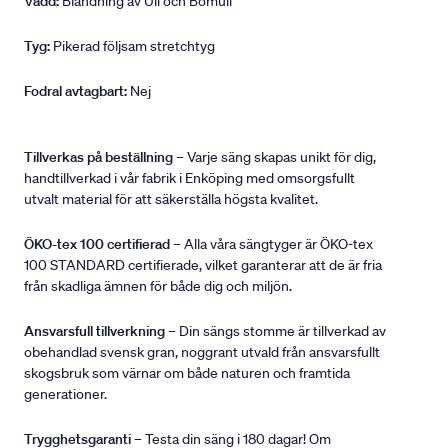
Vadd:
Blandning av Ull och Bomull
Tyg:
Pikerad följsam stretchtyg
Fodral avtagbart:
Nej
Tillverkas på beställning
– Varje säng skapas unikt för dig,
handtillverkad i vår fabrik i Enköping med omsorgsfullt
utvalt material för att säkerställa högsta kvalitet.
ÖKO-tex 100 certifierad
– Alla våra sängtyger är ÖKO-tex
100 STANDARD certifierade, vilket garanterar att de är fria
från skadliga ämnen för både dig och miljön.
Ansvarsfull tillverkning
– Din sängs stomme är tillverkad av
obehandlad svensk gran, noggrant utvald från ansvarsfullt
skogsbruk som värnar om både naturen och framtida
generationer.
Trygghetsgaranti
– Testa din säng i 180 dagar! Om