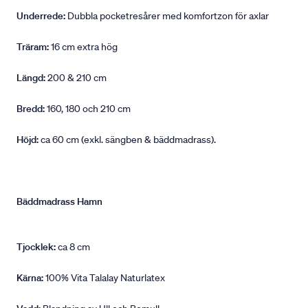
Underrede:
Dubbla pocketresårer med komfortzon för axlar
Träram:
16 cm extra hög
Längd:
200 & 210 cm
Bredd:
160, 180 och 210 cm
Höjd:
ca 60 cm (exkl. sängben & bäddmadrass).
Bäddmadrass Hamn
Tjocklek:
ca 8 cm
Kärna:
100% Vita Talalay Naturlatex