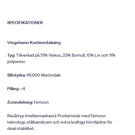
SPECIFIKATIONER
Vingehamn Kontinentalsäng
Tyg:
Tillverkad på 51% Viskos, 23% Bomull, 15% Lin och 11%
polyester.
Slitstyrka:
45.000 Martindale
Pilling:
≥4
Zonindelning:
Femzon
Resårtyp (mellanmadrass): Pocketresår med Femzon
teknologi, stålbandsram och extra kraftiga hörnfjädrar för
ökad stabilitet.