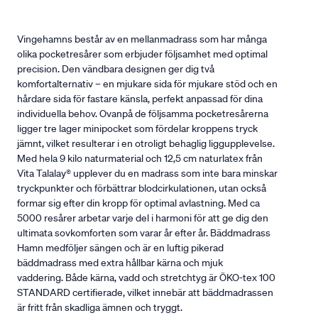
Vingehamns består av en mellanmadrass som har många
olika pocketresårer som erbjuder följsamhet med optimal
precision. Den vändbara designen ger dig två
komfortalternativ – en mjukare sida för mjukare stöd och en
hårdare sida för fastare känsla, perfekt anpassad för dina
individuella behov. Ovanpå de följsamma pocketresårerna
ligger tre lager minipocket som fördelar kroppens tryck
jämnt, vilket resulterar i en otroligt behaglig liggupplevelse.
Med hela 9 kilo naturmaterial och 12,5 cm naturlatex från
Vita Talalay® upplever du en madrass som inte bara minskar
tryckpunkter och förbättrar blodcirkulationen, utan också
formar sig efter din kropp för optimal avlastning. Med ca
5000 resårer arbetar varje del i harmoni för att ge dig den
ultimata sovkomforten som varar år efter år. Bäddmadrass
Hamn medföljer sängen och är en luftig pikerad
bäddmadrass med extra hållbar kärna och mjuk
vaddering. Både kärna, vadd och stretchtyg är ÖKO-tex 100
STANDARD certifierade, vilket innebär att bäddmadrassen
är fritt från skadliga ämnen och tryggt.