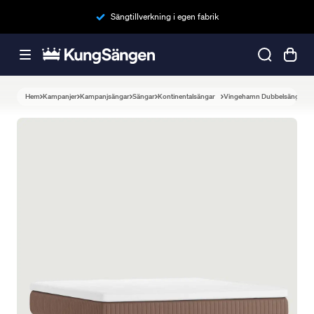
Sängtillverkning i egen fabrik
Hem
Kampanjer
Kampanjsängar
Sängar
Kontinentalsängar
Vingehamn Dubbelsäng