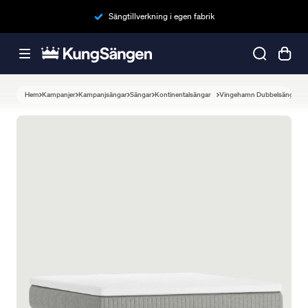
Sängtillverkning i egen fabrik
Hem
Kampanjer
Kampanjsängar
Sängar
Kontinentalsängar
Vingehamn Dubbelsäng