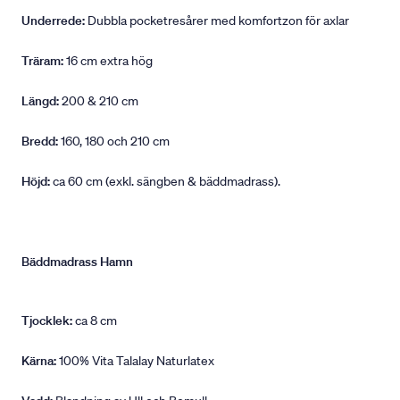
Underrede:
Dubbla pocketresårer med komfortzon för axlar
Träram:
16 cm extra hög
Längd:
200 & 210 cm
Bredd:
160, 180 och 210 cm
Höjd:
ca 60 cm (exkl. sängben & bäddmadrass).
Bäddmadrass Hamn
Tjocklek:
ca 8 cm
Kärna:
100% Vita Talalay Naturlatex