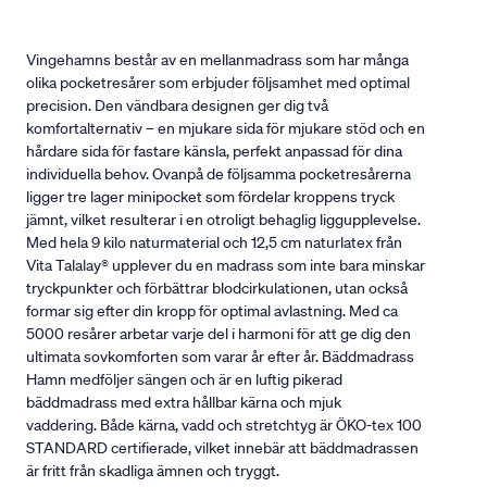
Vingehamns består av en mellanmadrass som har många
olika pocketresårer som erbjuder följsamhet med optimal
precision. Den vändbara designen ger dig två
komfortalternativ – en mjukare sida för mjukare stöd och en
hårdare sida för fastare känsla, perfekt anpassad för dina
individuella behov. Ovanpå de följsamma pocketresårerna
ligger tre lager minipocket som fördelar kroppens tryck
jämnt, vilket resulterar i en otroligt behaglig liggupplevelse.
Med hela 9 kilo naturmaterial och 12,5 cm naturlatex från
Vita Talalay® upplever du en madrass som inte bara minskar
tryckpunkter och förbättrar blodcirkulationen, utan också
formar sig efter din kropp för optimal avlastning. Med ca
5000 resårer arbetar varje del i harmoni för att ge dig den
ultimata sovkomforten som varar år efter år. Bäddmadrass
Hamn medföljer sängen och är en luftig pikerad
bäddmadrass med extra hållbar kärna och mjuk
vaddering. Både kärna, vadd och stretchtyg är ÖKO-tex 100
STANDARD certifierade, vilket innebär att bäddmadrassen
är fritt från skadliga ämnen och tryggt.