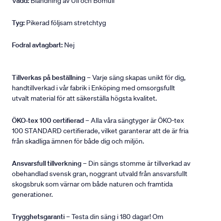
Vadd:
Blandning av Ull och Bomull
Tyg:
Pikerad följsam stretchtyg
Fodral avtagbart:
Nej
Tillverkas på beställning
– Varje säng skapas unikt för dig,
handtillverkad i vår fabrik i Enköping med omsorgsfullt
utvalt material för att säkerställa högsta kvalitet.
ÖKO-tex 100 certifierad
– Alla våra sängtyger är ÖKO-tex
100 STANDARD certifierade, vilket garanterar att de är fria
från skadliga ämnen för både dig och miljön.
Ansvarsfull tillverkning
– Din sängs stomme är tillverkad av
obehandlad svensk gran, noggrant utvald från ansvarsfullt
skogsbruk som värnar om både naturen och framtida
generationer.
Trygghetsgaranti
– Testa din säng i 180 dagar! Om