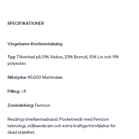
SPECIFIKATIONER
Vingehamn Kontinentalsäng
Tyg:
Tillverkad på 51% Viskos, 23% Bomull, 15% Lin och 11%
polyester.
Slitstyrka:
45.000 Martindale
Pilling:
≥4
Zonindelning:
Femzon
Resårtyp (mellanmadrass): Pocketresår med Femzon
teknologi, stålbandsram och extra kraftiga hörnfjädrar för
ökad stabilitet.