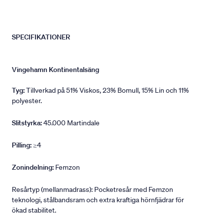
SPECIFIKATIONER
Vingehamn Kontinentalsäng
Tyg:
Tillverkad på 51% Viskos, 23% Bomull, 15% Lin och 11%
polyester.
Slitstyrka:
45.000 Martindale
Pilling:
≥4
Zonindelning:
Femzon
Resårtyp (mellanmadrass): Pocketresår med Femzon
teknologi, stålbandsram och extra kraftiga hörnfjädrar för
ökad stabilitet.