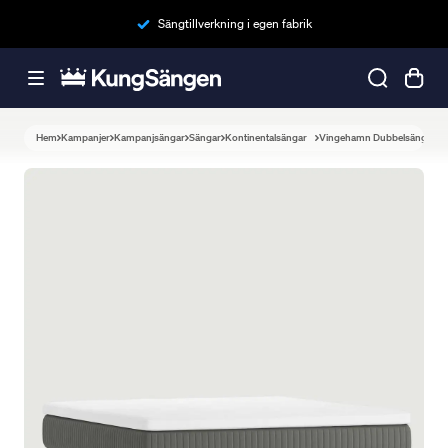
Sängtillverkning i egen fabrik
Hem
Kampanjer
Kampanjsängar
Sängar
Kontinentalsängar
Vingehamn Dubbelsäng