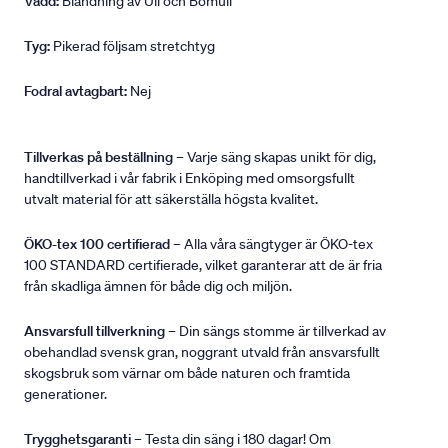
Vadd:
Blandning av Ull och Bomull
Tyg:
Pikerad följsam stretchtyg
Fodral avtagbart:
Nej
Tillverkas på beställning
– Varje säng skapas unikt för dig,
handtillverkad i vår fabrik i Enköping med omsorgsfullt
utvalt material för att säkerställa högsta kvalitet.
ÖKO-tex 100 certifierad
– Alla våra sängtyger är ÖKO-tex
100 STANDARD certifierade, vilket garanterar att de är fria
från skadliga ämnen för både dig och miljön.
Ansvarsfull tillverkning
– Din sängs stomme är tillverkad av
obehandlad svensk gran, noggrant utvald från ansvarsfullt
skogsbruk som värnar om både naturen och framtida
generationer.
Trygghetsgaranti
– Testa din säng i 180 dagar! Om