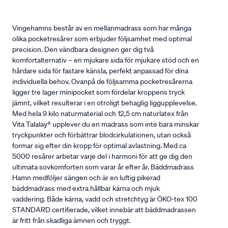
Vingehamns består av en mellanmadrass som har många
olika pocketresårer som erbjuder följsamhet med optimal
precision. Den vändbara designen ger dig två
komfortalternativ – en mjukare sida för mjukare stöd och en
hårdare sida för fastare känsla, perfekt anpassad för dina
individuella behov. Ovanpå de följsamma pocketresårerna
ligger tre lager minipocket som fördelar kroppens tryck
jämnt, vilket resulterar i en otroligt behaglig liggupplevelse.
Med hela 9 kilo naturmaterial och 12,5 cm naturlatex från
Vita Talalay® upplever du en madrass som inte bara minskar
tryckpunkter och förbättrar blodcirkulationen, utan också
formar sig efter din kropp för optimal avlastning. Med ca
5000 resårer arbetar varje del i harmoni för att ge dig den
ultimata sovkomforten som varar år efter år. Bäddmadrass
Hamn medföljer sängen och är en luftig pikerad
bäddmadrass med extra hållbar kärna och mjuk
vaddering. Både kärna, vadd och stretchtyg är ÖKO-tex 100
STANDARD certifierade, vilket innebär att bäddmadrassen
är fritt från skadliga ämnen och tryggt.