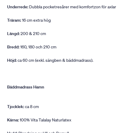
Underrede:
Dubbla pocketresårer med komfortzon för axlar
Träram:
16 cm extra hög
Längd:
200 & 210 cm
Bredd:
160, 180 och 210 cm
Höjd:
ca 60 cm (exkl. sängben & bäddmadrass).
Bäddmadrass Hamn
Tjocklek:
ca 8 cm
Kärna:
100% Vita Talalay Naturlatex