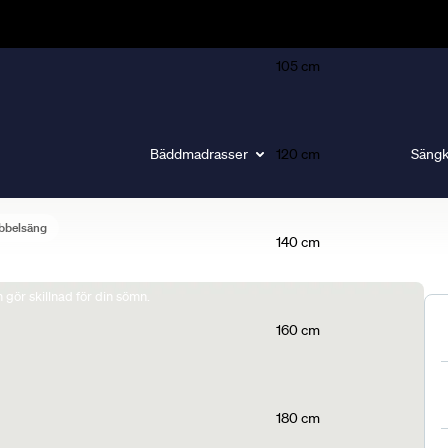
105 cm
Bäddmadrasser
120 cm
Sängk
bbelsäng
140 cm
gör skillnad för din sömn.
160 cm
180 cm