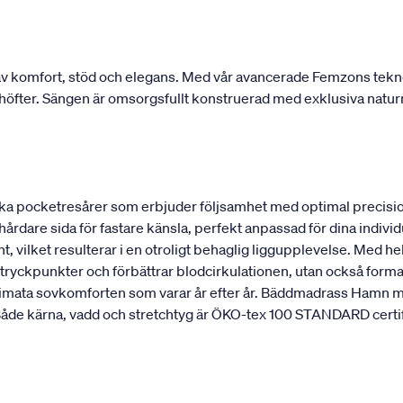
 komfort, stöd och elegans. Med vår avancerade Femzons teknolo
ch höfter. Sängen är omsorgsfullt konstruerad med exklusiva natur
a pocketresårer som erbjuder följsamhet med optimal precisio
 hårdare sida för fastare känsla, perfekt anpassad för dina indi
, vilket resulterar i en otroligt behaglig liggupplevelse. Med hel
ryckpunkter och förbättrar blodcirkulationen, utan också formar
ultimata sovkomforten som varar år efter år. Bäddmadrass Hamn m
de kärna, vadd och stretchtyg är ÖKO-tex 100 STANDARD certifier