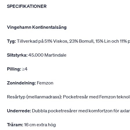
SPECIFIKATIONER
Vingehamn Kontinentalsäng
Tyg:
Tillverkad på 51% Viskos, 23% Bomull, 15% Lin och 11% p
Slitstyrka:
45.000 Martindale
Pilling:
≥4
Zonindelning:
Femzon
Resårtyp (mellanmadrass): Pocketresår med Femzon teknologi,
Underrede:
Dubbla pocketresårer med komfortzon för axlar
Träram:
16 cm extra hög