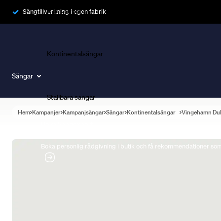
Ramsängar
Sängtillverkning i egen fabrik
Kontinentalsängar
Sängar
Ställbara sängar
Hem
Kampanjer
Kampanjsängar
Sängar
Kontinentalsängar
Vingehamn Du
Boka Sängexpert
Boka personlig rådgivning i butik och få rekommendationer som 