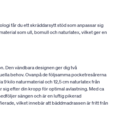
gi får du ett skräddarsytt stöd som anpassar sig
material som ull, bomull och naturlatex, vilket ger en
n. Den vändbara designen ger dig två
viduella behov. Ovanpå de följsamma pocketresårerna
a 9 kilo naturmaterial och 12,5 cm naturlatex från
 sig efter din kropp för optimal avlastning. Med ca
edföljer sängen och är en luftig pikerad
ade, vilket innebär att bäddmadrassen är fritt från