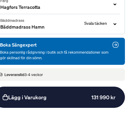
Färg
Hagfors Terracotta
Bäddmadrass
Svala täcken
Bäddmadrass Hamn
Boka Sängexpert
Boka personlig rådgivning i butik och få rekommendationer som
gör skillnad för din sömn.
Leveranstid
3-4 veckor
Lägg i Varukorg
131 990 kr