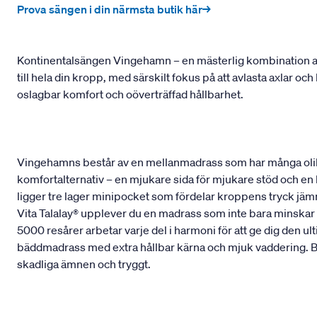
Prova sängen i din närmsta butik här→
Kontinentalsängen Vingehamn – en mästerlig kombination av
till hela din kropp, med särskilt fokus på att avlasta axlar o
oslagbar komfort och oöverträffad hållbarhet.
Vingehamns består av en mellanmadrass som har många olik
komfortalternativ – en mjukare sida för mjukare stöd och en
ligger tre lager minipocket som fördelar kroppens tryck jämnt
Vita Talalay® upplever du en madrass som inte bara minskar t
5000 resårer arbetar varje del i harmoni för att ge dig den 
bäddmadrass med extra hållbar kärna och mjuk vaddering. Bå
skadliga ämnen och tryggt.