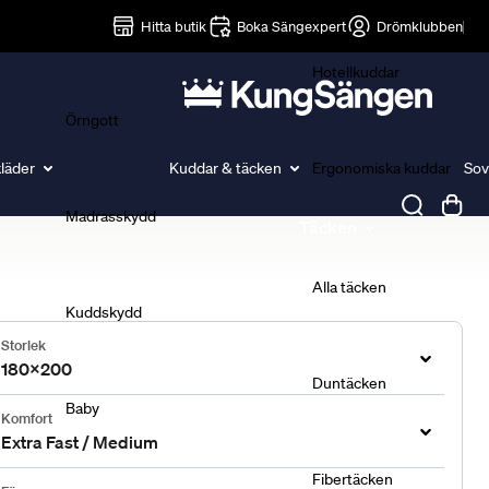
Lakan
Hitta butik
Boka Sängexpert
Drömklubben
Hotellkuddar
Örngott
läder
Kuddar & täcken
Ergonomiska kuddar
Sov
Madrasskydd
Täcken
Alla täcken
Kuddskydd
Storlek
180x200
Duntäcken
Baby
Komfort
Extra Fast / Medium
Fibertäcken