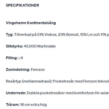
SPECIFIKATIONER
Vingehamn Kontinentalsäng
Tyg:
Tillverkad på 51% Viskos, 23% Bomull, 15% Lin och 11% p
Slitstyrka:
45.000 Martindale
Pilling:
≥4
Zonindelning:
Femzon
Resårtyp (mellanmadrass): Pocketresår med Femzon teknologi,
Underrede:
Dubbla pocketresårer med komfortzon för axlar
Träram:
16 cm extra hög