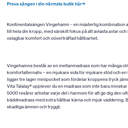
Prova sängen i din närmsta butik här→
Kontinentalsängen Vingehamn – en mästerlig kombination av
till hela din kropp, med särskilt fokus på att avlasta axlar o
oslagbar komfort och oöverträffad hållbarhet.
Vingehamns består av en mellanmadrass som har många olik
komfortalternativ – en mjukare sida för mjukare stöd och en
ligger tre lager minipocket som fördelar kroppens tryck jämnt
Vita Talalay® upplever du en madrass som inte bara minskar t
5000 resårer arbetar varje del i harmoni för att ge dig den 
bäddmadrass med extra hållbar kärna och mjuk vaddering. Bå
skadliga ämnen och tryggt.