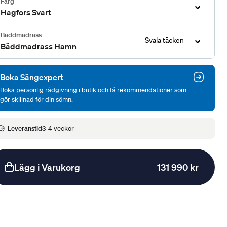
Färg
Hagfors Svart
Bäddmadrass
Svala täcken
Bäddmadrass Hamn
Boka Sängexpert
Boka personlig rådgivning i butik och få rekommendationer som
gör skillnad för din sömn.
Leveranstid
3-4 veckor
Lägg i Varukorg
131 990 kr