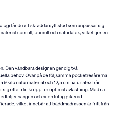
gi får du ett skräddarsytt stöd som anpassar sig
material som ull, bomull och naturlatex, vilket ger en
n. Den vändbara designen ger dig två
viduella behov. Ovanpå de följsamma pocketresårerna
a 9 kilo naturmaterial och 12,5 cm naturlatex från
 sig efter din kropp för optimal avlastning. Med ca
edföljer sängen och är en luftig pikerad
ade, vilket innebär att bäddmadrassen är fritt från