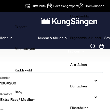
Lakan
Hitta butik
Boka Sängexpert
Drömklubben
Hotellkuddar
Örngott
läder
Kuddar & täcken
Ergonomiska kuddar
Sov
Madrasskydd
Täcken
Alla täcken
Kuddskydd
Storlek
180x200
Duntäcken
Baby
Komfort
Extra Fast / Medium
Fibertäcken