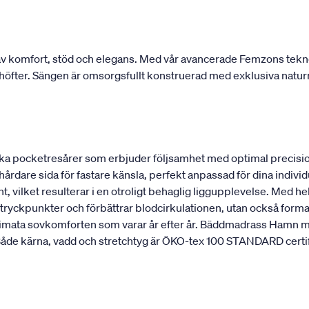
 komfort, stöd och elegans. Med vår avancerade Femzons teknolo
ch höfter. Sängen är omsorgsfullt konstruerad med exklusiva natur
a pocketresårer som erbjuder följsamhet med optimal precisio
 hårdare sida för fastare känsla, perfekt anpassad för dina indi
, vilket resulterar i en otroligt behaglig liggupplevelse. Med hel
ryckpunkter och förbättrar blodcirkulationen, utan också formar
ultimata sovkomforten som varar år efter år. Bäddmadrass Hamn m
de kärna, vadd och stretchtyg är ÖKO-tex 100 STANDARD certifier