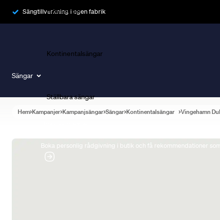
Ramsängar
Sängtillverkning i egen fabrik
Kontinentalsängar
Sängar
Ställbara sängar
Hem
Kampanjer
Kampanjsängar
Sängar
Kontinentalsängar
Vingehamn Du
Boka Sängexpert
Boka personlig rådgivning i butik och få rekommendationer som 