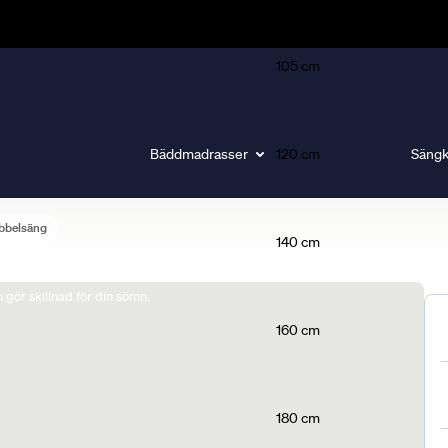
105 cm
Bäddmadrasser
120 cm
Sängk
bbelsäng
140 cm
gör skillnad för din sömn.
160 cm
180 cm