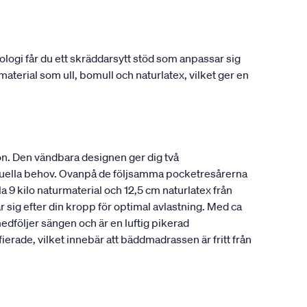
gi får du ett skräddarsytt stöd som anpassar sig
material som ull, bomull och naturlatex, vilket ger en
n. Den vändbara designen ger dig två
viduella behov. Ovanpå de följsamma pocketresårerna
a 9 kilo naturmaterial och 12,5 cm naturlatex från
 sig efter din kropp för optimal avlastning. Med ca
edföljer sängen och är en luftig pikerad
ade, vilket innebär att bäddmadrassen är fritt från