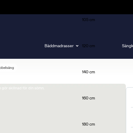
105 cm
Bäddmadrasser
120 cm
Sängk
bbelsäng
140 cm
gör skillnad för din sömn.
160 cm
180 cm