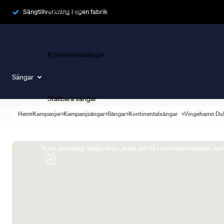
Ramsängar
Sängtillverkning i egen fabrik
Kontinentalsängar
Sängar
Ställbara sängar
Hem
Kampanjer
Kampanjsängar
Sängar
Kontinentalsängar
Vingehamn Du
Boka Sängexpert
Boka personlig rådgivning i butik och få rekommendationer som 