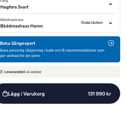
Färg
Hagfors Svart
Bäddmadrass
Svala täcken
Bäddmadrass Hamn
Boka Sängexpert
Boka personlig rådgivning i butik och få rekommendationer som
gör skillnad för din sömn.
Leveranstid
3-4 veckor
Lägg i Varukorg
131 990 kr