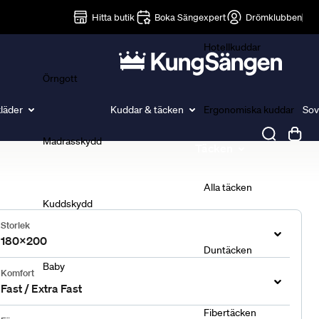
Lakan
Hitta butik
Boka Sängexpert
Drömklubben
Hotellkuddar
Örngott
läder
Kuddar & täcken
Ergonomiska kuddar
Sov
Madrasskydd
Täcken
Alla täcken
Kuddskydd
Storlek
180x200
Duntäcken
Baby
Komfort
Fast / Extra Fast
Fibertäcken