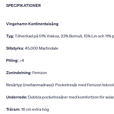
SPECIFIKATIONER
Vingehamn Kontinentalsäng
Tyg:
Tillverkad på 51% Viskos, 23% Bomull, 15% Lin och 11% p
Slitstyrka:
45.000 Martindale
Pilling:
≥4
Zonindelning:
Femzon
Resårtyp (mellanmadrass): Pocketresår med Femzon teknologi,
Underrede:
Dubbla pocketresårer med komfortzon för axlar
Träram:
16 cm extra hög