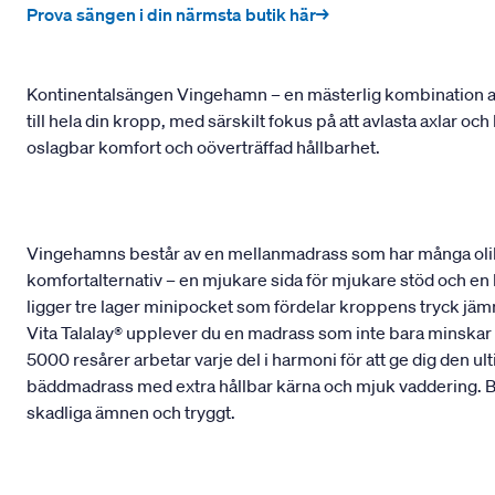
Prova sängen i din närmsta butik här→
Kontinentalsängen Vingehamn – en mästerlig kombination av
till hela din kropp, med särskilt fokus på att avlasta axlar o
oslagbar komfort och oöverträffad hållbarhet.
Vingehamns består av en mellanmadrass som har många olik
komfortalternativ – en mjukare sida för mjukare stöd och en
ligger tre lager minipocket som fördelar kroppens tryck jämnt
Vita Talalay® upplever du en madrass som inte bara minskar t
5000 resårer arbetar varje del i harmoni för att ge dig den 
bäddmadrass med extra hållbar kärna och mjuk vaddering. Bå
skadliga ämnen och tryggt.