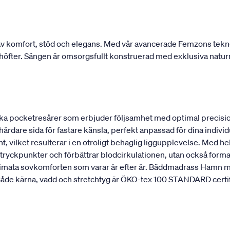
 komfort, stöd och elegans. Med vår avancerade Femzons teknolo
ch höfter. Sängen är omsorgsfullt konstruerad med exklusiva natur
a pocketresårer som erbjuder följsamhet med optimal precisio
 hårdare sida för fastare känsla, perfekt anpassad för dina indi
, vilket resulterar i en otroligt behaglig liggupplevelse. Med hel
ryckpunkter och förbättrar blodcirkulationen, utan också formar
ultimata sovkomforten som varar år efter år. Bäddmadrass Hamn m
de kärna, vadd och stretchtyg är ÖKO-tex 100 STANDARD certifier