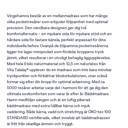
Vingehamns består av en mellanmadrass som har många
olika pocketresårer som erbjuder följsamhet med optimal
precision. Den vändbara designen ger dig två
komfortalternativ – en mjukare sida för mjukare stöd och en
hårdare sida för fastare känsla, perfekt anpassad för dina
individuella behov. Ovanpå de följsamma pocketresårerna
ligger tre lager minipocket som fördelar kroppens tryck
jämnt, vilket resulterar i en otroligt behaglig liggupplevelse.
Med hela 9 kilo naturmaterial och 12,5 cm naturlatex från
Vita Talalay® upplever du en madrass som inte bara minskar
tryckpunkter och förbättrar blodcirkulationen, utan också
formar sig efter din kropp för optimal avlastning. Med ca
5000 resårer arbetar varje del i harmoni för att ge dig den
ultimata sovkomforten som varar år efter år. Bäddmadrass
Hamn medföljer sängen och är en luftig pikerad
bäddmadrass med extra hållbar kärna och mjuk
vaddering. Både kärna, vadd och stretchtyg är ÖKO-tex 100
STANDARD certifierade, vilket innebär att bäddmadrassen
är fritt från skadliga ämnen och tryggt.