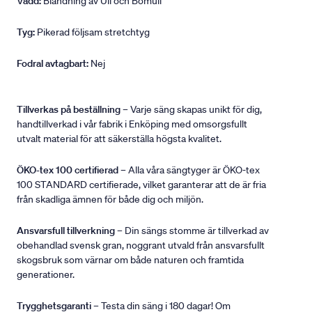
Vadd:
Blandning av Ull och Bomull
Tyg:
Pikerad följsam stretchtyg
Fodral avtagbart:
Nej
Tillverkas på beställning
– Varje säng skapas unikt för dig,
handtillverkad i vår fabrik i Enköping med omsorgsfullt
utvalt material för att säkerställa högsta kvalitet.
ÖKO-tex 100 certifierad
– Alla våra sängtyger är ÖKO-tex
100 STANDARD certifierade, vilket garanterar att de är fria
från skadliga ämnen för både dig och miljön.
Ansvarsfull tillverkning
– Din sängs stomme är tillverkad av
obehandlad svensk gran, noggrant utvald från ansvarsfullt
skogsbruk som värnar om både naturen och framtida
generationer.
Trygghetsgaranti
– Testa din säng i 180 dagar! Om