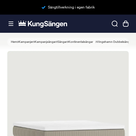
Sängtillverkning i egen fabrik
Hem
Kampanjer
Kampanjsängar
Sängar
Kontinentalsängar
Vingehamn Dubbelsäng