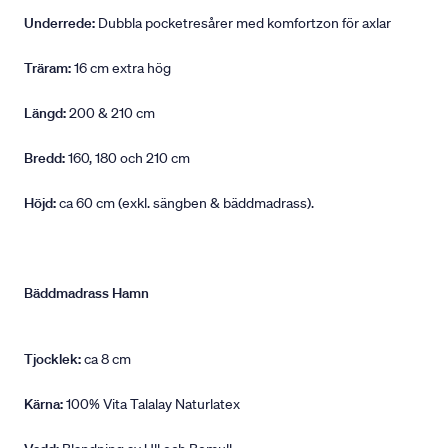
Underrede:
Dubbla pocketresårer med komfortzon för axlar
Träram:
16 cm extra hög
Längd:
200 & 210 cm
Bredd:
160, 180 och 210 cm
Höjd:
ca 60 cm (exkl. sängben & bäddmadrass).
Bäddmadrass Hamn
Tjocklek:
ca 8 cm
Kärna:
100% Vita Talalay Naturlatex