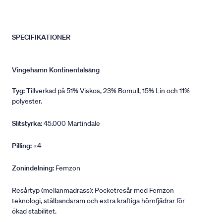
SPECIFIKATIONER
Vingehamn Kontinentalsäng
Tyg:
Tillverkad på 51% Viskos, 23% Bomull, 15% Lin och 11%
polyester.
Slitstyrka:
45.000 Martindale
Pilling:
≥4
Zonindelning:
Femzon
Resårtyp (mellanmadrass): Pocketresår med Femzon
teknologi, stålbandsram och extra kraftiga hörnfjädrar för
ökad stabilitet.