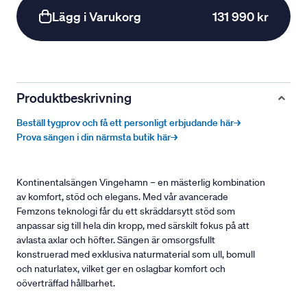
Lägg i Varukorg
131 990 kr
Produktbeskrivning
Beställ tygprov och få ett personligt erbjudande här→
Prova sängen i din närmsta butik här→
Kontinentalsängen Vingehamn – en mästerlig kombination
av komfort, stöd och elegans. Med vår avancerade
Femzons teknologi får du ett skräddarsytt stöd som
anpassar sig till hela din kropp, med särskilt fokus på att
avlasta axlar och höfter. Sängen är omsorgsfullt
konstruerad med exklusiva naturmaterial som ull, bomull
och naturlatex, vilket ger en oslagbar komfort och
oöverträffad hållbarhet.