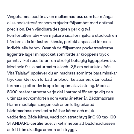
Vingehamns består av en mellanmadrass som har många
olika pocketresårer som erbjuder följsamhet med optimal
precision. Den vändbara designen ger dig två
komfortalternativ – en mjukare sida för mjukare stöd och en
hårdare sida för fastare känsla, perfekt anpassad för dina
individuella behov. Ovanpå de följsamma pocketresårerna
ligger tre lager minipocket som fördelar kroppens tryck
jämnt, vilket resulterar i en otroligt behaglig liggupplevelse.
Med hela 9 kilo naturmaterial och 12,5 cm naturlatex från
Vita Talalay® upplever du en madrass som inte bara minskar
tryckpunkter och förbättrar blodcirkulationen, utan också
formar sig efter din kropp för optimal avlastning. Med ca
5000 resårer arbetar varje del i harmoni för att ge dig den
ultimata sovkomforten som varar år efter år. Bäddmadrass
Hamn medföljer sängen och är en luftig pikerad
bäddmadrass med extra hållbar kärna och mjuk
vaddering. Både kärna, vadd och stretchtyg är ÖKO-tex 100
STANDARD certifierade, vilket innebär att bäddmadrassen
är fritt från skadliga ämnen och tryggt.