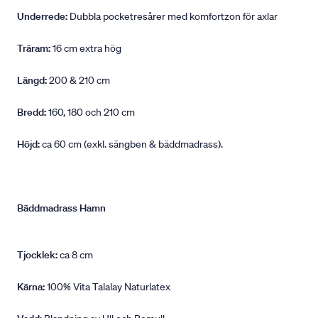
Underrede:
Dubbla pocketresårer med komfortzon för axlar
Träram:
16 cm extra hög
Längd:
200 & 210 cm
Bredd:
160, 180 och 210 cm
Höjd:
ca 60 cm (exkl. sängben & bäddmadrass).
Bäddmadrass Hamn
Tjocklek:
ca 8 cm
Kärna:
100% Vita Talalay Naturlatex