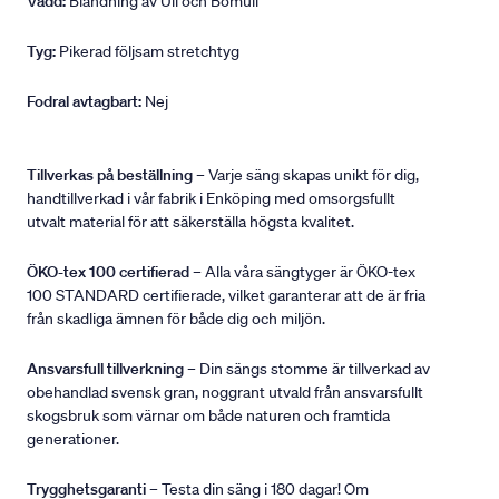
Vadd:
Blandning av Ull och Bomull
Tyg:
Pikerad följsam stretchtyg
Fodral avtagbart:
Nej
Tillverkas på beställning
– Varje säng skapas unikt för dig,
handtillverkad i vår fabrik i Enköping med omsorgsfullt
utvalt material för att säkerställa högsta kvalitet.
ÖKO-tex 100 certifierad
– Alla våra sängtyger är ÖKO-tex
100 STANDARD certifierade, vilket garanterar att de är fria
från skadliga ämnen för både dig och miljön.
Ansvarsfull tillverkning
– Din sängs stomme är tillverkad av
obehandlad svensk gran, noggrant utvald från ansvarsfullt
skogsbruk som värnar om både naturen och framtida
generationer.
Trygghetsgaranti
– Testa din säng i 180 dagar! Om