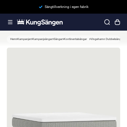
Sängtillverkning i egen fabrik
Hem
Kampanjer
Kampanjsängar
Sängar
Kontinentalsängar
Vingehamn Dubbelsäng