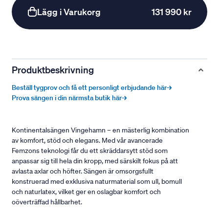
Lägg i Varukorg
131 990 kr
Produktbeskrivning
Beställ tygprov och få ett personligt erbjudande här→
Prova sängen i din närmsta butik här→
Kontinentalsängen Vingehamn – en mästerlig kombination
av komfort, stöd och elegans. Med vår avancerade
Femzons teknologi får du ett skräddarsytt stöd som
anpassar sig till hela din kropp, med särskilt fokus på att
avlasta axlar och höfter. Sängen är omsorgsfullt
konstruerad med exklusiva naturmaterial som ull, bomull
och naturlatex, vilket ger en oslagbar komfort och
oöverträffad hållbarhet.