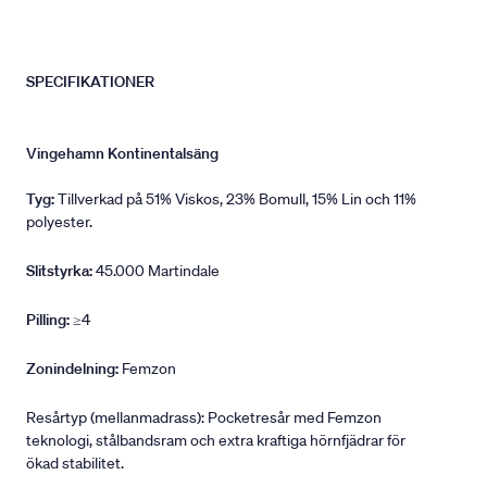
SPECIFIKATIONER
Vingehamn Kontinentalsäng
Tyg:
Tillverkad på 51% Viskos, 23% Bomull, 15% Lin och 11%
polyester.
Slitstyrka:
45.000 Martindale
Pilling:
≥4
Zonindelning:
Femzon
Resårtyp (mellanmadrass): Pocketresår med Femzon
teknologi, stålbandsram och extra kraftiga hörnfjädrar för
ökad stabilitet.