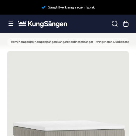
Sängtillverkning i egen fabrik
Hem
Kampanjer
Kampanjsängar
Sängar
Kontinentalsängar
Vingehamn Dubbelsäng