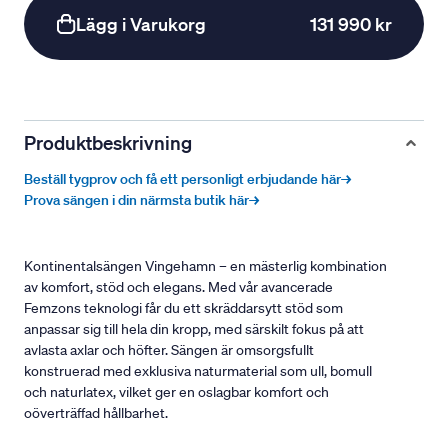
Lägg i Varukorg
131 990 kr
Produktbeskrivning
Beställ tygprov och få ett personligt erbjudande här→
Prova sängen i din närmsta butik här→
Kontinentalsängen Vingehamn – en mästerlig kombination
av komfort, stöd och elegans. Med vår avancerade
Femzons teknologi får du ett skräddarsytt stöd som
anpassar sig till hela din kropp, med särskilt fokus på att
avlasta axlar och höfter. Sängen är omsorgsfullt
konstruerad med exklusiva naturmaterial som ull, bomull
och naturlatex, vilket ger en oslagbar komfort och
oöverträffad hållbarhet.