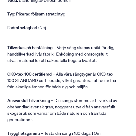
Vadd:
Blandning av Ull och Bomull
Tyg:
Pikerad följsam stretchtyg
Fodral avtagbart:
Nej
Tillverkas på beställning
– Varje säng skapas unikt för dig,
handtillverkad i vår fabrik i Enköping med omsorgsfullt
utvalt material för att säkerställa högsta kvalitet.
ÖKO-tex 100 certifierad
– Alla våra sängtyger är ÖKO-tex
100 STANDARD certifierade, vilket garanterar att de är fria
från skadliga ämnen för både dig och miljön.
Ansvarsfull tillverkning
– Din sängs stomme är tillverkad av
obehandlad svensk gran, noggrant utvald från ansvarsfullt
skogsbruk som värnar om både naturen och framtida
generationer.
Trygghetsgaranti
– Testa din säng i 180 dagar! Om