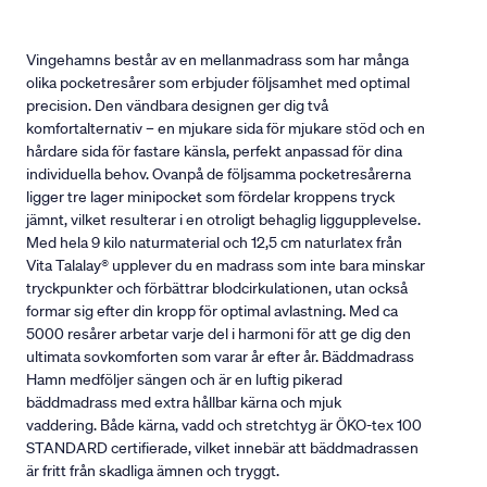
Vingehamns består av en mellanmadrass som har många
olika pocketresårer som erbjuder följsamhet med optimal
precision. Den vändbara designen ger dig två
komfortalternativ – en mjukare sida för mjukare stöd och en
hårdare sida för fastare känsla, perfekt anpassad för dina
individuella behov. Ovanpå de följsamma pocketresårerna
ligger tre lager minipocket som fördelar kroppens tryck
jämnt, vilket resulterar i en otroligt behaglig liggupplevelse.
Med hela 9 kilo naturmaterial och 12,5 cm naturlatex från
Vita Talalay® upplever du en madrass som inte bara minskar
tryckpunkter och förbättrar blodcirkulationen, utan också
formar sig efter din kropp för optimal avlastning. Med ca
5000 resårer arbetar varje del i harmoni för att ge dig den
ultimata sovkomforten som varar år efter år. Bäddmadrass
Hamn medföljer sängen och är en luftig pikerad
bäddmadrass med extra hållbar kärna och mjuk
vaddering. Både kärna, vadd och stretchtyg är ÖKO-tex 100
STANDARD certifierade, vilket innebär att bäddmadrassen
är fritt från skadliga ämnen och tryggt.