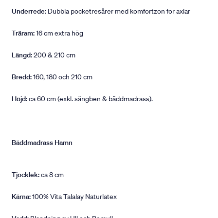
Underrede:
Dubbla pocketresårer med komfortzon för axlar
Träram:
16 cm extra hög
Längd:
200 & 210 cm
Bredd:
160, 180 och 210 cm
Höjd:
ca 60 cm (exkl. sängben & bäddmadrass).
Bäddmadrass Hamn
Tjocklek:
ca 8 cm
Kärna:
100% Vita Talalay Naturlatex