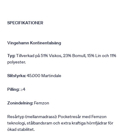
SPECIFIKATIONER
Vingehamn Kontinentalsäng
Tyg:
Tillverkad på 51% Viskos, 23% Bomull, 15% Lin och 11%
polyester.
Slitstyrka:
45.000 Martindale
Pilling:
≥4
Zonindelning:
Femzon
Resårtyp (mellanmadrass): Pocketresår med Femzon
teknologi, stålbandsram och extra kraftiga hörnfjädrar för
ökad stabilitet.