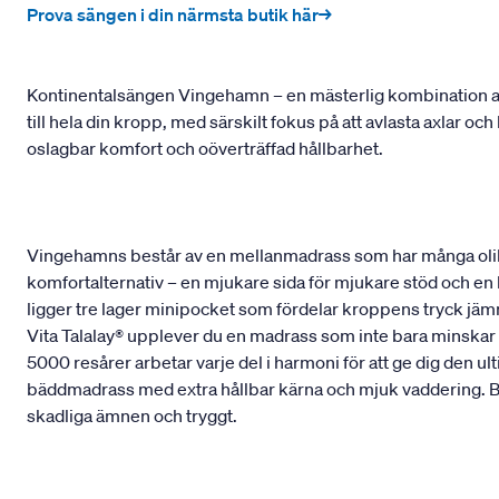
Prova sängen i din närmsta butik här→
Kontinentalsängen Vingehamn – en mästerlig kombination av
till hela din kropp, med särskilt fokus på att avlasta axlar o
oslagbar komfort och oöverträffad hållbarhet.
Vingehamns består av en mellanmadrass som har många olik
komfortalternativ – en mjukare sida för mjukare stöd och en
ligger tre lager minipocket som fördelar kroppens tryck jämnt
Vita Talalay® upplever du en madrass som inte bara minskar t
5000 resårer arbetar varje del i harmoni för att ge dig den 
bäddmadrass med extra hållbar kärna och mjuk vaddering. Bå
skadliga ämnen och tryggt.