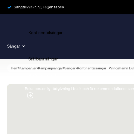
Ramsängar
Sängtillverkning i egen fabrik
Kontinentalsängar
Sängar
Ställbara sängar
Hem
Kampanjer
Kampanjsängar
Sängar
Kontinentalsängar
Vingehamn Du
Boka Sängexpert
Boka personlig rådgivning i butik och få rekommendationer som 