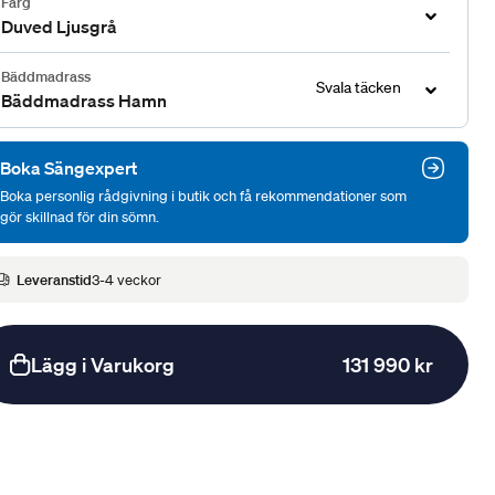
Färg
Duved Ljusgrå
Bäddmadrass
Svala täcken
Bäddmadrass Hamn
Boka Sängexpert
Boka personlig rådgivning i butik och få rekommendationer som
gör skillnad för din sömn.
Leveranstid
3-4 veckor
Lägg i Varukorg
131 990 kr