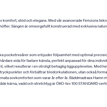
 komfort, stöd och elegans. Med vår avancerade Femzons teknolo
ch höfter. Sängen är omsorgsfullt konstruerad med exklusiva natur
a pocketresårer som erbjuder följsamhet med optimal precisio
 hårdare sida för fastare känsla, perfekt anpassad för dina indi
, vilket resulterar i en otroligt behaglig liggupplevelse. Med hel
ryckpunkter och förbättrar blodcirkulationen, utan också formar
ultimata sovkomforten som varar år efter år. Bäddmadrass Hamn m
de kärna, vadd och stretchtyg är ÖKO-tex 100 STANDARD certifier