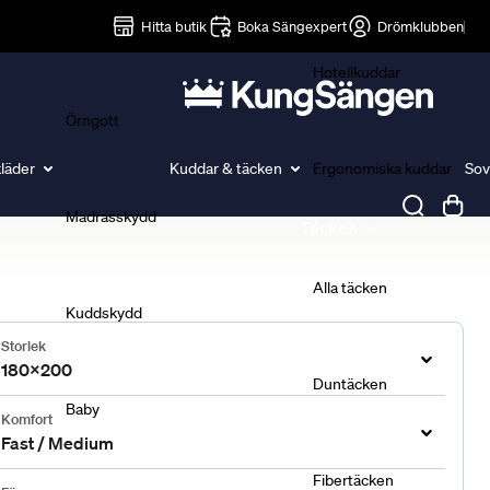
Lakan
Hitta butik
Boka Sängexpert
Drömklubben
Hotellkuddar
Örngott
läder
Kuddar & täcken
Ergonomiska kuddar
Sov
Madrasskydd
Täcken
Alla täcken
Kuddskydd
Storlek
180x200
Duntäcken
Baby
Komfort
Fast / Medium
Fibertäcken