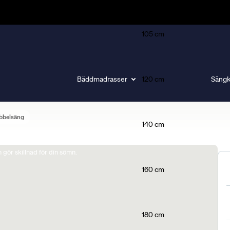
105 cm
Bäddmadrasser
120 cm
Sängk
bbelsäng
140 cm
gör skillnad för din sömn.
160 cm
180 cm