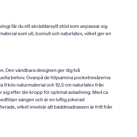
gi får du ett skräddarsytt stöd som anpassar sig
material som ull, bomull och naturlatex, vilket ger en
n. Den vändbara designen ger dig två
viduella behov. Ovanpå de följsamma pocketresårerna
a 9 kilo naturmaterial och 12,5 cm naturlatex från
 sig efter din kropp för optimal avlastning. Med ca
edföljer sängen och är en luftig pikerad
ade, vilket innebär att bäddmadrassen är fritt från