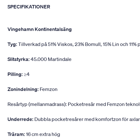
SPECIFIKATIONER
Vingehamn Kontinentalsäng
Tyg:
Tillverkad på 51% Viskos, 23% Bomull, 15% Lin och 11% p
Slitstyrka:
45.000 Martindale
Pilling:
≥4
Zonindelning:
Femzon
Resårtyp (mellanmadrass): Pocketresår med Femzon teknologi,
Underrede:
Dubbla pocketresårer med komfortzon för axlar
Träram:
16 cm extra hög