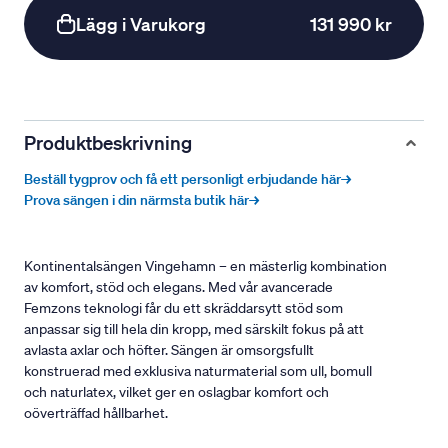
Lägg i Varukorg
131 990 kr
Produktbeskrivning
Beställ tygprov och få ett personligt erbjudande här→
Prova sängen i din närmsta butik här→
Kontinentalsängen Vingehamn – en mästerlig kombination
av komfort, stöd och elegans. Med vår avancerade
Femzons teknologi får du ett skräddarsytt stöd som
anpassar sig till hela din kropp, med särskilt fokus på att
avlasta axlar och höfter. Sängen är omsorgsfullt
konstruerad med exklusiva naturmaterial som ull, bomull
och naturlatex, vilket ger en oslagbar komfort och
oöverträffad hållbarhet.