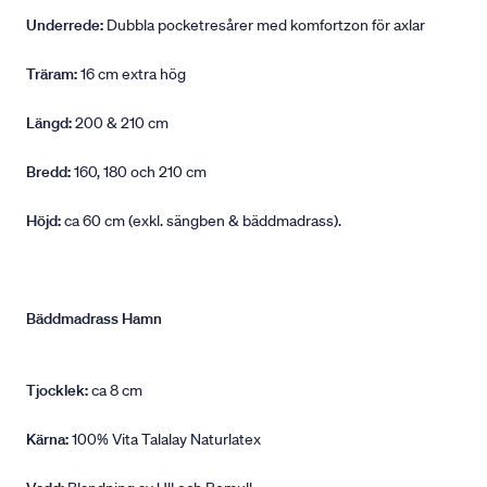
Underrede:
Dubbla pocketresårer med komfortzon för axlar
Träram:
16 cm extra hög
Längd:
200 & 210 cm
Bredd:
160, 180 och 210 cm
Höjd:
ca 60 cm (exkl. sängben & bäddmadrass).
Bäddmadrass Hamn
Tjocklek:
ca 8 cm
Kärna:
100% Vita Talalay Naturlatex