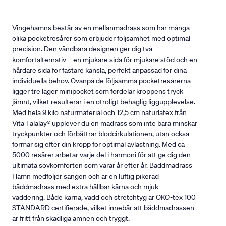
Vingehamns består av en mellanmadrass som har många
olika pocketresårer som erbjuder följsamhet med optimal
precision. Den vändbara designen ger dig två
komfortalternativ – en mjukare sida för mjukare stöd och en
hårdare sida för fastare känsla, perfekt anpassad för dina
individuella behov. Ovanpå de följsamma pocketresårerna
ligger tre lager minipocket som fördelar kroppens tryck
jämnt, vilket resulterar i en otroligt behaglig liggupplevelse.
Med hela 9 kilo naturmaterial och 12,5 cm naturlatex från
Vita Talalay® upplever du en madrass som inte bara minskar
tryckpunkter och förbättrar blodcirkulationen, utan också
formar sig efter din kropp för optimal avlastning. Med ca
5000 resårer arbetar varje del i harmoni för att ge dig den
ultimata sovkomforten som varar år efter år. Bäddmadrass
Hamn medföljer sängen och är en luftig pikerad
bäddmadrass med extra hållbar kärna och mjuk
vaddering. Både kärna, vadd och stretchtyg är ÖKO-tex 100
STANDARD certifierade, vilket innebär att bäddmadrassen
är fritt från skadliga ämnen och tryggt.