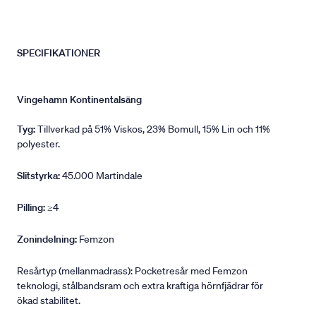
SPECIFIKATIONER
Vingehamn Kontinentalsäng
Tyg:
Tillverkad på 51% Viskos, 23% Bomull, 15% Lin och 11%
polyester.
Slitstyrka:
45.000 Martindale
Pilling:
≥4
Zonindelning:
Femzon
Resårtyp (mellanmadrass): Pocketresår med Femzon
teknologi, stålbandsram och extra kraftiga hörnfjädrar för
ökad stabilitet.