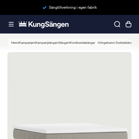
Sängtillverkning i egen fabrik
Hem
Kampanjer
Kampanjsängar
Sängar
Kontinentalsängar
Vingehamn Dubbelsäng