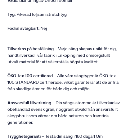
Vadd:
Blandning av Ull och Bomull
Tyg:
Pikerad följsam stretchtyg
Fodral avtagbart:
Nej
Tillverkas på beställning
– Varje säng skapas unikt för dig,
handtillverkad i vår fabrik i Enköping med omsorgsfullt
utvalt material för att säkerställa högsta kvalitet.
ÖKO-tex 100 certifierad
– Alla våra sängtyger är ÖKO-tex
100 STANDARD certifierade, vilket garanterar att de är fria
från skadliga ämnen för både dig och miljön.
Ansvarsfull tillverkning
– Din sängs stomme är tillverkad av
obehandlad svensk gran, noggrant utvald från ansvarsfullt
skogsbruk som värnar om både naturen och framtida
generationer.
Trygghetsgaranti
– Testa din säng i 180 dagar! Om