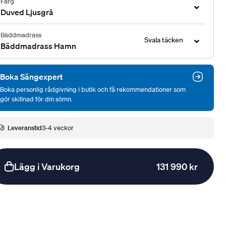
Färg
Duved Ljusgrå
Bäddmadrass
Svala täcken
Bäddmadrass Hamn
Boka Sängexpert
Boka personlig rådgivning i butik och få rekommendationer som
gör skillnad för din sömn.
Leveranstid
3-4 veckor
Lägg i Varukorg
131 990 kr