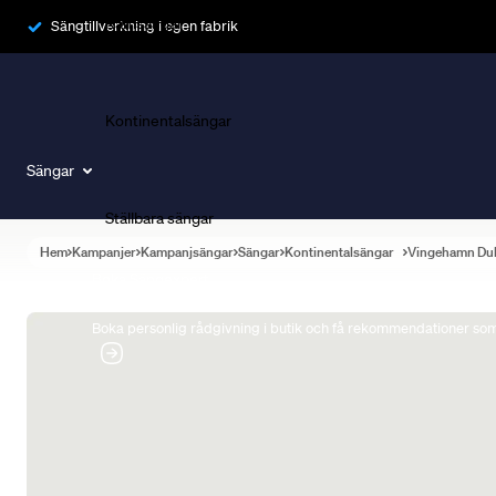
Ramsängar
Sängtillverkning i egen fabrik
Kontinentalsängar
Sängar
Ställbara sängar
Hem
Kampanjer
Kampanjsängar
Sängar
Kontinentalsängar
Vingehamn Du
Boka Sängexpert
Boka personlig rådgivning i butik och få rekommendationer som 