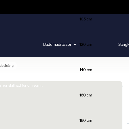
105 cm
Bäddmadrasser
120 cm
Sängk
bbelsäng
140 cm
gör skillnad för din sömn.
160 cm
180 cm