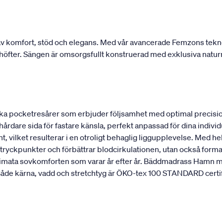
 komfort, stöd och elegans. Med vår avancerade Femzons teknolo
ch höfter. Sängen är omsorgsfullt konstruerad med exklusiva natur
a pocketresårer som erbjuder följsamhet med optimal precisio
 hårdare sida för fastare känsla, perfekt anpassad för dina indi
, vilket resulterar i en otroligt behaglig liggupplevelse. Med hel
ryckpunkter och förbättrar blodcirkulationen, utan också formar
ultimata sovkomforten som varar år efter år. Bäddmadrass Hamn m
de kärna, vadd och stretchtyg är ÖKO-tex 100 STANDARD certifier