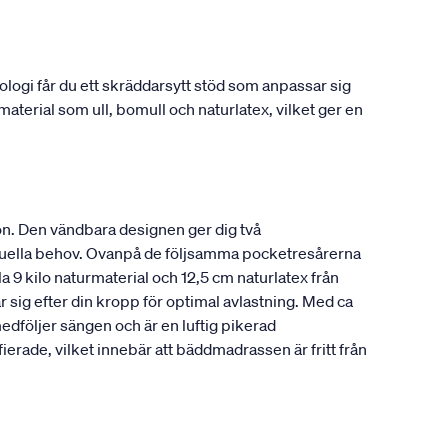
gi får du ett skräddarsytt stöd som anpassar sig
material som ull, bomull och naturlatex, vilket ger en
n. Den vändbara designen ger dig två
viduella behov. Ovanpå de följsamma pocketresårerna
a 9 kilo naturmaterial och 12,5 cm naturlatex från
 sig efter din kropp för optimal avlastning. Med ca
edföljer sängen och är en luftig pikerad
ade, vilket innebär att bäddmadrassen är fritt från