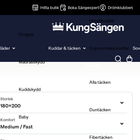
Lakan
Hitta butik
Boka Sängexpert
Drömklubben
Hotellkuddar
Örngott
läder
Kuddar & täcken
Ergonomiska kuddar
Sov
Madrasskydd
Täcken
Alla täcken
Kuddskydd
Storlek
180x200
Duntäcken
Baby
Komfort
Medium / Fast
Fibertäcken