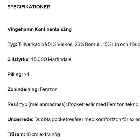
SPECIFIKATIONER
Vingehamn Kontinentalsäng
Tyg:
Tillverkad på 51% Viskos, 23% Bomull, 15% Lin och 11% p
Slitstyrka:
45.000 Martindale
Pilling:
≥4
Zonindelning:
Femzon
Resårtyp (mellanmadrass): Pocketresår med Femzon teknologi,
Underrede:
Dubbla pocketresårer med komfortzon för axlar
Träram:
16 cm extra hög