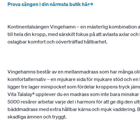
Prova sängen i din närmsta butik här→
Kontinentalsängen Vingehamn – en mästerlig kombination av
till hela din kropp, med särskilt fokus på att avlasta axlar o
oslagbar komfort och oöverträffad hållbarhet.
Vingehamns består av en mellanmadrass som har många olik
komfortalternativ – en mjukare sida för mjukare stöd och en
ligger tre lager minipocket som fördelar kroppens tryck jämnt
Vita Talalay® upplever du en madrass som inte bara minskar t
5000 resårer arbetar varje del i harmoni för att ge dig den 
bäddmadrass med extra hållbar kärna och mjuk vaddering. Bå
skadliga ämnen och tryggt.