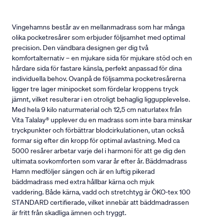
Vingehamns består av en mellanmadrass som har många
olika pocketresårer som erbjuder följsamhet med optimal
precision. Den vändbara designen ger dig två
komfortalternativ – en mjukare sida för mjukare stöd och en
hårdare sida för fastare känsla, perfekt anpassad för dina
individuella behov. Ovanpå de följsamma pocketresårerna
ligger tre lager minipocket som fördelar kroppens tryck
jämnt, vilket resulterar i en otroligt behaglig liggupplevelse.
Med hela 9 kilo naturmaterial och 12,5 cm naturlatex från
Vita Talalay® upplever du en madrass som inte bara minskar
tryckpunkter och förbättrar blodcirkulationen, utan också
formar sig efter din kropp för optimal avlastning. Med ca
5000 resårer arbetar varje del i harmoni för att ge dig den
ultimata sovkomforten som varar år efter år. Bäddmadrass
Hamn medföljer sängen och är en luftig pikerad
bäddmadrass med extra hållbar kärna och mjuk
vaddering. Både kärna, vadd och stretchtyg är ÖKO-tex 100
STANDARD certifierade, vilket innebär att bäddmadrassen
är fritt från skadliga ämnen och tryggt.