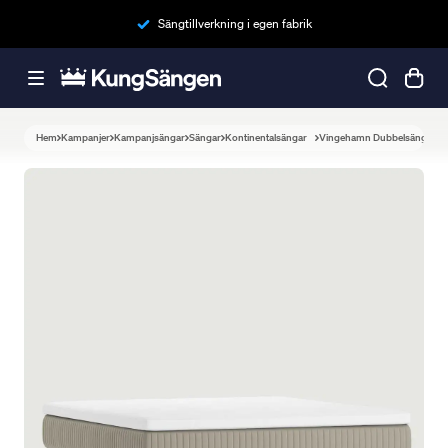
Sängtillverkning i egen fabrik
Hem
Kampanjer
Kampanjsängar
Sängar
Kontinentalsängar
Vingehamn Dubbelsäng