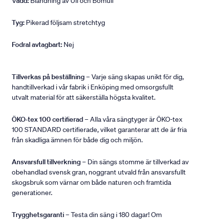
Vadd:
Blandning av Ull och Bomull
Tyg:
Pikerad följsam stretchtyg
Fodral avtagbart:
Nej
Tillverkas på beställning
– Varje säng skapas unikt för dig,
handtillverkad i vår fabrik i Enköping med omsorgsfullt
utvalt material för att säkerställa högsta kvalitet.
ÖKO-tex 100 certifierad
– Alla våra sängtyger är ÖKO-tex
100 STANDARD certifierade, vilket garanterar att de är fria
från skadliga ämnen för både dig och miljön.
Ansvarsfull tillverkning
– Din sängs stomme är tillverkad av
obehandlad svensk gran, noggrant utvald från ansvarsfullt
skogsbruk som värnar om både naturen och framtida
generationer.
Trygghetsgaranti
– Testa din säng i 180 dagar! Om