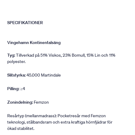
SPECIFIKATIONER
Vingehamn Kontinentalsäng
Tyg:
Tillverkad på 51% Viskos, 23% Bomull, 15% Lin och 11%
polyester.
Slitstyrka:
45.000 Martindale
Pilling:
≥4
Zonindelning:
Femzon
Resårtyp (mellanmadrass): Pocketresår med Femzon
teknologi, stålbandsram och extra kraftiga hörnfjädrar för
ökad stabilitet.