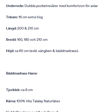
Underrede:
Dubbla pocketresårer med komfortzon för axlar
Träram:
16 cm extra hög
Längd:
200 & 210 cm
Bredd:
160, 180 och 210 cm
Höjd:
ca 60 cm (exkl. sängben & bäddmadrass).
Bäddmadrass Hamn
Tjocklek:
ca 8 cm
Kärna:
100% Vita Talalay Naturlatex