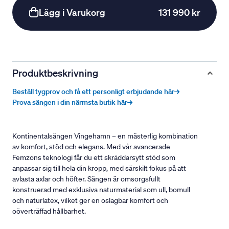
Lägg i Varukorg
131 990 kr
Produktbeskrivning
Beställ tygprov och få ett personligt erbjudande här→
Prova sängen i din närmsta butik här→
Kontinentalsängen Vingehamn – en mästerlig kombination
av komfort, stöd och elegans. Med vår avancerade
Femzons teknologi får du ett skräddarsytt stöd som
anpassar sig till hela din kropp, med särskilt fokus på att
avlasta axlar och höfter. Sängen är omsorgsfullt
konstruerad med exklusiva naturmaterial som ull, bomull
och naturlatex, vilket ger en oslagbar komfort och
oöverträffad hållbarhet.