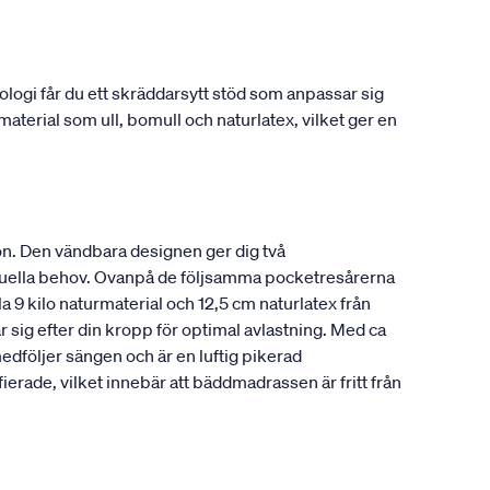
gi får du ett skräddarsytt stöd som anpassar sig
material som ull, bomull och naturlatex, vilket ger en
n. Den vändbara designen ger dig två
viduella behov. Ovanpå de följsamma pocketresårerna
a 9 kilo naturmaterial och 12,5 cm naturlatex från
 sig efter din kropp för optimal avlastning. Med ca
edföljer sängen och är en luftig pikerad
ade, vilket innebär att bäddmadrassen är fritt från