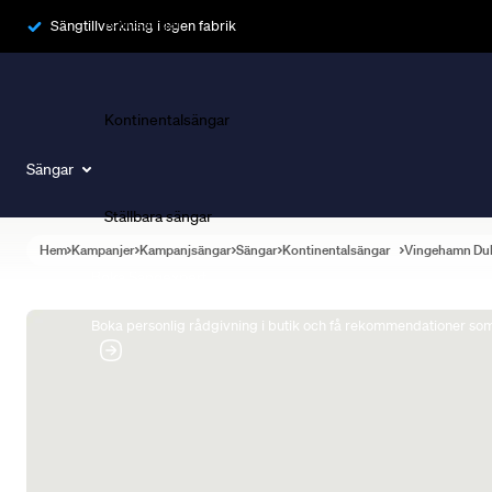
Ramsängar
Sängtillverkning i egen fabrik
Kontinentalsängar
Sängar
Ställbara sängar
Hem
Kampanjer
Kampanjsängar
Sängar
Kontinentalsängar
Vingehamn Du
Boka Sängexpert
Boka personlig rådgivning i butik och få rekommendationer som 