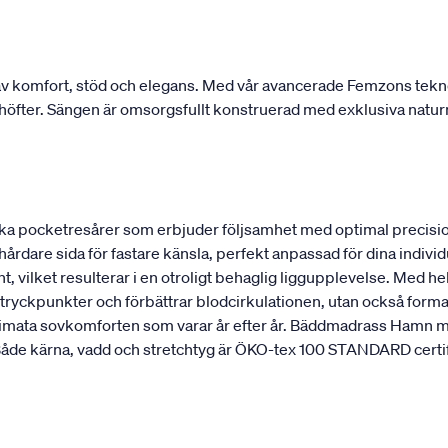
 komfort, stöd och elegans. Med vår avancerade Femzons teknolo
ch höfter. Sängen är omsorgsfullt konstruerad med exklusiva natur
a pocketresårer som erbjuder följsamhet med optimal precisio
 hårdare sida för fastare känsla, perfekt anpassad för dina indi
, vilket resulterar i en otroligt behaglig liggupplevelse. Med hel
ryckpunkter och förbättrar blodcirkulationen, utan också formar
ultimata sovkomforten som varar år efter år. Bäddmadrass Hamn m
de kärna, vadd och stretchtyg är ÖKO-tex 100 STANDARD certifier