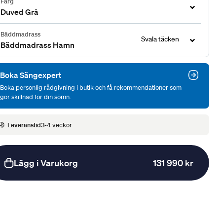
Färg
Duved Grå
Bäddmadrass
Svala täcken
Bäddmadrass Hamn
Boka Sängexpert
Boka personlig rådgivning i butik och få rekommendationer som
gör skillnad för din sömn.
Leveranstid
3-4 veckor
Lägg i Varukorg
131 990 kr