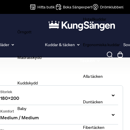
Lakan
Hitta butik
Boka Sängexpert
Drömklubben
Hotellkuddar
Örngott
läder
Kuddar & täcken
Ergonomiska kuddar
Sov
Madrasskydd
Täcken
Alla täcken
Kuddskydd
Storlek
180x200
Duntäcken
Baby
Komfort
Medium / Medium
Fibertäcken