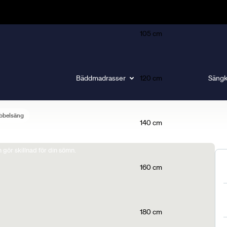
105 cm
Bäddmadrasser
120 cm
Sängk
bbelsäng
140 cm
gör skillnad för din sömn.
160 cm
180 cm