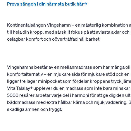
Prova sängen i din närmsta butik här→
Kontinentalsängen Vingehamn – en mästerlig kombination av
till hela din kropp, med särskilt fokus på att avlasta axlar o
oslagbar komfort och oöverträffad hållbarhet.
Vingehamns består av en mellanmadrass som har många olik
komfortalternativ – en mjukare sida för mjukare stöd och en
ligger tre lager minipocket som fördelar kroppens tryck jämnt
Vita Talalay® upplever du en madrass som inte bara minskar t
5000 resårer arbetar varje del i harmoni för att ge dig den 
bäddmadrass med extra hållbar kärna och mjuk vaddering. Bå
skadliga ämnen och tryggt.