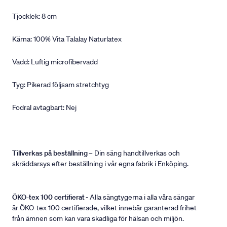
Tjocklek: 8 cm
Kärna: 100% Vita Talalay Naturlatex
Vadd: Luftig microfibervadd
Tyg: Pikerad följsam stretchtyg
Fodral avtagbart: Nej
Tillverkas på beställning
– Din säng handtillverkas och
skräddarsys efter beställning i vår egna fabrik i Enköping.
ÖKO-tex 100 certifierat
- Alla sängtygerna i alla våra sängar
är ÖKO-tex 100 certifierade, vilket innebär garanterad frihet
från ämnen som kan vara skadliga för hälsan och miljön.