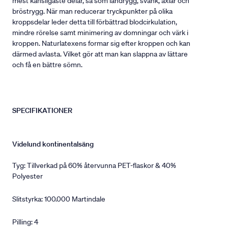
mest känsligaste delar, så som ländrygg, svank, axlar och
bröstrygg. När man reducerar tryckpunkter på olika
kroppsdelar leder detta till förbättrad blodcirkulation,
mindre rörelse samt minimering av domningar och värk i
kroppen. Naturlatexens formar sig efter kroppen och kan
därmed avlasta. Vilket gör att man kan slappna av lättare
och få en bättre sömn.
SPECIFIKATIONER
Videlund kontinentalsäng
Tyg: Tillverkad på 60% återvunna PET-flaskor & 40%
Polyester
Slitstyrka: 100.000 Martindale
Pilling: 4