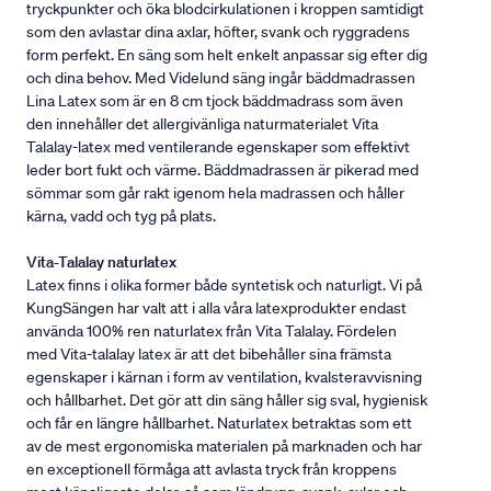
tryckpunkter och öka blodcirkulationen i kroppen samtidigt
som den avlastar dina axlar, höfter, svank och ryggradens
form perfekt. En säng som helt enkelt anpassar sig efter dig
och dina behov. Med Videlund säng ingår bäddmadrassen
Lina Latex som är en 8 cm tjock bäddmadrass som även
den innehåller det allergivänliga naturmaterialet Vita
Talalay-latex med ventilerande egenskaper som effektivt
leder bort fukt och värme. Bäddmadrassen är pikerad med
sömmar som går rakt igenom hela madrassen och håller
kärna, vadd och tyg på plats.
Vita-Talalay naturlatex
Latex finns i olika former både syntetisk och naturligt. Vi på
KungSängen har valt att i alla våra latexprodukter endast
använda 100% ren naturlatex från Vita Talalay. Fördelen
med Vita-talalay latex är att det bibehåller sina främsta
egenskaper i kärnan i form av ventilation, kvalsteravvisning
och hållbarhet. Det gör att din säng håller sig sval, hygienisk
och får en längre hållbarhet. Naturlatex betraktas som ett
av de mest ergonomiska materialen på marknaden och har
en exceptionell förmåga att avlasta tryck från kroppens