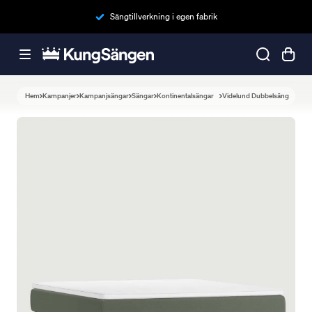
Sängtillverkning i egen fabrik
Hem
Kampanjer
Kampanjsängar
Sängar
Kontinentalsängar
Videlund Dubbelsäng