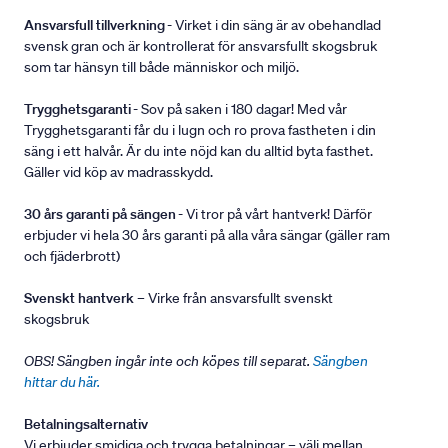
Ansvarsfull tillverkning
- Virket i din säng är av obehandlad
svensk gran och är kontrollerat för ansvarsfullt skogsbruk
som tar hänsyn till både människor och miljö.
Trygghetsgaranti
- Sov på saken i 180 dagar! Med vår
Trygghetsgaranti får du i lugn och ro prova fastheten i din
säng i ett halvår. Är du inte nöjd kan du alltid byta fasthet.
Gäller vid köp av madrasskydd.
30 års garanti på sängen
- Vi tror på vårt hantverk! Därför
erbjuder vi hela 30 års garanti på alla våra sängar (gäller ram
och fjäderbrott)
Svenskt hantverk
– Virke från ansvarsfullt svenskt
skogsbruk
OBS! Sängben ingår inte och köpes till separat.
Sängben
hittar du här.
Betalningsalternativ
Vi erbjuder smidiga och trygga betalningar – välj mellan