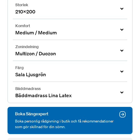
Storlek
210x200
Komfort
Medium / Medium
Zonindelning
Multizon / Duozon
Färg
Sala Ljusgrön
Bäddmadrass
Bäddmadrass Lina Latex
Boka Sängexpert
Boka personlig rådgivning i butik och få rekommendationer
som gör skillnad för din sömn.