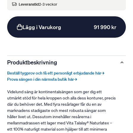
Leveranstid
2-3 veckor
Lägg i Varukorg
91 990 kr
Produktbeskrivning
Beställ tygprov och få ett personligt erbjudande här→
Prova sängen i din närmsta butik här→
Videlund säng är kontinentalsängen som ger dig ett
utmärkt stöd för hela kroppen och alla dess konturer, precis
där du behöver det. Med fyra resårlager får du en av
marknadens stadigaste och mest robusta sängar som
håller livet ut. Dessutom innehåller resårerna i
mellanmadrassen ett lager med Vita Talalay® Naturlatex –
ett 100% naturligt material som hjälper till att minimera