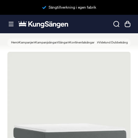
Sängtillverkning i egen fabrik
Hem
Kampanjer
Kampanjsängar
Sängar
Kontinentalsängar
Videlund Dubbelsäng