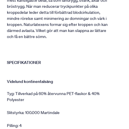
mest känsligaste delar, så som ländrygg, svank, axlar och
bröstrygg. När man reducerar tryckpunkter på olika
kroppsdelar leder detta till förbättrad blodcirkulation,
mindre rörelse samt minimering av domningar och värk i
kroppen. Naturlatexens formar sig efter kroppen och kan
därmed avlasta. Vilket gör att man kan slappna av lättare
och få en bättre sömn.
SPECIFIKATIONER
Videlund kontinentalsäng
Tyg: Tillverkad på 60% återvunna PET-flaskor & 40%
Polyester
Slitstyrka: 100.000 Martindale
Pilling: 4