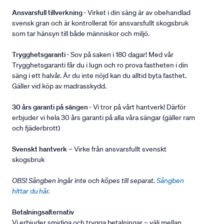
Ansvarsfull tillverkning
- Virket i din säng är av obehandlad
svensk gran och är kontrollerat för ansvarsfullt skogsbruk
som tar hänsyn till både människor och miljö.
Trygghetsgaranti
- Sov på saken i 180 dagar! Med vår
Trygghetsgaranti får du i lugn och ro prova fastheten i din
säng i ett halvår. Är du inte nöjd kan du alltid byta fasthet.
Gäller vid köp av madrasskydd.
30 års garanti på sängen
- Vi tror på vårt hantverk! Därför
erbjuder vi hela 30 års garanti på alla våra sängar (gäller ram
och fjäderbrott)
Svenskt hantverk
– Virke från ansvarsfullt svenskt
skogsbruk
OBS! Sängben ingår inte och köpes till separat.
Sängben
hittar du här.
Betalningsalternativ
Vi erbjuder smidiga och trygga betalningar – välj mellan