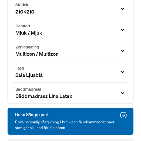
Storlek
210x210
Komfort
Mjuk / Mjuk
Zonindelning
Multizon / Multizon
Färg
Sala Ljusblå
Bäddmadrass
Bäddmadrass Lina Latex
Boka Sängexpert
Boka personlig rådgivning i butik och få rekommendationer
som gör skillnad för din sömn.