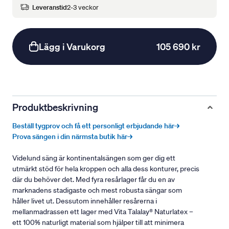
Leveranstid
2-3 veckor
Lägg i Varukorg
105 690 kr
Produktbeskrivning
Beställ tygprov och få ett personligt erbjudande här→
Prova sängen i din närmsta butik här→
Videlund säng är kontinentalsängen som ger dig ett
utmärkt stöd för hela kroppen och alla dess konturer, precis
där du behöver det. Med fyra resårlager får du en av
marknadens stadigaste och mest robusta sängar som
håller livet ut. Dessutom innehåller resårerna i
mellanmadrassen ett lager med Vita Talalay® Naturlatex –
ett 100% naturligt material som hjälper till att minimera