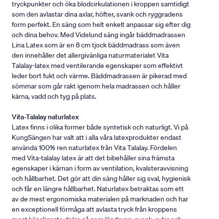
tryckpunkter och öka blodcirkulationen i kroppen samtidigt
som den avlastar dina axlar, höfter, svank och ryggradens
form perfekt. En säng som helt enkelt anpassar sig efter dig
och dina behov. Med Videlund säng ingår bäddmadrassen
Lina Latex som är en 8 cm tjock bäddmadrass som även
den innehåller det allergivänliga naturmaterialet Vita
Talalay-latex med ventilerande egenskaper som effektivt
leder bort fukt och värme. Bäddmadrassen är pikerad med
sömmar som går rakt igenom hela madrassen och håller
kärna, vadd och tyg på plats.
Vita-Talalay naturlatex
Latex finns i olika former både syntetisk och naturligt. Vi på
KungSängen har valt att i alla våra latexprodukter endast
använda 100% ren naturlatex från Vita Talalay. Fördelen
med Vita-talalay latex är att det bibehåller sina främsta
egenskaper i kärnan i form av ventilation, kvalsteravvisning
och hållbarhet. Det gör att din säng håller sig sval, hygienisk
och får en längre hållbarhet. Naturlatex betraktas som ett
av de mest ergonomiska materialen på marknaden och har
en exceptionell förmåga att avlasta tryck från kroppens