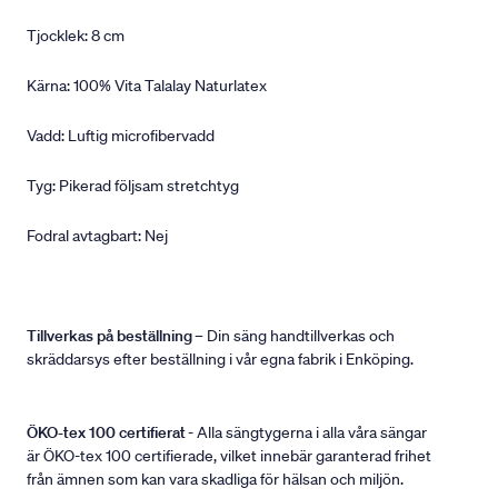
Tjocklek: 8 cm
Kärna: 100% Vita Talalay Naturlatex
Vadd: Luftig microfibervadd
Tyg: Pikerad följsam stretchtyg
Fodral avtagbart: Nej
Tillverkas på beställning
– Din säng handtillverkas och
skräddarsys efter beställning i vår egna fabrik i Enköping.
ÖKO-tex 100 certifierat
- Alla sängtygerna i alla våra sängar
är ÖKO-tex 100 certifierade, vilket innebär garanterad frihet
från ämnen som kan vara skadliga för hälsan och miljön.