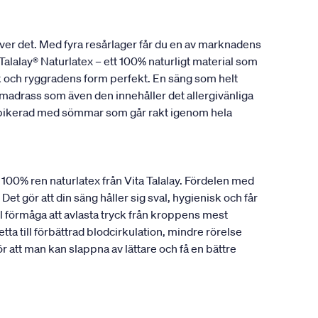
ver det. Med fyra resårlager får du en av marknadens
alalay® Naturlatex – ett 100% naturligt material som
ank och ryggradens form perfekt. En säng som helt
madrass som även den innehåller det allergivänliga
r pikerad med sömmar som går rakt igenom hela
a 100% ren naturlatex från Vita Talalay. Fördelen med
Det gör att din säng håller sig sval, hygienisk och får
 förmåga att avlasta tryck från kroppens mest
ta till förbättrad blodcirkulation, mindre rörelse
att man kan slappna av lättare och få en bättre