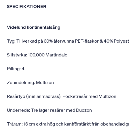
SPECIFIKATIONER
Videlund kontinentalsäng
Tyg: Tillverkad på 60% återvunna PET-flaskor & 40% Polyes
Slitstyrka: 100.000 Martindale
Pilling: 4
Zonindelning: Multizon
Resårtyp (mellanmadrass): Pocketresår med Multizon
Underrede: Tre lager resårer med Duozon
Träram: 16 cm extra hög och kantförstärkt från obehandlad 