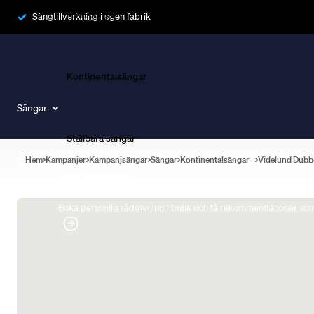
Ramsängar
Sängtillverkning i egen fabrik
Kontinentalsängar
Sängar
Ställbara sängar
Hem
Kampanjer
Kampanjsängar
Sängar
Kontinentalsängar
Videlund Dubb
Boka Sängexpert
Boka personlig rådgivning i butik och få rekommendationer som 