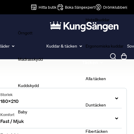
Lakan
Hitta butik
Boka Sängexpert
Drömklubben
Hotellkuddar
Örngott
läder
Kuddar & täcken
Ergonomiska kuddar
Sov
Madrasskydd
Täcken
Alla täcken
Kuddskydd
Storlek
180x210
Duntäcken
Baby
Komfort
Fast / Mjuk
Fibertäcken