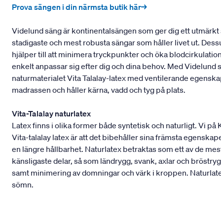
Prova sängen i din närmsta butik här→
Videlund säng är kontinentalsängen som ger dig ett utmärkt 
stadigaste och mest robusta sängar som håller livet ut. Dess
hjälper till att minimera tryckpunkter och öka blodcirkulati
enkelt anpassar sig efter dig och dina behov. Med Videlund
naturmaterialet Vita Talalay-latex med ventilerande egens
madrassen och håller kärna, vadd och tyg på plats.
Vita-Talalay naturlatex
Latex finns i olika former både syntetisk och naturligt. Vi på
Vita-talalay latex är att det bibehåller sina främsta egenskape
en längre hållbarhet. Naturlatex betraktas som ett av de m
känsligaste delar, så som ländrygg, svank, axlar och bröstryg
samt minimering av domningar och värk i kroppen. Naturlatex
sömn.