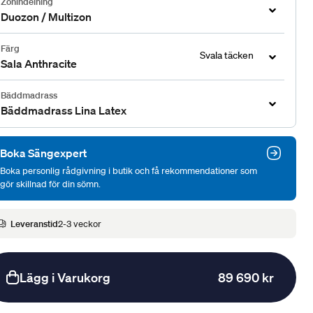
Zonindelning
Duozon / Multizon
Färg
Svala täcken
Sala Anthracite
Bäddmadrass
Bäddmadrass Lina Latex
Boka Sängexpert
Boka personlig rådgivning i butik och få rekommendationer som
gör skillnad för din sömn.
Leveranstid
2-3 veckor
Lägg i Varukorg
89 690 kr