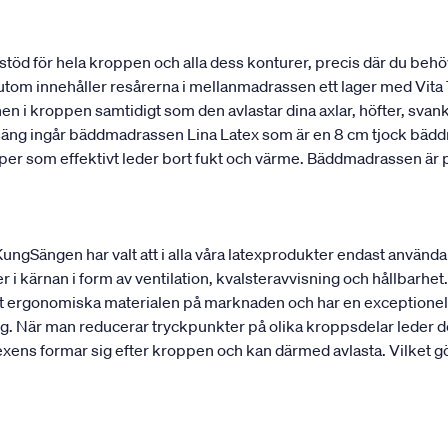
stöd för hela kroppen och alla dess konturer, precis där du behö
utom innehåller resårerna i mellanmadrassen ett lager med Vita T
onen i kroppen samtidigt som den avlastar dina axlar, höfter, sv
 säng ingår bäddmadrassen Lina Latex som är en 8 cm tjock bädd
kaper som effektivt leder bort fukt och värme. Bäddmadrassen ä
 KungSängen har valt att i alla våra latexprodukter endast använd
r i kärnan i form av ventilation, kvalsteravvisning och hållbarhet. 
est ergonomiska materialen på marknaden och har en exceptionell
g. När man reducerar tryckpunkter på olika kroppsdelar leder det
ens formar sig efter kroppen och kan därmed avlasta. Vilket gör 