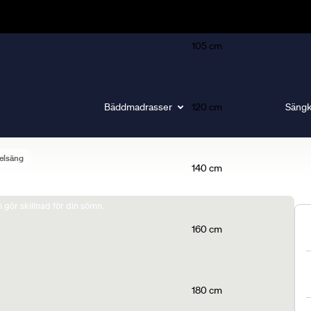
105 cm
Bäddmadrasser
120 cm
Sängk
elsäng
140 cm
gör skillnad för din sömn.
160 cm
180 cm