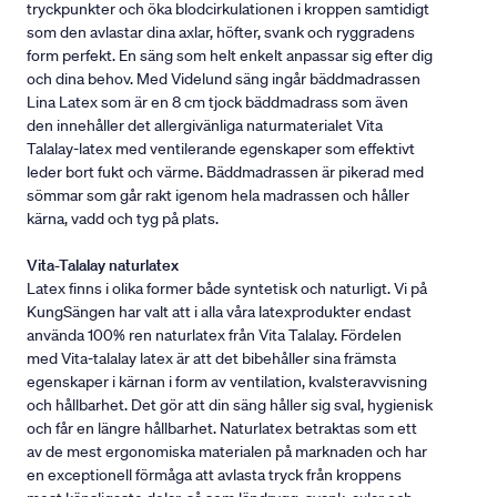
tryckpunkter och öka blodcirkulationen i kroppen samtidigt
som den avlastar dina axlar, höfter, svank och ryggradens
form perfekt. En säng som helt enkelt anpassar sig efter dig
och dina behov. Med Videlund säng ingår bäddmadrassen
Lina Latex som är en 8 cm tjock bäddmadrass som även
den innehåller det allergivänliga naturmaterialet Vita
Talalay-latex med ventilerande egenskaper som effektivt
leder bort fukt och värme. Bäddmadrassen är pikerad med
sömmar som går rakt igenom hela madrassen och håller
kärna, vadd och tyg på plats.
Vita-Talalay naturlatex
Latex finns i olika former både syntetisk och naturligt. Vi på
KungSängen har valt att i alla våra latexprodukter endast
använda 100% ren naturlatex från Vita Talalay. Fördelen
med Vita-talalay latex är att det bibehåller sina främsta
egenskaper i kärnan i form av ventilation, kvalsteravvisning
och hållbarhet. Det gör att din säng håller sig sval, hygienisk
och får en längre hållbarhet. Naturlatex betraktas som ett
av de mest ergonomiska materialen på marknaden och har
en exceptionell förmåga att avlasta tryck från kroppens