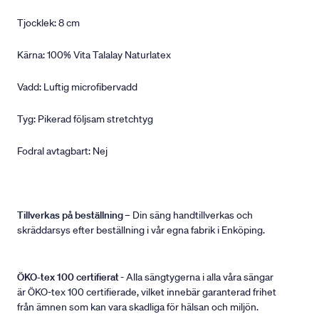
Tjocklek: 8 cm
Kärna: 100% Vita Talalay Naturlatex
Vadd: Luftig microfibervadd
Tyg: Pikerad följsam stretchtyg
Fodral avtagbart: Nej
Tillverkas på beställning
– Din säng handtillverkas och
skräddarsys efter beställning i vår egna fabrik i Enköping.
ÖKO-tex 100 certifierat
- Alla sängtygerna i alla våra sängar
är ÖKO-tex 100 certifierade, vilket innebär garanterad frihet
från ämnen som kan vara skadliga för hälsan och miljön.