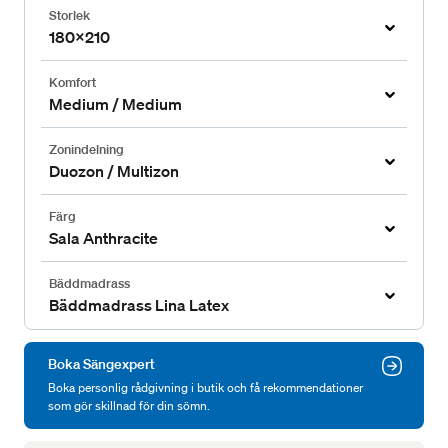
Storlek
180x210
Komfort
Medium / Medium
Zonindelning
Duozon / Multizon
Färg
Sala Anthracite
Bäddmadrass
Bäddmadrass Lina Latex
Boka Sängexpert
Boka personlig rådgivning i butik och få rekommendationer
som gör skillnad för din sömn.