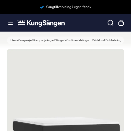
Sängtillverkning i egen fabrik
Hem
Kampanjer
Kampanjsängar
Sängar
Kontinentalsängar
Videlund Dubbelsäng