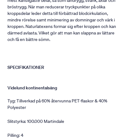
mest känsligaste delar, så som ländrygg, svank, axlar och
bröstrygg. När man reducerar tryckpunkter på olika
kroppsdelar leder detta till förbättrad blodcirkulation,
mindre rörelse samt minimering av domningar och värk i
kroppen. Naturlatexens formar sig efter kroppen och kan
därmed avlasta. Vilket gör att man kan slappna av lättare
och få en bättre sömn.
SPECIFIKATIONER
Videlund kontinentalsäng
Tyg: Tillverkad på 60% återvunna PET-flaskor & 40%
Polyester
Slitstyrka: 100.000 Martindale
Pilling: 4