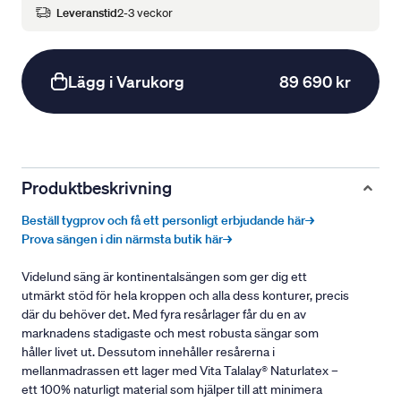
Leveranstid
2-3 veckor
Lägg i Varukorg
89 690 kr
Produktbeskrivning
Beställ tygprov och få ett personligt erbjudande här→
Prova sängen i din närmsta butik här→
Videlund säng är kontinentalsängen som ger dig ett
utmärkt stöd för hela kroppen och alla dess konturer, precis
där du behöver det. Med fyra resårlager får du en av
marknadens stadigaste och mest robusta sängar som
håller livet ut. Dessutom innehåller resårerna i
mellanmadrassen ett lager med Vita Talalay® Naturlatex –
ett 100% naturligt material som hjälper till att minimera