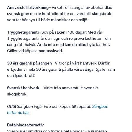
Ansvarsfull tillverkning
- Virket i din säng är av obehandlad
svensk gran och är kontrollerat för ansvarsfullt skogsbruk
som tar hänsyn till både människor och miljö.
Trygghetsgaranti
- Sov på saken i 180 dagar! Med vår
Trygghetsgaranti får du i lugn och ro prova fastheten i din
säng i ett halvår. Är du inte nöjd kan du alltid byta fasthet.
Gäller vid köp av madrasskydd.
30 års garanti på sängen
- Vi tror på vårt hantverk! Därför
erbjuder vi hela 30 års garanti på alla våra sängar (gäller ram
och fjäderbrott)
Svenskt hantverk
– Virke från ansvarsfullt svenskt
skogsbruk
OBS! Sängben ingår inte och köpes till separat.
Sängben
hittar du här.
Betalningsalternativ
Vi erbjuder smidiga och trygga betalningar – välj mellan