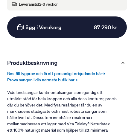
Leveranstid
2-3 veckor
Lägg i Varukorg
87 290 kr
Produktbeskrivning
Beställ tygprov och få ett personligt erbjudande här→
Prova sängen i din närmsta butik här→
Videlund säng är kontinentalsängen som ger dig ett
utmärkt stöd för hela kroppen och alla dess konturer, precis
där du behöver det. Med fyra resårlager får du en av
marknadens stadigaste och mest robusta sängar som
håller livet ut. Dessutom innehåller resårerna i
mellanmadrassen ett lager med Vita Talalay® Naturlatex –
ett 100% naturligt material som hjälper till att minimera