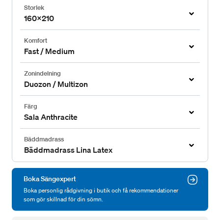
Storlek
160x210
Komfort
Fast / Medium
Zonindelning
Duozon / Multizon
Färg
Sala Anthracite
Bäddmadrass
Bäddmadrass Lina Latex
Boka Sängexpert
Boka personlig rådgivning i butik och få rekommendationer
som gör skillnad för din sömn.