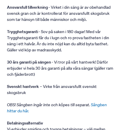
Ansvarsfull tillverkning
- Virket i din säng är av obehandlad
svensk gran och är kontrollerat för ansvarsfullt skogsbruk
som tar hänsyn till både människor och miljö.
Trygghetsgaranti
- Sov på saken i 180 dagar! Med vår
Trygghetsgaranti får du i lugn och ro prova fastheten i din
säng i ett halvår. Är du inte nöjd kan du alltid byta fasthet.
Gäller vid köp av madrasskydd.
30 års garanti på sängen
- Vi tror på vårt hantverk! Därför
erbjuder vi hela 30 års garanti på alla våra sängar (gäller ram
och fjäderbrott)
Svenskt hantverk
– Virke från ansvarsfullt svenskt
skogsbruk
OBS! Sängben ingår inte och köpes till separat.
Sängben
hittar du här.
Betalningsalternativ
Vi erbjuder smidiga och trygga betalningar – välj mellan