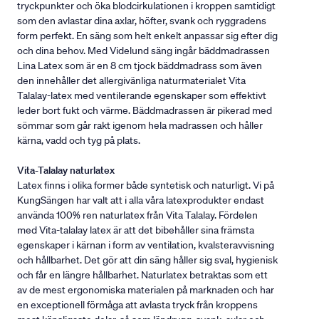
tryckpunkter och öka blodcirkulationen i kroppen samtidigt
som den avlastar dina axlar, höfter, svank och ryggradens
form perfekt. En säng som helt enkelt anpassar sig efter dig
och dina behov. Med Videlund säng ingår bäddmadrassen
Lina Latex som är en 8 cm tjock bäddmadrass som även
den innehåller det allergivänliga naturmaterialet Vita
Talalay-latex med ventilerande egenskaper som effektivt
leder bort fukt och värme. Bäddmadrassen är pikerad med
sömmar som går rakt igenom hela madrassen och håller
kärna, vadd och tyg på plats.
Vita-Talalay naturlatex
Latex finns i olika former både syntetisk och naturligt. Vi på
KungSängen har valt att i alla våra latexprodukter endast
använda 100% ren naturlatex från Vita Talalay. Fördelen
med Vita-talalay latex är att det bibehåller sina främsta
egenskaper i kärnan i form av ventilation, kvalsteravvisning
och hållbarhet. Det gör att din säng håller sig sval, hygienisk
och får en längre hållbarhet. Naturlatex betraktas som ett
av de mest ergonomiska materialen på marknaden och har
en exceptionell förmåga att avlasta tryck från kroppens