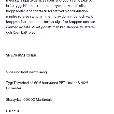
mest känsligaste delar, så som ländrygg, svank, axlar och
bröstrygg. När man reducerar tryckpunkter på olika
kroppsdelar leder detta till förbättrad blodcirkulation,
mindre rörelse samt minimering av domningar och värk i
kroppen. Naturlatexens formar sig efter kroppen och kan
därmed avlasta. Vilket gör att man kan slappna av lättare
och få en bättre sömn.
SPECIFIKATIONER
Videlund kontinentalsäng
Tyg: Tillverkad på 60% återvunna PET-flaskor & 40%
Polyester
Slitstyrka: 100.000 Martindale
Pilling: 4