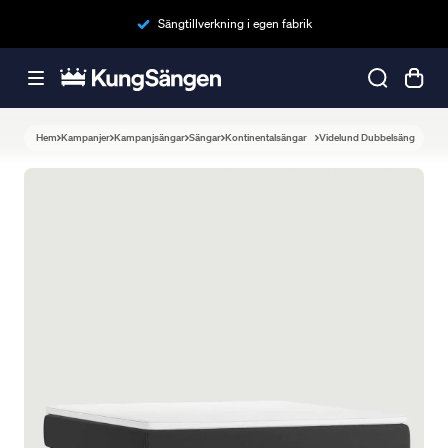
Sängtillverkning i egen fabrik
Hem
Kampanjer
Kampanjsängar
Sängar
Kontinentalsängar
Videlund Dubbelsäng