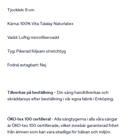
Tjocklek: 8 cm
Kärna: 100% Vita Talalay Naturlatex
Vadd: Luftig microfibervadd
Tyg: Pikerad följsam stretchtyg
Fodral avtagbart: Nej
Tillverkas på beställning
– Din säng handtillverkas och
skräddarsys efter beställning i vår egna fabrik i Enköping.
ÖKO-tex 100 certifierat
- Alla sängtygerna i alla våra sängar
är ÖKO-tex 100 certifierade, vilket innebär garanterad frihet
från ämnen som kan vara skadliga för hälsan och miljön.