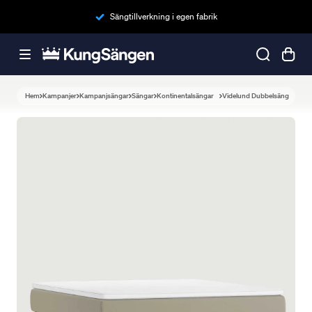
Sängtillverkning i egen fabrik
Hem
Kampanjer
Kampanjsängar
Sängar
Kontinentalsängar
Videlund Dubbelsäng