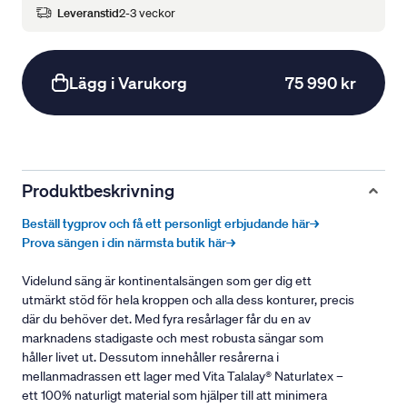
Leveranstid
2-3 veckor
Lägg i Varukorg
75 990 kr
Produktbeskrivning
Beställ tygprov och få ett personligt erbjudande här→
Prova sängen i din närmsta butik här→
Videlund säng är kontinentalsängen som ger dig ett
utmärkt stöd för hela kroppen och alla dess konturer, precis
där du behöver det. Med fyra resårlager får du en av
marknadens stadigaste och mest robusta sängar som
håller livet ut. Dessutom innehåller resårerna i
mellanmadrassen ett lager med Vita Talalay® Naturlatex –
ett 100% naturligt material som hjälper till att minimera