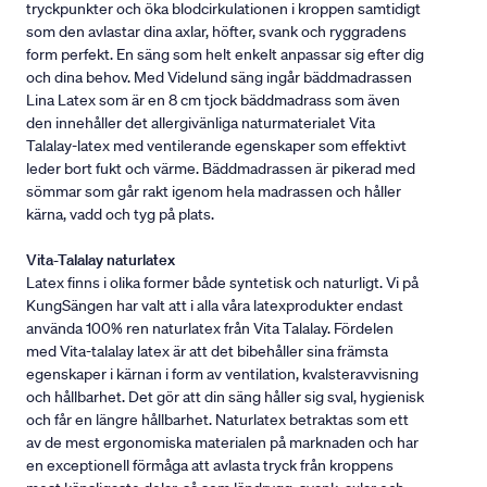
tryckpunkter och öka blodcirkulationen i kroppen samtidigt
som den avlastar dina axlar, höfter, svank och ryggradens
form perfekt. En säng som helt enkelt anpassar sig efter dig
och dina behov. Med Videlund säng ingår bäddmadrassen
Lina Latex som är en 8 cm tjock bäddmadrass som även
den innehåller det allergivänliga naturmaterialet Vita
Talalay-latex med ventilerande egenskaper som effektivt
leder bort fukt och värme. Bäddmadrassen är pikerad med
sömmar som går rakt igenom hela madrassen och håller
kärna, vadd och tyg på plats.
Vita-Talalay naturlatex
Latex finns i olika former både syntetisk och naturligt. Vi på
KungSängen har valt att i alla våra latexprodukter endast
använda 100% ren naturlatex från Vita Talalay. Fördelen
med Vita-talalay latex är att det bibehåller sina främsta
egenskaper i kärnan i form av ventilation, kvalsteravvisning
och hållbarhet. Det gör att din säng håller sig sval, hygienisk
och får en längre hållbarhet. Naturlatex betraktas som ett
av de mest ergonomiska materialen på marknaden och har
en exceptionell förmåga att avlasta tryck från kroppens