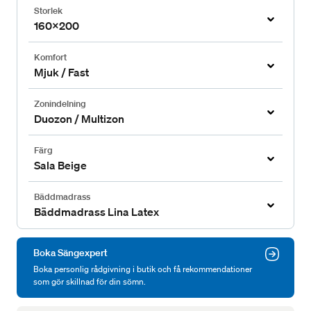
Storlek
160x200
Komfort
Mjuk / Fast
Zonindelning
Duozon / Multizon
Färg
Sala Beige
Bäddmadrass
Bäddmadrass Lina Latex
Boka Sängexpert
Boka personlig rådgivning i butik och få rekommendationer
som gör skillnad för din sömn.