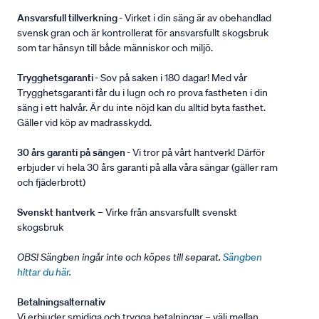
Ansvarsfull tillverkning
- Virket i din säng är av obehandlad
svensk gran och är kontrollerat för ansvarsfullt skogsbruk
som tar hänsyn till både människor och miljö.
Trygghetsgaranti
- Sov på saken i 180 dagar! Med vår
Trygghetsgaranti får du i lugn och ro prova fastheten i din
säng i ett halvår. Är du inte nöjd kan du alltid byta fasthet.
Gäller vid köp av madrasskydd.
30 års garanti på sängen
- Vi tror på vårt hantverk! Därför
erbjuder vi hela 30 års garanti på alla våra sängar (gäller ram
och fjäderbrott)
Svenskt hantverk
– Virke från ansvarsfullt svenskt
skogsbruk
OBS! Sängben ingår inte och köpes till separat.
Sängben
hittar du här.
Betalningsalternativ
Vi erbjuder smidiga och trygga betalningar – välj mellan