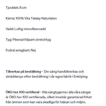
Tjocklek: 8 cm
Kärna: 100% Vita Talalay Naturlatex
Vadd: Luftig microfibervadd
Tyg: Pikerad följsam stretchtyg
Fodral avtagbart: Nej
Tillverkas på beställning
– Din säng handtillverkas och
skräddarsys efter beställning i vår egna fabrik i Enköping.
ÖKO-tex 100 certifierat
- Alla sängtygerna i alla våra sängar
är ÖKO-tex 100 certifierade, vilket innebär garanterad frihet
från ämnen som kan vara skadliga för hälsan och miljön.