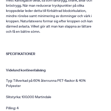
mest känsligaste delar, så som ländrygg, svank, axlar och
bröstrygg. När man reducerar tryckpunkter på olika
kroppsdelar leder detta till förbättrad blodcirkulation,
mindre rörelse samt minimering av domningar och värk i
kroppen. Naturlatexens formar sig efter kroppen och kan
därmed avlasta. Vilket gör att man kan slappna av lättare
och få en bättre sömn.
SPECIFIKATIONER
Videlund kontinentalsäng
Tyg: Tillverkad på 60% återvunna PET-flaskor & 40%
Polyester
Slitstyrka: 100.000 Martindale
Pilling: 4